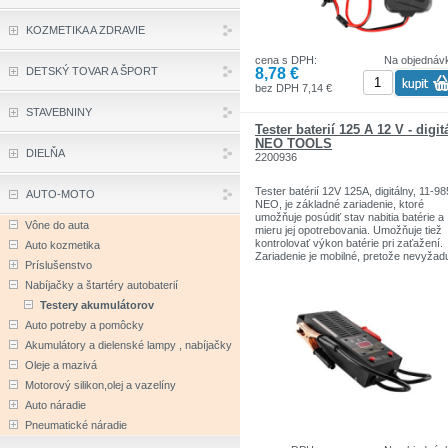
KOZMETIKA A ZDRAVIE
Vlastnosti produktu:
cena s DPH:
Na objednáv
Tester batérie a alternátora
8,78 €
DETSKÝ TOVAR A ŠPORT
Napájanie: 12V
bez DPH 7,14 €
STAVEBNINY
3 úrovne nabitia batérie: nabitá (zelená)
stredná (žltá), vybitá (červená)
Tester baterií 125 A 12 V - digit
NEO TOOLS
Pod 9,9 V tester nebude fungovať
DIELŇA
2200936
2 stavové úrovne alternátora: funkčný
Tester batérií 12V 125A, digitálny, 11-98
(správne napätie - zelená), nefunkčný (p
AUTO-MOTO
NEO, je základné zariadenie, ktoré
nízke napätie - červená)
umožňuje posúdiť stav nabitia batérie a
Vône do auta
mieru jej opotrebovania. Umožňuje tiež
2 krokodílie spony
kontrolovať výkon batérie pri zaťažení.
Auto kozmetika
Zariadenie je mobilné, pretože nevyžad
Káble cca 20 cm
Príslušenstvo
napájanie. Tester má LCD displej, na k
ľahko odčítate merania.
Nabíjačky a štartéry autobaterií
Testery akumulátorov
Určené pre olovené akumulátory.
Auto potreby a pomôcky
Akumulátory a dielenské lampy , nabíjačky
Vlastnosti produktu:
Oleje a mazivá
Motorový silikon,olej a vazelíny
Tester batérií
Auto náradie
Napájanie: 12V
Pneumatické náradie
S LCD indikátorom