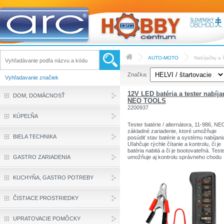
AUTO-MOTO
Nabíjačky a š
Značka:
Vyhľadavanie značiek
12V LED batéria a tester nabíja
DOM, DOMÁCNOSŤ
NEO TOOLS
2200937
KÚPEĽŇA
Tester batérie / alternátora, 11-986, NE
základné zariadenie, ktoré umožňuje
BIELA TECHNIKA
posúdiť stav batérie a systému nabíjani
Uľahčuje rýchle čítanie a kontrolu, či je
batéria nabitá a či je bootovateľná. Test
GASTRO ZARIADENIA
umožňuje aj kontrolu správneho chodu
alternátora. Na paneli zariadenia sú LE
diódy rôznych farieb, ktoré uľahčujú
vyhodnotenie. Ukazujú 3 úrovne nabitia
KUCHYŇA, GASTRO POTREBY
batérie a 2 úrovne stavu alternátora. Ak 
napätie batérie nižšie ako 9,9 V, tester
nebude fungovať vôbec.
ČISTIACE PROSTRIEDKY
Sada obsahuje dve krokosvorky, na káb
dĺžkou cca 20 cm.
UPRATOVACIE POMÔCKY