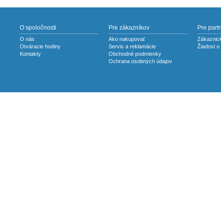
O spoločnosti
Pre zákazníkov
Pre part
O nás
Ako nakupovať
Zákaznick
Otváracie hodiny
Servis a reklamácie
Žiadost o
Kontakty
Obchodné podmienky
Ochrana osobných údajov