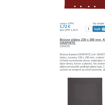
cena s DPH:
Na sklade
1,72 €
bez DPH 1,40 €
Brúsne plátno 230 x 280 mm, 
GRAPHITE
2200239
Brúsna tkanina GRAPHITE (ref. 55H879
hárku, rozmery 230 x 280 mm, zrnitosť
Určená na brúsenie dreva, materiálov n
báze dreva, kovov a plastov. Na zhotov
plátna bol použitý podklad plátna typu J,
určené na strojové aj ručné brúsenie, a
plný násyp, ktorého povrch je pokrytý
brúsnym zrnom (elektrokorund), čo
zaručuje väčšiu presnosť spracovania.
najvyššia účinnosť pri práci s tvrdými
materiálmi . Výrobok je určený na prácu
vibračnými brúskami, plavákmi a brúsn
blokmi. Značka GRAPHITE ponúka šir
sortiment elektrického náradia, ktoré sp
požiadavky profesionálov.