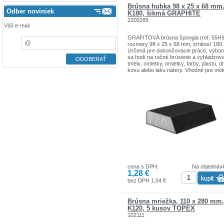
Brúsna hubka 98 x 25 x 68 mm
Odber noviniek
K180, šikmá GRAPHITE
2200285
Váš e-mail
GRAFITOVÁ brúsna špongia (ref. 55H9
rozmery 98 x 25 x 68 mm, zrnitosť 180.
Určená pre dokončovacie práce, výbor
sa hodí na ručné brúsenie a vyhladzov
tmelu, omietky, omietky, farby, plastu, d
kovu alebo laku nátery. Vhodné pre mo
aj suchú prevádzku. Zrno je pokryté zo
štyroch strán špongie a jej tvar dobre 
do ruky. Špongia má navyše jednu šikm
jednu zaoblenú stranu, čo zaručuje
dosiahnutie aj na ťažko dostupné miest
Značka GRAPHITE ponúka široký
sortiment elektrického náradia, ktoré sp
požiadavky profesionálov.
cena s DPH:
Na objednáv
1,28 €
bez DPH 1,04 €
Brúsna mriežka, 110 x 280 mm,
K120, 5 kusov TOPEX
102111