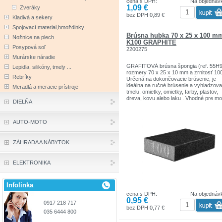
cena s DPH:
Na objednáv
1,09 €
Zveráky
bez DPH 0,89 €
Kladivá a sekery
Spojovací material,hmoždinky
Brúsna hubka 70 x 25 x 100 m
Nožnice na plech
K100 GRAPHITE
Posypová soľ
2200275
Murárske náradie
GRAFITOVÁ brúsna špongia (ref. 55H9
Lepidla, silikóny, tmely ...
rozmery 70 x 25 x 10 mm a zrnitosť 100
Rebríky
Určená na dokončovacie brúsenie, je
ideálna na ručné brúsenie a vyhladzova
Meradlá a meracie prístroje
tmelu, omietky, omietky, farby, plastov,
dreva, kovu alebo laku . Vhodné pre m
DIELŇA
aj suchú prevádzku. Zrno je pokryté zo
štyroch strán špongie a vďaka svojej
mäkkej štruktúre sa ľahko prispôsobí
AUTO-MOTO
brúseným povrchom. Na ťažko dostup
miesta je možné špongiu rozrezať na
menšie kúsky. Značka GRAPHITE pon
ZÁHRADA A NÁBYTOK
široký sortiment elektrického náradia, k
spĺňa požiadavky profesionálov.
ELEKTRONIKA
Infolinka
cena s DPH:
Na objednáv
0,95 €
0917 218 717
bez DPH 0,77 €
035 6444 800