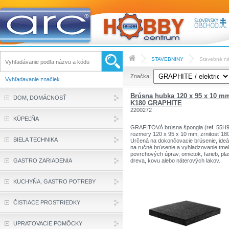
STAVEBNINY
Stavebné ná
Značka:
Vyhľadavanie značiek
Brúsna hubka 120 x 95 x 10 m
DOM, DOMÁCNOSŤ
K180 GRAPHITE
2200272
KÚPEĽŇA
GRAFITOVÁ brúsna špongia (ref. 55H9
rozmery 120 x 95 x 10 mm, zrnitosť 180
BIELA TECHNIKA
Určená na dokončovacie brúsenie, ideá
na ručné brúsenie a vyhladzovanie tmel
povrchových úprav, omietok, farieb, pla
GASTRO ZARIADENIA
dreva, kovu alebo náterových lakov.
Vhodné pre mokrú aj suchú prevádzku.
Zrno je vyrazené na oboch stranách
špongie a vďaka mäkkej štruktúre sa ľ
KUCHYŇA, GASTRO POTREBY
prispôsobí brúseným povrchom. Na ťa
dostupné miesta je možné špongiu rozr
na menšie kúsky. Značka GRAPHITE
ČISTIACE PROSTRIEDKY
ponúka široký sortiment elektrického
náradia, ktoré spĺňa požiadavky
profesionálov.
UPRATOVACIE POMÔCKY