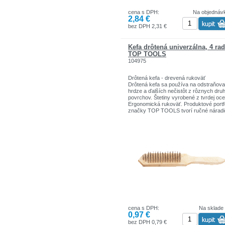
cena s DPH:
Na objednáv
2,84 €
bez DPH 2,31 €
Kefa drôtená univerzálna, 4 ra
TOP TOOLS
104975
Drôtená kefa - drevená rukoväť
Drôtená kefa sa používa na odstraňova
hrdze a ďalších nečistôt z rôznych dru
povrchov. Štetiny vyrobené z tvrdej oce
Ergonomická rukoväť. Produktové portfó
značky TOP TOOLS tvorí ručné náradi
visiace zámky.
Výrobky TOP TOOLS sú venované
jednoduchým domácim prácam.
cena s DPH:
Na sklade
0,97 €
bez DPH 0,79 €