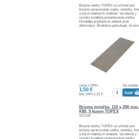
Brúsne sieťky TOPEX sú určené pre
brúsne spracovanie sadry, omietky, tme
a iných mäkkých omietok. Vyrobené z
vysoko kvalitnej prelamovanej sieťky.
Flexibilita produktu je odolná proti
deformácii. Štruktúra spôsobuje, že br
materiál sa odvádza prostredníctvom
drôteného pletiva, čo zaručuje efektívn
prácu. Značka TOPEX je určená pre
domácich kutilov.Sortiment značiek T
zahŕňa náradie a doplnky pre domácno
garáže. Výrobky sú pevnej kvality.
Značka TOPEX je jednou z najznámejš
značiek ručného náradia v Poľsku.
cena s DPH:
Na sklade
1,50 €
bez DPH 1,22 €
Brúsna mriežka, 110 x 280 mm,
K80, 5 kusov TOPEX
102109
Brúsne sieťky TOPEX sú určené pre
brúsne spracovanie sadry, omietky, tme
a iných mäkkých omietok. Vyrobené z
vysoko kvalitnej prelamovanej sieťky.