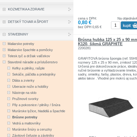
KOZMETIKA A ZDRAVIE
cena s DPH:
Na objednáv
0,80 €
DETSKÝ TOVAR A ŠPORT
bez DPH 0,65 €
STAVEBNINY
Brúsna hubka 125 x 25 x 90 m
K120, šikmá GRAPHITE
Maliarske potreby
2200281
Maliarske špachtle a pomôcky
Telesk.tyč a držiak valčekov
GRAFITOVÁ brúsna špongia (ref. 55H9
Stavebné náradie a príslušenstvo
rozmery 125 x 25 x 90 mm, zrnitosť 120
Určená pre dokončovacie práce, ideáln
Kefky a pilníky, rašple
ručné brúsenie a vyhladzovanie tmelov,
Sekáče, páčidla a priebojníky
sadry, omietky, farby, plastov, dreva, k
alebo lakov . Vhodné pre mokrú aj such
Dláta a zvierky
prevádzku. Zrno je pokryté zo štyroch 
špongie a vďaka svojmu tvaru sa dobre
Uberacie nože a hoblíky
v ruke. Špongia má dodatočnú šikmú
Nástroje na sklo
stranu, ktorá je ideálna na spracovanie
ťažko dostupných miest. Značka
Pružinové svorky
GRAPHITE ponúka široký sortiment
Píly a pokosnice / pilníky / šnúra
elektrického náradia, ktoré spĺňa
požiadavky profesionálov.
Murárske lyžice, hladidlá a špachtle
Brúsne potreby
Vedrá a maltovníky
Murárske šnúry a ceruzky
Závitové čeľuste a závitníky