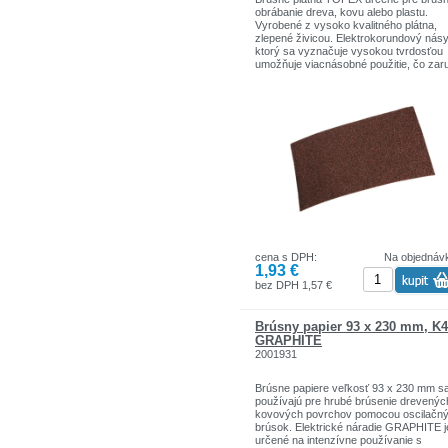
obrábanie dreva, kovu alebo plastu.
Vyrobené z vysoko kvalitného plátna,
zlepené živicou. Elektrokorundový násy
ktorý sa vyznačuje vysokou tvrdosťou
umožňuje viacnásobné použitie, čo zar
efektívnu prácu. Značka TOPEX je urč
pre domácich kutilov.
Sortiment značiek TOPEX zahŕňa nárad
doplnky pre domácnosť a garáže. Výro
sú pevnej kvality.
Značka TOPEX je jednou z najznámejš
značiek ručného náradia v Poľsku.
cena s DPH:
Na objednáv
1,93 €
bez DPH 1,57 €
Brúsny papier 93 x 230 mm, K
GRAPHITE
2001931
Brúsne papiere veľkosť 93 x 230 mm s
používajú pre hrubé brúsenie drevenýc
kovových povrchov pomocou oscilačn
brúsok. Elektrické náradie GRAPHITE j
určené na intenzívne používanie s