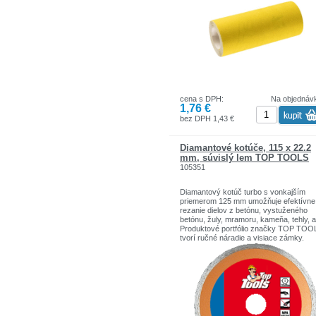
Výrobok je určený na prácu s vibračný
brúskami a omietkovými stierkami. Zna
GRAPHITE ponúka široký sortiment
elektrického náradia, ktoré spĺňa
požiadavky profesionálov.
cena s DPH:
Na objednáv
1,76 €
bez DPH 1,43 €
Diamantové kotúče, 115 x 22.2
mm, súvislý lem TOP TOOLS
105351
Diamantový kotúč turbo s vonkajším
priemerom 125 mm umožňuje efektívne
rezanie dielov z betónu, vystuženého
betónu, žuly, mramoru, kameňa, tehly, a
Produktové portfólio značky TOP TOO
tvorí ručné náradie a visiace zámky.
Výrobky TOP TOOLS sú venované
jednoduchým domácim prácam.