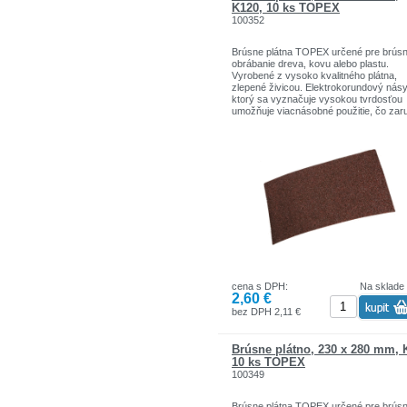
K120, 10 ks TOPEX
100352
Brúsne plátna TOPEX určené pre brús
obrábanie dreva, kovu alebo plastu.
Vyrobené z vysoko kvalitného plátna,
zlepené živicou. Elektrokorundový násy
ktorý sa vyznačuje vysokou tvrdosťou
umožňuje viacnásobné použitie, čo zar
efektívnu prácu. Značka TOPEX je urč
pre domácich kutilov.Sortiment značiek
TOPEX zahŕňa náradie a doplnky pre
domácnosť a garáže. Výrobky sú pevne
kvality.
Značka TOPEX je jednou z najznámejš
značiek ručného náradia v Poľsku.
cena s DPH:
Na sklade
2,60 €
bez DPH 2,11 €
Brúsne plátno, 230 x 280 mm, 
10 ks TOPEX
100349
Brúsne plátna TOPEX určené pre brús