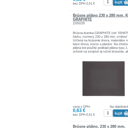
bez DPH 0,51 €
Brúsne plátno 230 x 280 mm, 
GRAPHITE
2200235
Brúsna tkanina GRAPHITE (ref. 55H875
hárku, rozmery 230 x 280 mm, zrnitosť 
Určená na brúsenie dreva, materiálov n
báze dreva, kovov a plastov. Na zhotov
plátna bol použitý podklad plátna typu J,
určené na strojové aj ručné brúsenie, a
plný násyp, ktorého povrch je pokrytý
brúsnym zrnom (elektrokorund), čo
zaručuje väčšiu presnosť spracovania.
najvyššia účinnosť pri práci s tvrdými
materiálmi . Výrobok je určený na prácu
vibračnými brúskami, plavákmi a brúsn
blokmi. Značka GRAPHITE ponúka šir
sortiment elektrického náradia, ktoré sp
požiadavky profesionálov.
cena s DPH:
Na objednáv
0,63 €
bez DPH 0,51 €
Brúsne plátno, 230 x 280 mm,