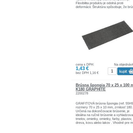
Flexibilita produktu je odolná proti
deformácii. Štruktúra spôsobuje, že br
materiál sa odvádza prostredníctvom
drôteného pletiva, čo zaručuje efektívn
prácu. Značka TOPEX je určená pre
domácich kutilov.Sortiment značiek T
zahŕňa náradie a doplnky pre domácno
garáže. Výrobky sú pevnej kvality.
Značka TOPEX je jednou z najznámejš
značiek ručného náradia v Poľsku.
cena s DPH:
Na objednáv
1,43 €
bez DPH 1,16 €
Brúsna špongia 70 x 25 x 100
K180 GRAPHITE
2200278
GRAFITOVÁ brúsna špongia (ref. 55H9
rozmery 70 x 25 x 10 mm, zrnitosť 180.
Určená na dokončovacie brúsenie, je
ideálna na ručné brúsenie a vyhladzova
tmelov, omietky, omietky, farby, plastov,
dreva, kovu alebo lakov . Vhodné pre 
aj suchú prevádzku. Zrno je pokryté zo
štyroch strán špongie a vďaka svojej