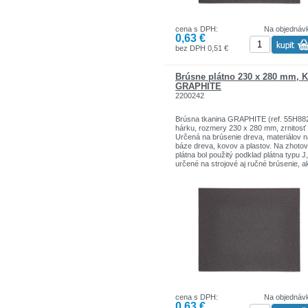
cena s DPH:
Na objednáv
0,63 €
bez DPH 0,51 €
Brúsne plátno 230 x 280 mm, 
GRAPHITE
2200242
Brúsna tkanina GRAPHITE (ref. 55H882
hárku, rozmery 230 x 280 mm, zrnitosť
Určená na brúsenie dreva, materiálov n
báze dreva, kovov a plastov. Na zhotov
plátna bol použitý podklad plátna typu J,
určené na strojové aj ručné brúsenie, a
plný násyp, ktorého povrch je pokrytý
brúsnym zrnom (elektrokorund), čo
zaručuje väčšiu presnosť spracovania.
najvyššia účinnosť pri práci s tvrdými
materiálmi . Výrobok je určený na prácu
vibračnými brúskami, plavákmi a brúsn
blokmi. Značka GRAPHITE ponúka šir
sortiment elektrického náradia, ktoré sp
požiadavky profesionálov.
cena s DPH:
Na objednáv
0,63 €