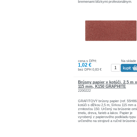
bremenami blízkymi profesionálnym.
cena s DPH:
Na sklade
1,02 €
bez DPH 0,83 €
Brúsny papier v kotúči, 2,5 m x
115 mm, K150 GRAPHITE
2200222
GRAFITOVÝ brúsny papier (ref. 55H86
kotúči s dĺžkou 2,5 m, šírkou 115 mm a
zrnitosťou 150. Určený na brúsenie omi
tmelu, dreva, farieb a lakov. Papier je
vyrobený z papierového podkladu typu 
určeného na strojové a ručné brúsenie 
otvoreného zrna, ktorého povrch je z 5
60% pokrytý brúsnym zrnom (oxid hlinit
čo zaručuje väčšiu odolnosť proti zaná
povrch zrna s abrazívnym prachom.