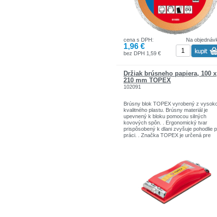
cena s DPH:
Na objednáv
1,96 €
bez DPH 1,59 €
Držiak brúsneho papiera, 100 x
210 mm TOPEX
102091
Brúsny blok TOPEX vyrobený z vysok
kvalitného plastu. Brúsny materiál je
upevnený k bloku pomocou silných
kovových spôn. . Ergonomický tvar
prispôsobený k dlani zvyšuje pohodlie p
práci. . Značka TOPEX je určená pre
domácich kutilov.Sortiment značiek T
zahŕňa náradie a doplnky pre domácno
garáže. Výrobky sú pevnej kvality.Zna
TOPEX je jednou z najznámejších znač
ručného náradia v Poľsku.