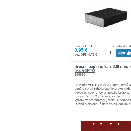
mäkkej štruktúre sa ľahko prispôsobí
brúseným povrchom. Na ťažko dostup
miesta je možné špongiu rozrezať na
menšie kúsky. Značka GRAPHITE pon
široký sortiment elektrického náradia, k
spĺňa požiadavky profesionálov.
cena s DPH:
Na objednáv
0,95 €
bez DPH 0,77 €
Brúsne papiere, 93 x 230 mm, 
5ks VERTO
106369
Brúsenie VERTO 93 x 230 mm , ktorý 
používa pre hrubé brúsenie drevených 
kovových povrchov pri použití brúsky.
Značka VERTO je široký sortiment
výrobkov pre záhradu, dielňu a domácn
Ručné a elektrické náradie sú ideálne p
stredné zaťaženie.