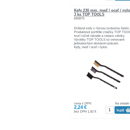
Kefy 230 mm, meď / oceľ / nyl
3 ks TOP TOOLS
660875
Drôtené kefy s rôznou tvrdosťou štetín.
Produktové portfólio značky TOP TOO
tvorí ručné náradie a visiace zámky.
Výrobky TOP TOOLS sú venované
jednoduchým domácim prácam.
Kefy, meď / oceľ / nylon.
Dĺžka: 230 mm
Plastová rukoväť
cena s DPH:
Na sklade
2,24 €
bez DPH 1,82 €