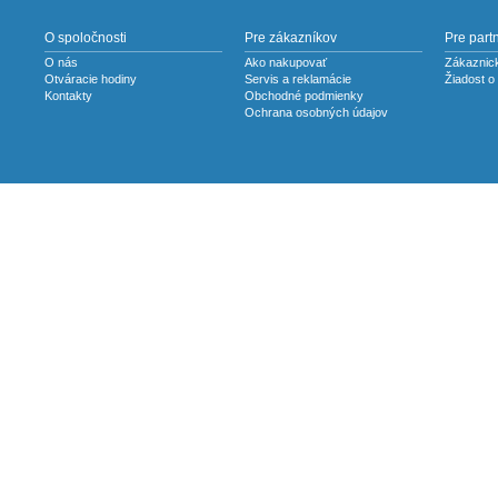
O spoločnosti
Pre zákazníkov
Pre part
O nás
Ako nakupovať
Zákaznick
Otváracie hodiny
Servis a reklamácie
Žiadost o
Kontakty
Obchodné podmienky
Ochrana osobných údajov