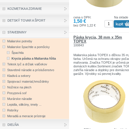
KOZMETIKA A ZDRAVIE
cena s DPH:
Na sklade
1,50 €
DETSKÝ TOVAR A ŠPORT
bez DPH 1,22 €
STAVEBNINY
Páska krycia, 38 mm x 35m
TOPEX
Maliarske potreby
100843
Maliarske špachtle a pomôcky
Špachtla
Maliarska páska TOPEX s dĺžkou 35 m,
Krycia páska a Maliarska fólia
farba. Určená na ochranu okrajov poča
maľovania. Značka TOPEX je určená p
Telesk.tyč a držiak valčekov
domácich kutilov.Sortiment značiek T
Stavebné náradie a príslušenstvo
zahŕňa náradie a doplnky pre domácno
garáže. Výrobky sú pevnej kvality.
Kladivá a sekery
Značka TOPEX je jednou z najznámejš
značiek ručného náradia v Poľsku.
Spojovací material,hmoždinky
Nožnice na plech
Posypová soľ
Murárske náradie
Lepidla, silikóny, tmely ...
Rebríky
Meradlá a meracie prístroje
DIELŇA