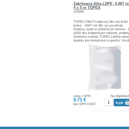
Zakrývacia fólia LDPE, 0,007 
4 x 5 m TOPEX
103008
TOPEX 23B175 náterový film má 4x5m 
tenká. - 0007 mm film sa vyznačuje
hrúbkou, bude to užitočné pri obnove -
slúžiť ako kolaterál pre nábytok, podlahy
Sortiment značiek TOPEX zahŕňa nárad
doplnky pre domácnosť a garáže. Výro
sú pevnej kvality.
Značka TOPEX je jednou z najznámejš
značiek ručného náradia v Poľsku.
Špecifikácie:
Počet kusov v sade alebo balení: 1 ks
Obalový materiál: plastový sáčok
Materiál produktu: HDPE
Typ nástrojov pre maľovanie: fólie maľb
Hrúbka: 0,007 mm
Šírka pracovnej častí: 4 mm
Dĺžka pracovnej časti: 5mm
cena s DPH:
Na objednáv
0,71 €
bez DPH 0,58 €