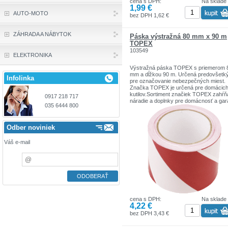
cena s DPH:
Na sklade
1,99 €
AUTO-MOTO
bez DPH 1,62 €
ZÁHRADA A NÁBYTOK
Páska výstražná 80 mm x 90 m
TOPEX
103549
ELEKTRONIKA
Výstražná páska TOPEX s priemerom 
mm a dĺžkou 90 m. Určená predovšetk
Infolinka
pre označovanie nebezpečných miest.
Značka TOPEX je určená pre domácic
kutilov.Sortiment značiek TOPEX zahŕň
0917 218 717
náradie a doplnky pre domácnosť a gar
035 6444 800
Výrobky sú pevnej kvality.
Značka TOPEX je jednou z najznámejš
značiek ručného náradia v Poľsku.
Odber noviniek
Váš e-mail
cena s DPH:
Na sklade
4,22 €
bez DPH 3,43 €