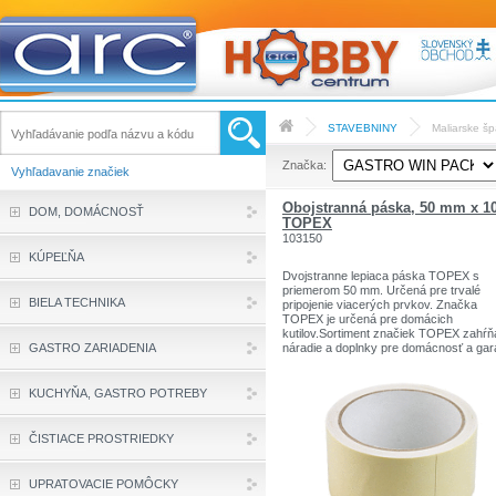
STAVEBNINY
Maliarske š
Značka:
Vyhľadavanie značiek
Obojstranná páska, 50 mm x 1
DOM, DOMÁCNOSŤ
TOPEX
103150
KÚPEĽŇA
Dvojstranne lepiaca páska TOPEX s
priemerom 50 mm. Určená pre trvalé
BIELA TECHNIKA
pripojenie viacerých prvkov. Značka
TOPEX je určená pre domácich
kutilov.Sortiment značiek TOPEX zahŕň
GASTRO ZARIADENIA
náradie a doplnky pre domácnosť a gar
Výrobky sú pevnej kvality.
Značka TOPEX je jednou z najznámejš
značiek ručného náradia v Poľsku.
KUCHYŇA, GASTRO POTREBY
ČISTIACE PROSTRIEDKY
UPRATOVACIE POMÔCKY