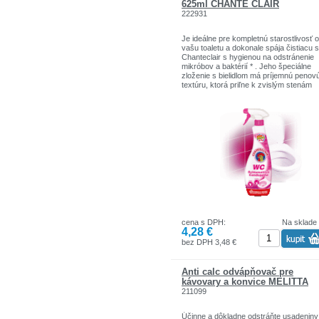
625ml CHANTE CLAIR
222931
Je ideálne pre kompletnú starostlivosť o
vašu toaletu a dokonale spája čistiacu s
Chanteclair s hygienou na odstránenie
mikróbov a baktérií * . Jeho špeciálne
zloženie s bielidlom má príjemnú penov
textúru, ktorá priľne k zvislým stenám
toalety a účinne bieli a prevonia ošetro
miesta.
* Mechanické odstránenie choroboplod
zárodkov a baktérií. Nie je to dezinfekč
prostriedok.
Jeho inovatívny sprej, ktorý funguje aj 
nohami, vám umožní dostať sa do
najskrytejších kútov vo vnútri aj mimo
toalety.
cena s DPH:
Na sklade
4,28 €
bez DPH 3,48 €
Anti calc odvápňovač pre
kávovary a konvice MELITTA
211099
Účinne a dôkladne odstráňte usadeniny