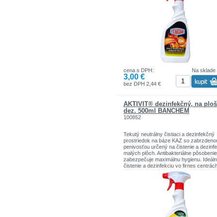
cena s DPH:
Na sklade
3,00 €
bez DPH 2,44 €
AKTIVIT® dezinfekčný, na plo
dez. 500ml BANCHEM
100852
Tekutý neutrálny čistiaci a dezinfekčný
prostriedok na báze KAZ so zabrzdeno
penivosťou určený na čistenie a dezinf
malých plôch. Antibakteriálne pôsobenie
zabezpečuje maximálnu hygienu. Ideál
čistenie a dezinfekciu vo firnes centrác
reštauráciách a iných priestoroch s vä
koncetráciou ľudí (stoly, stoličky, stroje,
zariadenia). Používajte biocídy bezpe
spôsobom. Pred použitím si vždy prečít
etiketu a informácie o výrobku.
BIO/928/D/08/2/CCHLP