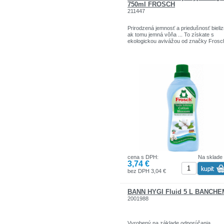
750ml FROSCH
211447
Prirodzená jemnosť a priedušnosť bieli
ak tomu jemná vôňa ... To získate s
ekologickou avivážou od značky Frosc
cena s DPH:
Na sklade
3,74 €
bez DPH 3,04 €
BANN HYGI Fluid 5 L BANCHE
2001988
Vyrobený na základe odporúčania