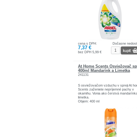
takže vyprané tkaniny vyzerajú dlhšie 
nové. Na odstránenie veľmi odolných š
nalejte prací prostriedok priamo na tkan
potom pridajte dávku prípravku do nád
a vyperte.
Výrobok má zmäkčovač vody počas
procesu prania. Gél je určený na pranie
práčke aj na ručné pranie.
Nepoužívajte na vlnu a hodváb.
Objem : 1,45L/29praní
cena s DPH:
Dočasne nedos
7,37 €
bez DPH 5,99 €
At Home Scents Osviežovač sp
400ml Mandarínk a Limetka
241131
S osviežovačom vzduchu v spreji At h
Scents zaženiete nepríjemné pachy v
okamihu. Vonia ako čerstvá mandarínk
limetka.
Objem: 400 ml