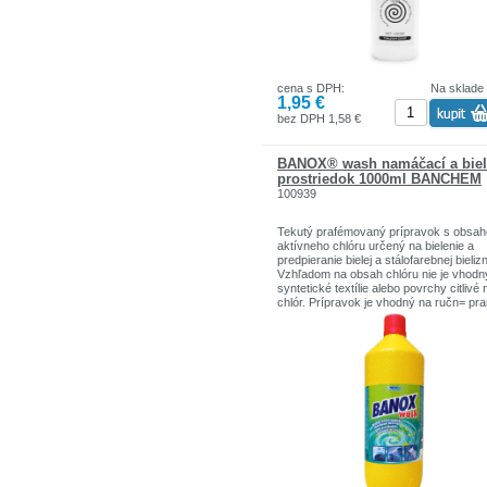
cena s DPH:
Na sklade
1,95 €
bez DPH 1,58 €
BANOX® wash namáčací a biel
prostriedok 1000ml BANCHEM
100939
Tekutý prafémovaný prípravok s obsa
aktívneho chlóru určený na bielenie a
predpieranie bielej a stálofarebnej bieliz
Vzhľadom na obsah chlóru nie je vhodn
syntetické textílie alebo povrchy citlivé 
chlór. Prípravok je vhodný na ručn= pra
aj do automatických práčok. Prípravok 
určený pre bežného užívateľa a pre
profesionálne použitie.