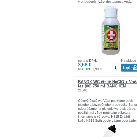
v prípadoch nižšej dostupnosti vody.
Vhodný najmä do potravinárskeho prie
a hygienicky zaťažených prevádzok.
Používajte biocídy bezpečným spôsob
Pred použitím si vždy prečítajte etiketu 
informácie o výrobku.
BIO/1545/D/10/1/CCHLP
cena s DPH:
Na sklade
3,68 €
bez DPH 2,99 €
BANOX WC čistič NaClO + Voň
les (00) 750 ml BANCHEM
21048
Gélový čistič wc Vám poskytne pocit
čistého a bezpečného prostredia. Bano
odporúčame na čistenie wc a pisoárov.
použitím si vždy prečítajte etiketu a
informácie o výrobku. H315 Dráždi
kožu.H319 Spôsobuje vážne podrážden
očí.