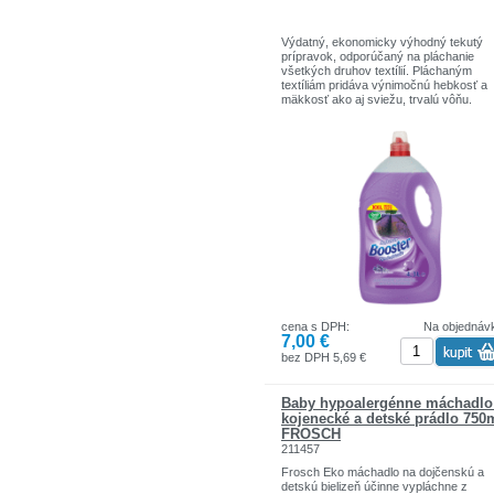
Výdatný, ekonomicky výhodný tekutý
prípravok, odporúčaný na pláchanie
všetkých druhov textílií. Pláchaným
textíliám pridáva výnimočnú hebkosť a
mäkkosť ako aj sviežu, trvalú vôňu.
​Antistatické zložky obsiahnuté v prípra
zabraňujú elektrizovaniu textílií a zárov
uľahčujú ich žehlenie. Jemné zloženie
nespôsobuje žiadne alergie ani podrážd
pokožky. Výrobok jest šetrný k životn
prostrediu, a jeho zložky sú biologicky
odbúrateľné.
cena s DPH:
Na objednáv
7,00 €
bez DPH 5,69 €
Baby hypoalergénne máchadlo
kojenecké a detské prádlo 750
FROSCH
211457
Frosch Eko máchadlo na dojčenskú a
detskú bielizeň účinne vypláchne z