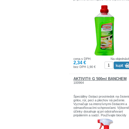
cena s DPH:
Na objednáv
2,34 €
bez DPH 1,90 €
AKTIVIT® G 500ml BANCHEM
100964
Špeciállny čistiaci prostriedok na čisteni
grilov, rúr, pecí a plechov ná pečenie.
Vyznačuje sa intenzívnymi čistiacimi a
odmastňovacími schpnosťami. Výborné
účinky dosahuje aj pri odstraňovaní
pripálením a sadzí. Používajte biocídy
bezpečným spôsobom. Pred použitím s
vždy prečítajte etiketu a informácie o
výrobku.