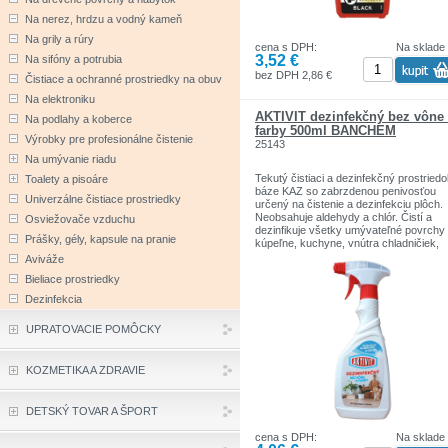
Na nerez, hrdzu a vodný kameň
Na grily a rúry
cena s DPH:
Na sklade
3,52 €
Na sifóny a potrubia
bez DPH 2,86 €
Čistiace a ochranné prostriedky na obuv
Na elektroniku
AKTIVIT dezinfekčný bez vône
Na podlahy a koberce
farby 500ml BANCHEM
Výrobky pre profesionálne čistenie
25143
Na umývanie riadu
Tekutý čistiaci a dezinfekčný prostried
Toalety a pisoáre
báze KAZ so zabrzdenou penivosťou
Univerzálne čistiace prostriedky
určený na čistenie a dezinfekciu plôch.
Neobsahuje aldehydy a chlór. Čistí a
Osviežovače vzduchu
dezinfikuje všetky umývateľné povrchy
Prášky, gély, kapsule na pranie
kúpeľne, kuchyne, vnútra chladničiek,
pracovné kuchynské plochy, kuchynsk
Aviváže
krájače, nože a povrchy vo veterinárn
Bieliace prostriedky
lekárstve, atď.
Dezinfekcia
Objem : 500 ml
UPRATOVACIE POMÔCKY
KOZMETIKA A ZDRAVIE
DETSKÝ TOVAR A ŠPORT
cena s DPH:
Na sklade