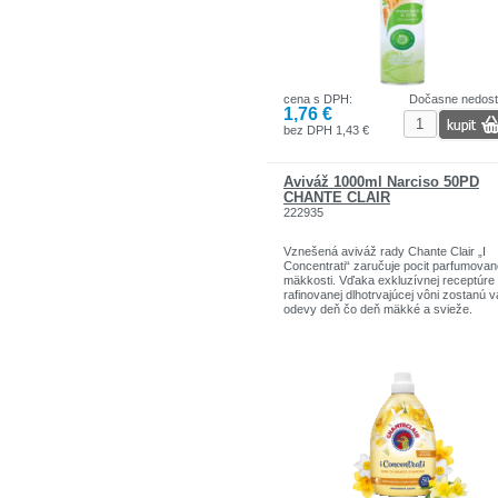
cena s DPH:
Dočasne nedos
1,76 €
bez DPH 1,43 €
Aviváž 1000ml Narciso 50PD
CHANTE CLAIR
222935
Vznešená aviváž rady Chante Clair „I
Concentrati“ zaručuje pocit parfumovan
mäkkosti. Vďaka exkluzívnej receptúre
rafinovanej dlhotrvajúcej vôni zostanú 
odevy deň čo deň mäkké a svieže.
Vôňa: pomarančové a narcisové kvety