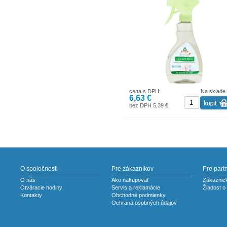
Použitie:
Pred praním naneste prípravok na škvr
nechajte chvíľu pôsobiť a následne vyp
v práčke ako obvykle.
cena s DPH:
Na sklade
6,63 €
bez DPH 5,39 €
O spoločnosti
Pre zákazníkov
Pre part
O nás
Ako nakupovať
Zákaznick
Otváracie hodiny
Servis a reklamácie
Žiadost o
Kontakty
Obchodné podmienky
Ochrana osobných údajov