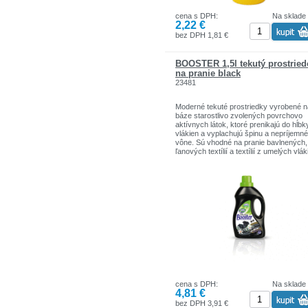
cena s DPH:
Na sklade
2,22 €
bez DPH 1,81 €
BOOSTER 1,5l tekutý prostried
na pranie black
23481
Moderné tekuté prostriedky vyrobené n
báze starostlivo zvolených povrchovo
aktívnych látok, ktoré prenikajú do hĺbk
vlákien a vyplachujú špinu a nepríjemné
vône. Sú vhodné na pranie bavlnených,
ľanových textílií a textílií z umelých vlák
(počas prania je potrebné dodržiavať
pokyny výrobcov pračiek a textílií).
Obsahujú aniónové a neiónové povrch
aktívne látky s vysokou pracou
schopnosťou, čo značne uľahčuje
odstránenie špiny tak organického ako 
neorganického pôvodu. Vďaka obsahu
kokosového mydla sú jemné k pokožke
a nedráždia ju, nespôsobujú alergie.
Prídavné látky, obsiahnuté v tekutých
prípravkoch (sekvestranty), zmäkčujú
vodu, preto sa môžu používať na prani
vode všetkých stupňov tvrdosti. Pôsobi
cena s DPH:
Na sklade
ochranne na textílie a ich farby.
4,81 €
Uskutočnené skúšky potvrdili absenciu
alergizujúceho účinku prípravkov u osô
bez DPH 3,91 €