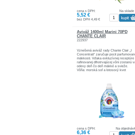
cena s DPH:
Na sklade
5,52 €
bez DPH 4,49 €
Aviváž 1400ml Marini 70PD
CHANTE CLAIR
222937
Vznešená aviváž rady Chante Clair „I
Concentrati“ zaručuje pocit parfumovan
mäkkosti. Vďaka exkluzívnej receptúre
rafinovanej dlhotrvajúcej vôni zostanú 
odevy deň čo deň mäkké a svieže.
Vôňa: morská soľ a lotosový kvet
Objem: 1,4 L
cena s DPH:
Na objednáv
6,36 €