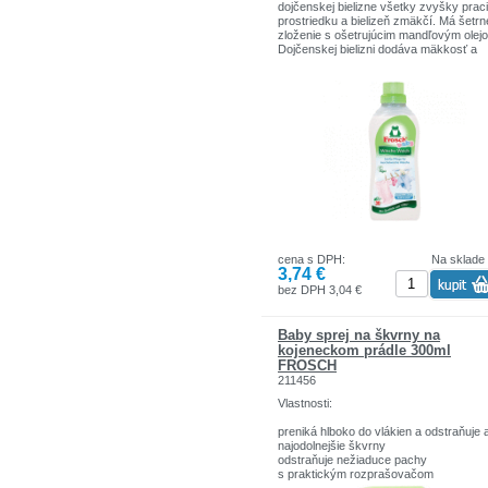
dojčenskej bielizne všetky zvyšky prac
prostriedku a bielizeň zmäkčí. Má šetrn
zloženie s ošetrujúcim mandľovým olej
Dojčenskej bielizni dodáva mäkkosť a
jemnosť.
cena s DPH:
Na sklade
3,74 €
bez DPH 3,04 €
Baby sprej na škvrny na
kojeneckom prádle 300ml
FROSCH
211456
Vlastnosti:
preniká hlboko do vlákien a odstraňuje aj
najodolnejšie škvrny
odstraňuje nežiaduce pachy
s praktickým rozprašovačom
prípravok vhodný aj na detskú bielizeň