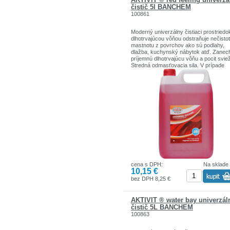
čistič 5l BANCHEM
100861
Moderný univerzálny čistiaci prostriedo
dlhotrvajúcou vôňou odstraňuje nečisto
mastnotu z povrchov ako sú podlahy,
dlažba, kuchynský nábytok atď. Zanec
príjemnú dlhotrvajúcu vôňu a pocit sviež
Stredná odmasťovacia sila. V prípade
potreby odporúčame vôňu stabilizovať
produktami Aktvit osviežovač priestoro
textílií. Používajte biocídy bezpečným
spôsobom. Pred použitím si vždy prečít
etiketu a informácie o výrobku.
cena s DPH:
Na sklade
10,15 €
bez DPH 8,25 €
AKTIVIT ® water bay univerzál
čistič 5L BANCHEM
100863