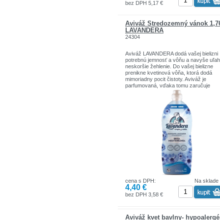
bez DPH 5,17 €
Aviváž Stredozemný vánok 1,7
LAVANDERA
24304
Aviváž LAVANDERA dodá vašej bielizni
potrebnú jemnosť a vôňu a navyše uľah
neskoršie žehlenie. Do vašej bielizne
prenikne kvetinová vôňa, ktorá dodá
mimoriadny pocit čistoty. Aviváž je
parfumovaná, vďaka tomu zaručuje
dlhotrvajúcu a intenzívnu vôňu.
LAVANDERA vám vystačí celkom na 80
praní. Objem tohto balenia je 1760 ml.
Rozhodujúce parametre aviváže
LAVANDERA Stredozemný vánok 1,76 l
praní)
Intenzívna, pôsobivá kvetinová vôňa
Aviváž LAVANDERA získate v balení s
objemom 1760 ml
Zvládne až 80 praní
Parfumovaná aviváž na dlhotrvajúcu v
Prevonia a príjemne zmäkčí vypranú
bielizeň
cena s DPH:
Na sklade
S avivážou zvládnete žehlenie ľahšie
4,40 €
Zloženie: ≥ 5 - < 15 % kationtové povr
aktivní látky, PARFUM, ALPHA-ISOME
bez DPH 3,58 €
IONONE, dodecylguanidin
monohydrochlorid
Aviváž kvet bavlny- hypoalerg