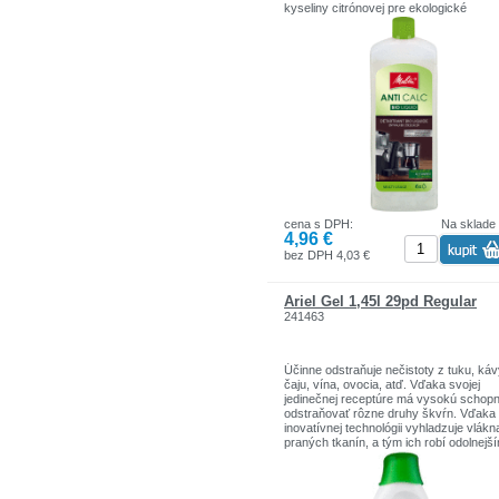
kyseliny citrónovej pre ekologické
odvápňovanie najrôznejších nádob a
prístrojov
cena s DPH:
Na sklade
4,96 €
bez DPH 4,03 €
Ariel Gel 1,45l 29pd Regular
241463
Účinne odstraňuje nečistoty z tuku, káv
čaju, vína, ovocia, atď. Vďaka svojej
jedinečnej receptúre má vysokú schop
odstraňovať rôzne druhy škvŕn. Vďaka
inovatívnej technológii vyhladzuje vlákn
praných tkanín, a tým ich robí odolnejší
voči následným škvrnám a nečistotám.
Dodá bielizni príjemnú vôňu.
Chráni tkaniny a predlžuje stálofarebnos