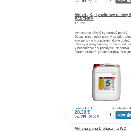
bez DPH 2,13 €
Aktivit ,,K,, kyselinový penivý 
BANCHEM
121085
Mimoriadne účinný kyselinový penivý
čistiaci prostriedok určený na odstraňo
anorganických usadenín, ako je vodný,
mliečny a pivný kameň, hrdza a pod., n
v kúpeľníctve a v priemysle. Nepenivá
úprava predurčuje tento prípravok najm
strojové a vysokotlakové čistenie.
cena s DPH:
Na objednáv
20,30 €
bez DPH 16,50 €
Aktívna pena bieliaca na WC