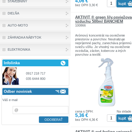
4,06 €
STAVEBNINY
bez DPH 3,30 €
DIELŇA
AKTIVIT ® green lily,osviežova
vzduchu 500ml BANCHEM
100866
AUTO-MOTO
Arómový koncentrát na osvieženie
ZÁHRADA A NÁBYTOK
priestorov a povrchov. Neutralizuje
nepríjemné pachy, zanecháva príjemnú
sviežu vôňu. Je vhodný na osvieženie
ELEKTRONIKA
ovzdušia, záclon, kobercov a iných
povrchov a textílií.
Infolinka
0917 218 717
035 6444 800
Odber noviniek
Váš e-mail
cena s DPH:
Na sklade
5,36 €
bez DPH 4,36 €
AKTIVIT ® red feeling univerzá