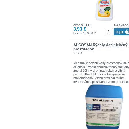
cena s DPH:
Na sklade
3,93 €
bez DPH 3,20 €
ALCOSAN Rýchly dezinfekčný
prostriedok
21303
Alcosan je dezinfekčný prostriedok na 
alkoholu. Produkt bol navrhnutý tak, ab
zostal účinný aj pri nástreku na vlhký
povrch. Produkt má široké spektrum
mikrobiálneho účinku proti baktériám,
kvasinkám a plesniam. Ľahko prenikne 
mikroskopických trhlín, zárezov. Použí
sa hlavne na plniace a uzatváracie
zariadenia, na spojovacie časti zariaden
Používa sa aj v potravinárskom priemy
na dezinfekciu pracovných stolov, nožo
nárezových strojov atď.
Doba aplikácie je 1-10 minút.
Nepenivá kvapalina. Pri používaní si
chráňte oči a pokožku!
Balenie má 8 kg