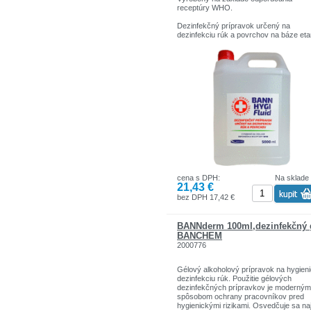
receptúry WHO.
Dezinfekčný prípravok určený na
dezinfekciu rúk a povrchov na báze eta
Typ biocídneho výrobku 01, 02.
Určené pre širokú verejnosť a profesio
použitie.
Cieľové organizmy: Vírusy, baktérie, pl
Zloženie: Účinné látky a pomocné látky.
Obsahuje etanol, peroxid vodíka a glyce
Účinná biocídna látka (g / 100g): etanol
200-578-6): 79,6 g
cena s DPH:
Na sklade
21,43 €
bez DPH 17,42 €
BANNderm 100ml,dezinfekčný 
BANCHEM
2000776
Gélový alkoholový prípravok na hygien
dezinfekciu rúk. Použitie gélových
dezinfekčných prípravkov je moderným
spôsobom ochrany pracovníkov pred
hygienickými rizikami. Osvedčuje sa n