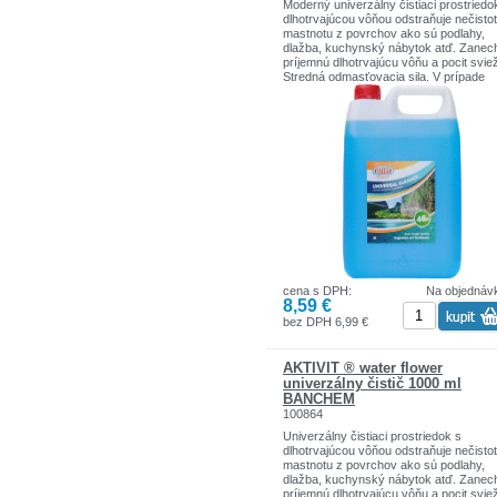
Moderný univerzálny čistiaci prostriedo
dlhotrvajúcou vôňou odstraňuje nečisto
mastnotu z povrchov ako sú podlahy,
dlažba, kuchynský nábytok atď. Zanec
príjemnú dlhotrvajúcu vôňu a pocit sviež
Stredná odmasťovacia sila. V prípade
potreby odporúčame vôňu stabilizovať
produktami Aktvit osviežovač priestoro
textílií. Používajte biocídy bezpečným
spôsobom. Pred použitím si vždy prečít
etiketu a informácie o výrobku.
cena s DPH:
Na objednáv
8,59 €
bez DPH 6,99 €
AKTIVIT ® water flower
univerzálny čistič 1000 ml
BANCHEM
100864
Univerzálny čistiaci prostriedok s
dlhotrvajúcou vôňou odstraňuje nečistot
mastnotu z povrchov ako sú podlahy,
dlažba, kuchynský nábytok atď. Zanec
príjemnú dlhotrvajúcu vôňu a pocit svie