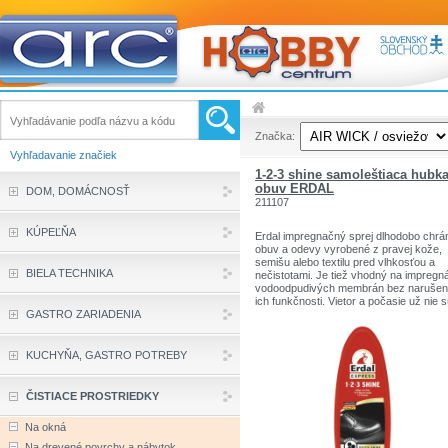
Značka:
Vyhľadavanie značiek
1-2-3 shine samoleštiaca hubk
obuv ERDAL
DOM, DOMÁCNOSŤ
211107
KÚPEĽŇA
Erdal impregnačný sprej dlhodobo chrán
obuv a odevy vyrobené z pravej kože,
semišu alebo textilu pred vlhkosťou a
BIELA TECHNIKA
nečistotami. Je tiež vhodný na impregn
vodoodpudivých membrán bez narušen
ich funkčnosti. Vietor a počasie už nie 
GASTRO ZARIADENIA
žiadnou výzvou. Je vhodný na všetky f
KUCHYŇA, GASTRO POTREBY
ČISTIACE PROSTRIEDKY
Na okná
Na drevené povrchy a nábytok