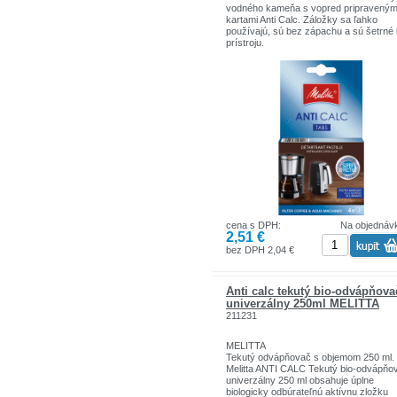
vodného kameňa s vopred pripraveným
kartami Anti Calc. Záložky sa ľahko
používajú, sú bez zápachu a sú šetrné 
prístroju.
cena s DPH:
Na objednáv
2,51 €
bez DPH 2,04 €
Anti calc tekutý bio-odvápňova
univerzálny 250ml MELITTA
211231
MELITTA
Tekutý odvápňovač s objemom 250 ml.
Melitta ANTI CALC Tekutý bio-odvápňo
univerzálny 250 ml obsahuje úplne
biologicky odbúrateľnú aktívnu zložku