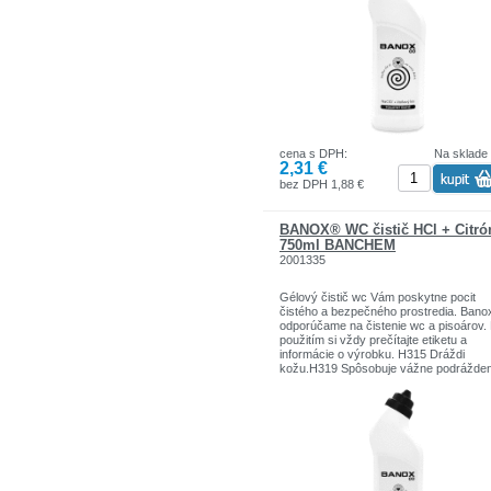
cena s DPH:
Na sklade
2,31 €
bez DPH 1,88 €
BANOX® WC čistič HCl + Citró
750ml BANCHEM
2001335
Gélový čistič wc Vám poskytne pocit
čistého a bezpečného prostredia. Bano
odporúčame na čistenie wc a pisoárov.
použitím si vždy prečítajte etiketu a
informácie o výrobku. H315 Dráždi
kožu.H319 Spôsobuje vážne podrážden
očí.