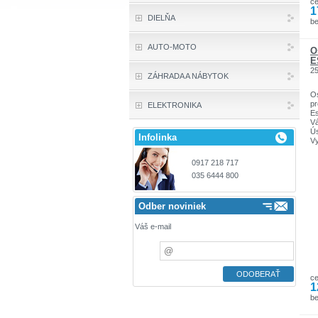
c
1
DIELŇA
b
AUTO-MOTO
O
E
2
ZÁHRADA A NÁBYTOK
Os
pr
ELEKTRONIKA
E
Vá
Ús
Infolinka
Vy
Za
Au
0917 218 717
Si
035 6444 800
Ul
Odber noviniek
Váš e-mail
c
1
b