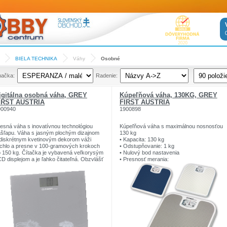
BIELA TECHNIKA
Váhy
Osobné
načka:
Radenie:
igitálna osobná váha, GREY
Kúpeľňová váha, 130KG, GREY
IRST AUSTRIA
FIRST AUSTRIA
900940
1900898
esná váha s inovatívnou technológiou
Kúpeľňová váha s maximálnou nosnosťou
šľapu. Váha s jasným plochým dizajnom
130 kg
diskrétnym kvetinovým dekorom váži
• Kapacita: 130 kg
chlo a presne v 100-gramových krokoch
• Odstupňovanie: 1 kg
 150 kg. Čítačka je vybavená veľkorysým
• Nulový bod nastavenia
D displejom a je ľahko čitateľná. Obzvlášť
• Presnosť merania:
aktická je integrovaná funkcia
0 ~ 65 kg (130 lb), ± 1,2 číslice
stupovania. Váha sa automaticky zapne
65 ~ 130 kg (300 libier), ± 2,0 číslic
tykom nohy a po úspešnom vážení sa
äť vypne. Nepotrebuješ robiť nič iné.
bavený ľahko udržiavateľným povrchom
tvrdeného bezpečnostného skla,
ohodlným nášľapným povrchom pre
zpečné a pohodlné státie, automatickým
pínaním a protišmykovou základňou.
onomická prevádzka na batériu s