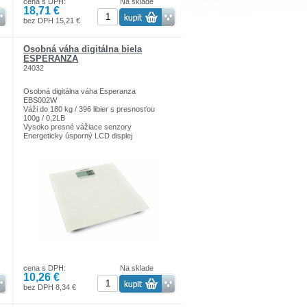
cena s DPH:
Na sklade
18,71 €
bez DPH 15,21 €
Osobná váha digitálna biela
ESPERANZA
24032
Osobná digitálna váha Esperanza
EBS002W
Váži do 180 kg / 396 libier s presnosťou
100g / 0,2LB
Vysoko presné vážiace senzory
Energeticky úsporný LCD displej
Jednotky hmotnosti: kg / lb / st
Vážiaca plocha s rozmermi 30cm x 30cm
vyrobená z 6 mm tvrdeného skla bielej farby
Zapnutie funkciou klepnutia nohou
Automatické vypnutie
Indikácia slabej batérie
Signalizácia preťaženia
Napájanie 1x 3V batéria CR2032
cena s DPH:
Na sklade
10,26 €
bez DPH 8,34 €