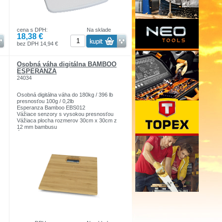
cena s DPH:
Na sklade
18,38 €
bez DPH 14,94 €
Osobná váha digitálna BAMBOO
ESPERANZA
24034
Osobná digitálna váha do 180kg / 396 lb
presnosťou 100g / 0,2lb
Esperanza Bamboo EBS012
Vážiace senzory s vysokou presnosťou
Vážiaca plocha rozmerov 30cm x 30cm z
12 mm bambusu
Úsporný LCD displej veľkosti 75x30mm
Vážiace jednotky: kg / lb / st
Zapínanie po postavení sa na váhu
Automatické vypnutie
Indikácia slabej batérie
Signalizácia preťaženia
Tenký dizajn výška len 3,5cm
Napájaná 2x batéria 1,5V AAA