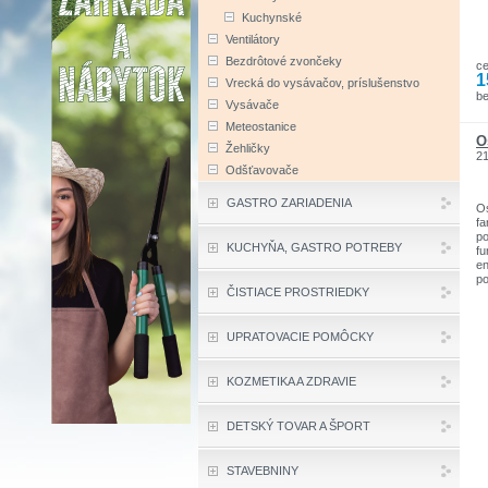
go
Kuchynské
Ventilátory
Bezdrôtové zvončeky
c
1
Vrecká do vysávačov, príslušenstvo
b
Vysávače
Meteostanice
O
Žehličky
2
Odšťavovače
GASTRO ZARIADENIA
Os
fa
po
KUCHYŇA, GASTRO POTREBY
fu
en
po
ČISTIACE PROSTRIEDKY
sk
mo
lb
št
UPRATOVACIE POMÔCKY
za
in
in
KOZMETIKA A ZDRAVIE
ma
na
DETSKÝ TOVAR A ŠPORT
STAVEBNINY