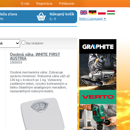
O nás
Registrácia
Prihlásenie
Vaša zľava
Nákupný košík
Select Language
▼
0%
0,- €
Iba skladom
Osobná váha ,WHITE FIRST
AUSTRIA
1900919
Osobná mechanická váha: Zobrazuje
správnu hmotnosť. Robustná váha váži až
130 kg v krokoch po 1 kg. Vybavený
zaobleným telom, vysoko kontrastným a
ľahko čitateľným analógovým meradlom,
nastaviteľnými nulovými bodmi,
protišmykovým povrchom behúňa a ľahko
udržiavateľným povrchom.
Analógová kúpeľňová váha v bielej farbe.
Má protišmykový povrch a bez batérie
môže vážiť až 130 kg.
* Váži do 130 kg
* Protišmyková vážiaca plocha
* Funguje mechanicky bez batérií
* Odstupňovanie: 1kg
* Gombík nastavenia nulového bodu