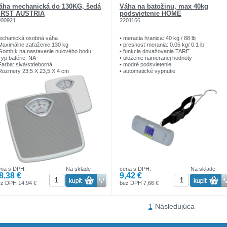
áha mechanická do 130KG, šedá
Váha na batožinu, max 40kg
IRST AUSTRIA
podsvietenie HOME
900921
2201166
echanická osobná váha
• meracia hranica: 40 kg / 88 lb
Maximálne zaťaženie 130 kg
• presnosť merania: 0.05 kg/ 0.1 lb
Gombík na nastavenie nulového bodu
• funkcia dovažovania TARE
Typ batérie: NA
• uloženie nameranej hodnoty
Farba: sivá/strieborná
• modré podsvietenie
Rozmery 23,5 X 23,5 X 4 cm
• automatické vypnutie
Hmotnosť 1.55 kg
• zobrazenie stavu batérie a preťaženia
• kovový háčik je príslušenstvom
• napájanie: 1 x 3 V (CR2032) gombíková
batéria, je prísluš.
• rozmery: 41 x 120 x 35 mm
ena s DPH:
Na sklade
cena s DPH:
Na sklade
8,38 €
9,42 €
ez DPH 14,94 €
bez DPH 7,66 €
1
Následujúca