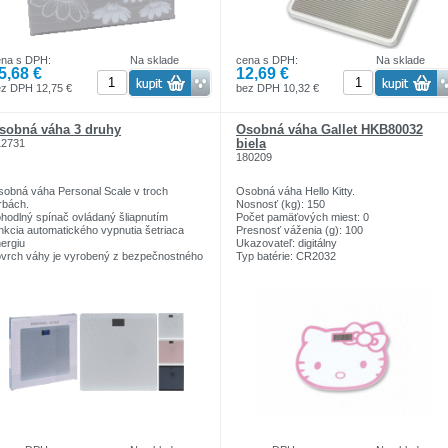
mbíkovou bunkou (3 V, CR2032).
ena s DPH:
Na sklade
cena s DPH:
Na sklade
5,68 €
12,69 €
ez DPH 12,75 €
bez DPH 10,32 €
sobná váha 3 druhy
Osobná váha Gallet HKB80032
biela
12731
180209
obná váha Personal Scale v troch
Osobná váha Hello Kitty.
rbách.
Nosnosť (kg): 150
hodlný spínač ovládaný šliapnutím
Počet pamäťových miest: 0
nkcia automatického vypnutia šetriaca
Presnosť váženia (g): 100
ergiu
Ukazovateľ: digitálny
vrch váhy je vyrobený z bezpečnostného
Typ batérie: CR2032
la s hrúbkou 5 mm
Počet batérií: 1
žnosť prepínania medzi jednotkami kg,
Batérie súčasťou balenia: ÁNO
, st
Indikácia vybitých batérií: ÁNO
yri veľmi presné DMS snímače
Prevedenie výrobku: biela farba
bezpečujúce presné výsledky merania
Elektronická sklenená osobná váha
dikátor výmeny batérie
Merací rozsah 150 kg (330 lb./24st)
dikátor preťaženia
Meracie rozdelenie 100 g (0,2 lb)
ximálne zaťaženie: 150 kg (d=100 g)
Nový systém IHNEĎ VÁŽÍ: na váhu sa
pájanie: 1x batéria CR2032 3V
stačí postaviť - dôjde automaticky k
zapnutiu a zváženiu
Automatické vypnutie, automatické
vynulovanie
Indikátor preťaženia, indikátor slabej batérie
Prevádzka na batériu 1 x CR 2032 3V