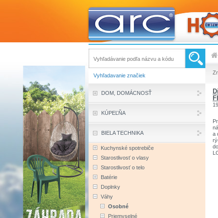
Z
Vyhľadavanie značiek
D
DOM, DOMÁCNOSŤ
F
1
KÚPEĽŇA
Pr
ná
BIELA TECHNIKA
a 
rý
do
Kuchynské spotrebiče
LC
Starostlivosť o vlasy
pr
na
Starostlivosť o telo
do
Batérie
op
Vy
Doplnky
z 
Váhy
p
be
Osobné
vy
Priemyselné
Ek