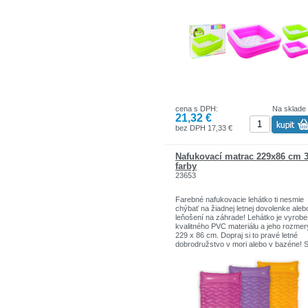
bezpečnostné pravidlá a sú vyrobené z
kvalitných a odolných materiálov.
Vlastnosti bazénika Intex Play Box Pool
hmotnosť: 860 g
nafukovacie dno
dve farebná provedední
hrúbka materiálu: 0,25 mm
rozmery: 85 x 85 x 23 cm
vhodné pre deti od 1 do 3 rokov
cena s DPH:
Na sklade
21,32 €
bez DPH 17,33 €
Nafukovací matrac 229x86 cm 
farby
23653
Farebné nafukovacie lehátko ti nesmie
chýbať na žiadnej letnej dovolenke alebo
leňošení na záhrade! Lehátko je vyrobe
kvalitného PVC materiálu a jeho rozmer
229 x 86 cm. Dopraj si to pravé letné
dobrodružstvo v mori alebo v bazéne! S
si vybrať z troch rôznych farieb! Maxim
nosnosť 100 kg.