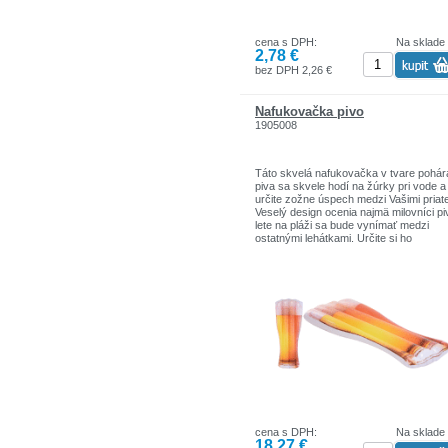
cena s DPH:
Na sklade
2,78 €
bez DPH 2,26 €
Nafukovačka pivo
1905008
Táto skvelá nafukovačka v tvare pohár
piva sa skvele hodí na žúrky pri vode a
určite zožne úspech medzi Vašimi priate
Veselý design ocenia najmä milovníci pi
lete na pláži sa bude vynímať medzi
ostatnými lehátkami. Určite si ho
nezabudnite pribaliť do kufra. Zložená
nafukovačka má malé rozmery a je ľah
Kvalitný materiál, z ktorého je nafukov
precízne vyrobená, je odolný voči predr
či prasknutiu.
Maximálne zaťaženie: 90 kg
Rozmery: 180 x 70 cm
cena s DPH:
Na sklade
18,27 €