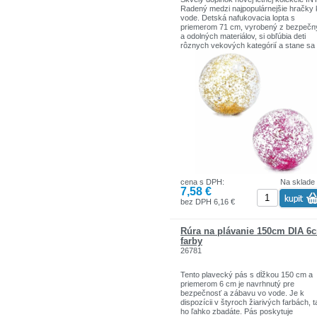
Radený medzi najpopulárnejšie hračky 
vode. Detská nafukovacia lopta s
priemerom 71 cm, vyrobený z bezpečn
a odolných materiálov, si obľúbia deti
rôznych vekových kategórií a stane sa 
neodmysliteľnou súčasťou pobytu pri v
Loptu má atraktívny farebný transparen
dizajn.
cena s DPH:
Na sklade
7,58 €
bez DPH 6,16 €
Rúra na plávanie 150cm DIA 6
farby
26781
Tento plavecký pás s dĺžkou 150 cm a
priemerom 6 cm je navrhnutý pre
bezpečnosť a zábavu vo vode. Je k
dispozícii v štyroch žiarivých farbách, 
ho ľahko zbadáte. Pás poskytuje