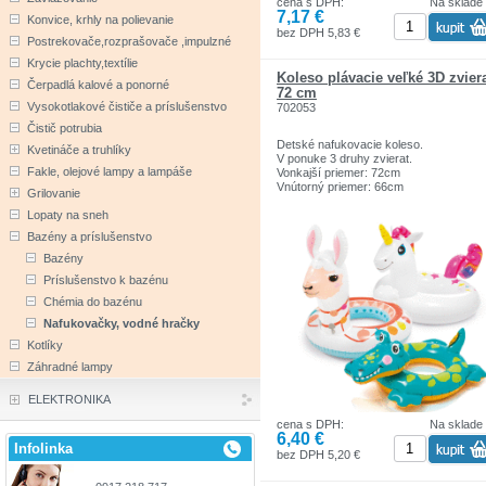
cena s DPH:
Na sklade
7,17 €
Konvice, krhly na polievanie
bez DPH 5,83 €
Postrekovače,rozprašovače ,impulzné
Krycie plachty,textílie
Koleso plávacie veľké 3D zvier
Čerpadlá kalové a ponorné
72 cm
Vysokotlakové čističe a príslušenstvo
702053
Čistič potrubia
Detské nafukovacie koleso.
Kvetináče a truhlíky
V ponuke 3 druhy zvierat.
Fakle, olejové lampy a lampáše
Vonkajší priemer: 72cm
Vnútorný priemer: 66cm
Grilovanie
Lopaty na sneh
Bazény a príslušenstvo
Bazény
Príslušenstvo k bazénu
Chémia do bazénu
Nafukovačky, vodné hračky
Kotlíky
Záhradné lampy
ELEKTRONIKA
cena s DPH:
Na sklade
6,40 €
Infolinka
bez DPH 5,20 €