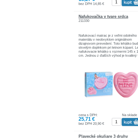
bez DPH 14,85 €
Nafukovačka v tvare srdca
211330
Nafukovací matrac je z veľmi odolného
materiálu v neobvyklom originálnom
dizajnovom prevedení. Toto lehátko bu
skvelým doplnkom pri letnom kúpaní. L
nafukovacie lehátko s rozmermi 145 x 
cm. Jednou z ďalších výhod je kvalitný 
s hrúbkou 0,28 mm.
Materiál: vinyl
Rozmery: 145 x 142 cm
Držiak na pitie
Vyrobené z kvalitného materiálu
Obsahuje záplatu pre rýchle zalepenie
cena s DPH:
Na sklade
25,71 €
bez DPH 20,90 €
Plavecké okuliare 3 druhy