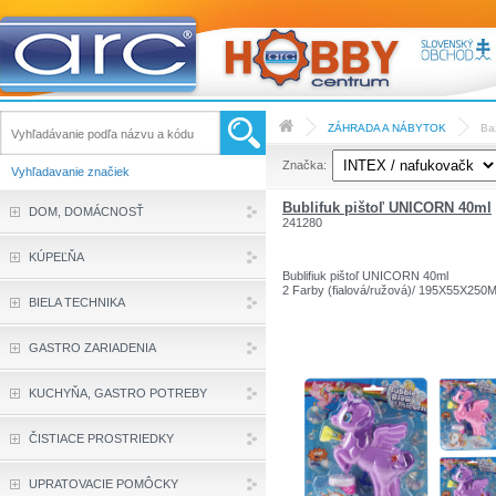
ZÁHRADA A NÁBYTOK
Ba
Značka:
Vyhľadavanie značiek
Bublifuk pištoľ UNICORN 40ml
DOM, DOMÁCNOSŤ
241280
KÚPEĽŇA
Bublifiuk pištoľ UNICORN 40ml
2 Farby (fialová/ružová)/ 195X55X250
BIELA TECHNIKA
GASTRO ZARIADENIA
KUCHYŇA, GASTRO POTREBY
ČISTIACE PROSTRIEDKY
UPRATOVACIE POMÔCKY