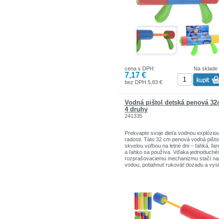
cena s DPH:
Na sklade
7,17 €
bez DPH 5,83 €
Vodná pištol detská penová 3
4 druhy
241335
Prekvapte svoje dieťa vodnou explózio
radosti. Táto 32 cm penová vodná pištoľ
skvelou voľbou na letné dni – ľahká, fa
a ľahko sa používa. Vďaka jednoduch
rozprašovaciemu mechanizmu stačí nap
vodou, potiahnuť rukoväť dozadu a vystr
- ľahké a bezpečné – ideálne pre malé d
- silný prúd – rozprašuje vodu do
vzdialenosti niekoľkých metrov,
- jednoduchá obsluha – naplňte vodou,
potiahnite a striekajte.
Dĺžka: 32 cm
Materiál: plast s penovým povlakom
Farba: červená, žltá, zelená, modrá