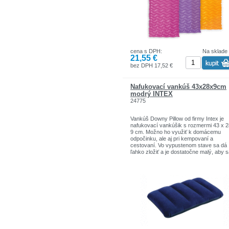
cena s DPH:
Na sklade
21,55 €
bez DPH 17,52 €
Nafukovací vankúš 43x28x9cm
modrý INTEX
24775
Vankúš Downy Pillow od firmy Intex je
nafukovací vankúšik s rozmermi 43 x 2
9 cm. Možno ho využiť k domácemu
odpočinku, ale aj pri kempovaní a
cestovaní. Vo vypustenom stave sa dá
ľahko zložiť a je dostatočne malý, aby s
schovať napríklad do vrecka.
Hlavné prednosti produktu:
malý a skladný
nafukovací
využiteľný doma aj vonku
rozmery 43 x 28 x 9 cm