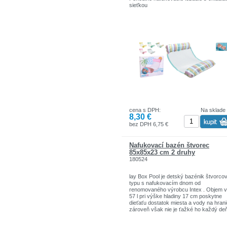
sieťkou
Ideálne na oddych v bazéne aj pri mori
Ľahké, skladné a jednoducho nafukova
Dostupné v 5 rôznych druhoch
cena s DPH:
Na sklade
8,30 €
bez DPH 6,75 €
Nafukovací bazén štvorec
85x85x23 cm 2 druhy
180524
lay Box Pool je detský bazénik štvorco
typu s nafukovacím dnom od
renomovaného výrobcu Intex . Objem 
57 l pri výške hladiny 17 cm poskytne
dieťaťu dostatok miesta a vody na hrani
zároveň však nie je ťažké ho každý de
znovu naplniť čistou teplou vodou. Výr
firmy Intex samozrejme spĺňajú všetky