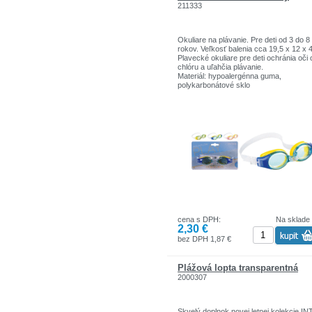
211333
Okuliare na plávanie. Pre deti od 3 do 8
rokov. Veľkosť balenia cca 19,5 x 12 x 
Plavecké okuliare pre deti ochránia oči 
chlóru a uľahčia plávanie.
Materiál: hypoalergénna guma,
polykarbonátové sklo
cena s DPH:
Na sklade
2,30 €
bez DPH 1,87 €
Plážová lopta transparentná
2000307
Skvelý doplnok novej letnej kolekcie IN