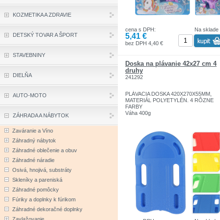
KOZMETIKA A ZDRAVIE
cena s DPH:
Na sklade
5,41 €
DETSKÝ TOVAR A ŠPORT
bez DPH 4,40 €
STAVEBNINY
Doska na plávanie 42x27 cm 4
druhy
DIELŇA
241292
PLÁVACIA DOSKA 420X270X55MM,
AUTO-MOTO
MATERIÁL POLYETYLÉN. 4 RÔZNE
FARBY
Váha 400g
ZÁHRADA A NÁBYTOK
Zaváranie a Víno
Záhradný nábytok
Záhradné oblečenie a obuv
Záhradné náradie
Osivá, hnojivá, substráty
Skleníky a pareniská
Záhradné pomôcky
Fúriky a doplnky k fúrikom
Záhradné dekoračné doplnky
Zavlažovanie