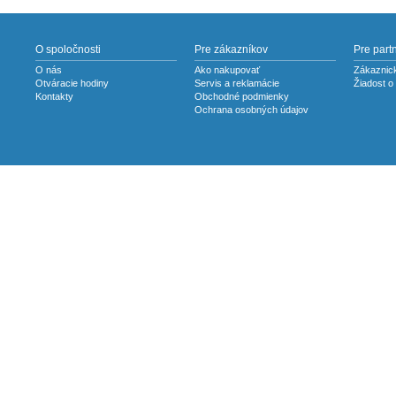
O spoločnosti
Pre zákazníkov
Pre part
O nás
Ako nakupovať
Zákaznick
Otváracie hodiny
Servis a reklamácie
Žiadost o
Kontakty
Obchodné podmienky
Ochrana osobných údajov