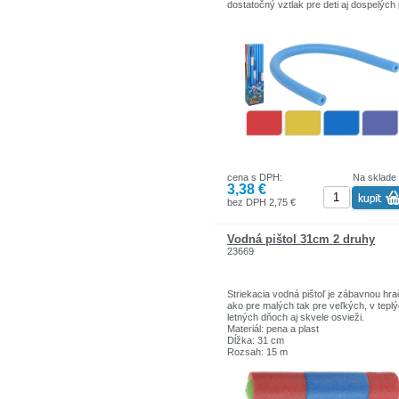
dostatočný vztlak pre deti aj dospelých 
učení sa plávať alebo pri vodných hrác
Jeho veľkosť je vhodná na rôzne vodné
aktivity. Vďaka nemu si môžete s istoto
užívať čas strávený vo vode.
cena s DPH:
Na sklade
3,38 €
bez DPH 2,75 €
Vodná pištol 31cm 2 druhy
23669
Striekacia vodná pištoľ je zábavnou hr
ako pre malých tak pre veľkých, v tepl
letných dňoch aj skvele osvieži.
Materiál: pena a plast
Dĺžka: 31 cm
Rozsah: 15 m