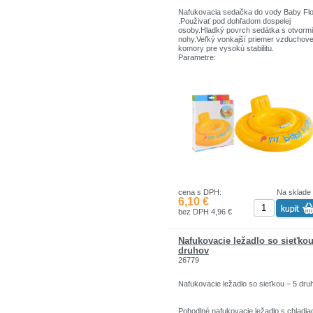
Nafukovacia sedačka do vody Baby Flo
.Použivať pod dohľadom dospelej
osoby.Hladký povrch sedátka s otvormi
nohy.Veľký vonkajší priemer vzduchove
komory pre vysokú stabilitu.
Parametre:
rozmer:70 cm
4 nafukovacie komory
farebné prevedenie žlté
pohodlné operadlo
pre deti od 6-12 mesiacov
nosnosť do 11 kg
vinyl 0,30 mm
Obsah balenia
nafukovacia sedačka
sada na opravu
cena s DPH:
Na sklade
6,10 €
bez DPH 4,96 €
Nafukovacie ležadlo so sieťkou
druhov
26779
Nafukovacie ležadlo so sieťkou – 5 dru
Pohodlné nafukovacie ležadlo s chladia