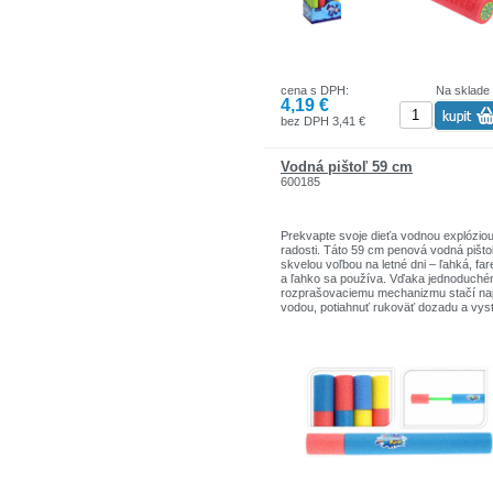
cena s DPH:
Na sklade
4,19 €
bez DPH 3,41 €
Vodná pištoľ 59 cm
600185
Prekvapte svoje dieťa vodnou explózio
radosti. Táto 59 cm penová vodná pištoľ
skvelou voľbou na letné dni – ľahká, fa
a ľahko sa používa. Vďaka jednoduch
rozprašovaciemu mechanizmu stačí nap
vodou, potiahnuť rukoväť dozadu a vystr
- ľahké a bezpečné – ideálne pre malé d
- silný prúd – rozprašuje vodu do
vzdialenosti niekoľkých metrov,
- jednoduchá obsluha – naplňte vodou,
potiahnite a striekajte.
Dĺžka: 59 cm
Materiál: plast s penovým povlakom
4 druhy