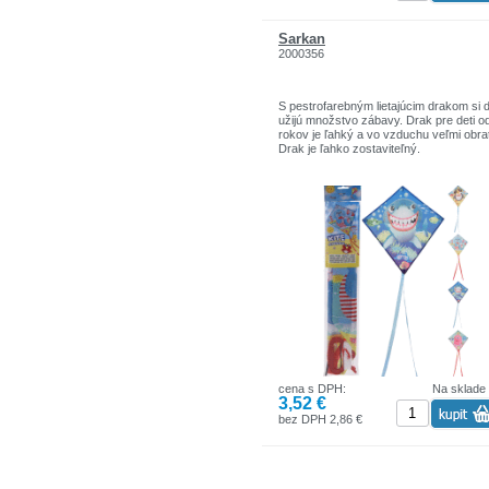
Šarkan
2000356
S pestrofarebným lietajúcim drakom si d
užijú množstvo zábavy. Drak pre deti o
rokov je ľahký a vo vzduchu veľmi obra
Drak je ľahko zostaviteľný.
cena s DPH:
Na sklade
3,52 €
bez DPH 2,86 €