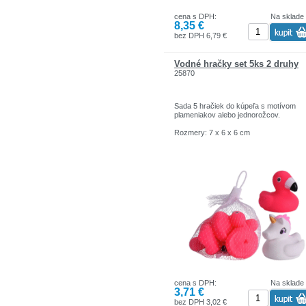
cena s DPH:
Na sklade
8,35 €
bez DPH 6,79 €
Vodné hračky set 5ks 2 druhy
25870
Sada 5 hračiek do kúpeľa s motívom
plameniakov alebo jednorožcov.
Rozmery: 7 x 6 x 6 cm
cena s DPH:
Na sklade
3,71 €
bez DPH 3,02 €