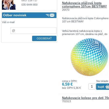
0917 218 717
Nafukovacia plážová lopta
035 6444 800
colorsphere 107cm BESTWAY
26470
Odber noviniek
Nafukovacia plážová lopta Colorsphere
107 cm BESTWAY
Váš e-mail
Veľká farebná nafukovacia lopta s
priemerom 107 cm, ideálna na pláž, do
bazéna alebo na vonkajšie hry. Ľahká,
odolná a jednoduchá na nafúknutie a
skladovanie. Poskytuje zábavu pre deti 
dospelých.
cena s DPH:
Na sklade
6,59 €
bez DPH 5,36 €
Nafukovacie koleso pre deti 7
701513