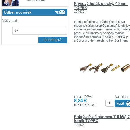
Plynový horák plochý, 40 mm
TOPEX
104639
Odber noviniek
Váš e-mail
Obklopujúci horák rýchlejšie ohrieva
medenú rúrku, pretože plameň ju ohrie
súčasne na viacerých miestach. Ideáln
prácu v dielni ako aj na spájkovanie
medeného potrubia. Značka TOPEX je
určená pre domácich kutilov.Sortiment
značiek TOPEX zahŕňa náradie a dopl
pre domácnosť a garáže. Výrobky sú
pevnej kvality.
Značka TOPEX je jednou z najznámejš
značiek ručného náradia v Poľsku.
cena s DPH:
Na sklade
8,24 €
bez DPH 6,70 €
Pokrývačská súprava 110 kW, 2
horák TOPEX
104633