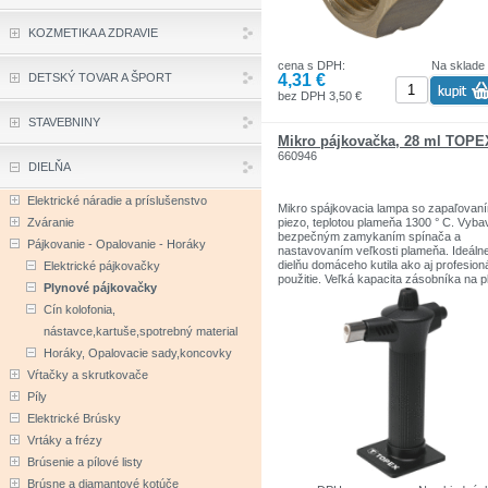
KOZMETIKA A ZDRAVIE
cena s DPH:
Na sklade
4,31 €
DETSKÝ TOVAR A ŠPORT
bez DPH 3,50 €
STAVEBNINY
Mikro pájkovačka, 28 ml TOPE
660946
DIELŇA
Elektrické náradie a príslušenstvo
Mikro spájkovacia lampa so zapaľovan
Zváranie
piezo, teplotou plameňa 1300 ° C. Vyb
bezpečným zamykaním spínača a
Pájkovanie - Opalovanie - Horáky
nastavovaním veľkosti plameňa. Ideáln
dielňu domáceho kutila ako aj profesion
Elektrické pájkovačky
použitie. Veľká kapacita zásobníka na p
Plynové pájkovačky
28 ml. Ergonomický tvar zvyšuje pohodl
práce. Značka TOPEX je určená pre
Cín kolofonia,
domácich kutilov.Sortiment značiek T
nástavce,kartuše,spotrebný material
zahŕňa náradie a doplnky pre domácno
garáže. Výrobky sú pevnej kvality.
Horáky, Opalovacie sady,koncovky
Značka TOPEX je jednou z najznámejš
Vŕtačky a skrutkovače
značiek ručného náradia v Poľsku.
Píly
Elektrické Brúsky
Vrtáky a frézy
Brúsenie a pílové listy
Brúsne a diamantové kotúče