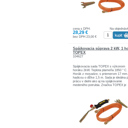
cena s DPH:
Na objednáv
28,29 €
bez DPH 23,00 €
Spájkovacia súprava 2 kW, 1 h
TOPEX
104627
Spájkovacia sada TOPEX s výkonom
horáku 2kW. Teplota plameňa 1850 ° C.
Horák z mosadze, s priemerom 17 mm.
hadicou o dĺžke 1,5 m. Sada je ideálna 
prácu v dielni ako aj na spájkovanie
medeného potrubia. Značka TOPEX je
určená pre domácich kutilov. Sortiment
značiek TOPEX zahŕňa náradie a dopl
pre domácnosť a garáže. Výrobky sú
pevnej kvality.
Značka TOPEX je jednou z najznámejš
značiek ručného náradia v Poľsku.