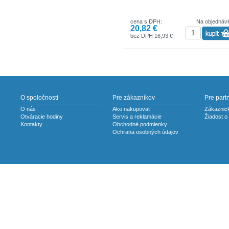
cena s DPH:
Na objednáv
20,82 €
bez DPH 16,93 €
O spoločnosti
Pre zákazníkov
Pre part
O nás
Ako nakupovať
Zákaznick
Otváracie hodiny
Servis a reklamácie
Žiadost o
Kontakty
Obchodné podmienky
Ochrana osobných údajov