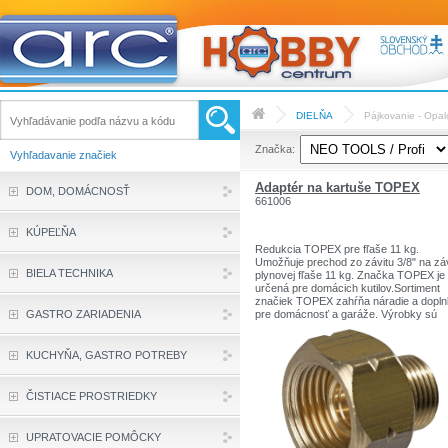
DIELŇA
Pájkovanie - Opal
Značka:
Vyhľadavanie značiek
Adaptér na kartuše TOPEX
DOM, DOMÁCNOSŤ
661006
KÚPEĽŇA
Redukcia TOPEX pre fľaše 11 kg.
Umožňuje prechod zo závitu 3/8" na záv
BIELA TECHNIKA
plynovej fľaše 11 kg. Značka TOPEX je
určená pre domácich kutilov.Sortiment
značiek TOPEX zahŕňa náradie a dopl
GASTRO ZARIADENIA
pre domácnosť a garáže. Výrobky sú
pevnej kvality.
Značka TOPEX je jednou z najznámejš
značiek ručného náradia v Poľsku.
KUCHYŇA, GASTRO POTREBY
ČISTIACE PROSTRIEDKY
UPRATOVACIE POMÔCKY