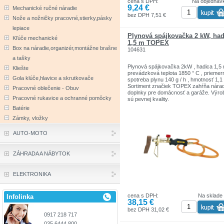
cena s DPH:
Na objednáv
9,24 €
Mechanické ručné náradie
bez DPH 7,51 €
Nože a nožničky pracovné,stierky,pásky
lepiace
Plynová spájkovačka 2 kW, had
Kľúče mechanické
1,5 m TOPEX
Box na náradie,organizér,montážne brašne
104631
a tašky
Plynová spájkovačka 2kW , hadica 1,5 
Kliešte
prevádzková teplota 1850 ° C , priemer
Gola klúče,hlavice a skrutkovače
spotreba plynu 140 g / h , hmotnosť 1,1
Sortiment značiek TOPEX zahŕňa nárad
Pracovné oblečenie - Obuv
doplnky pre domácnosť a garáže. Výro
Pracovné rukavice a ochranné pomôcky
sú pevnej kvality.
Značka TOPEX je jednou z najznámejš
Batérie
značiek ručného náradia v Poľsku.
Zámky, vložky
AUTO-MOTO
ZÁHRADA A NÁBYTOK
ELEKTRONIKA
cena s DPH:
Na sklade
Infolinka
38,15 €
bez DPH 31,02 €
0917 218 717
035 6444 800