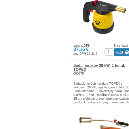
značiek ručného náradia v Poľsku.
cena s DPH:
Na sklade
37,16 €
bez DPH 30,21 €
Sada horákov 28 kW, 1 horák
TOPEX
660575
Sada plynových horákov TOPEX s
výkonom 28 kW, teplotou práce 1400 °C
Sada obsahuje 1 univerzálny horák, ha
s dĺžkou 1,5 m. Rozšírená kopija s dĺž
25 cm uľahčuje prácu horáka umožňujú
prístup k ťažko dostupným miestam. S
je ideálna pre prácu v dielni. Značka 
je určená pre domácich kutilov.Sortimen
značiek TOPEX zahŕňa náradie a dopl
pre domácnosť a garáže. Výrobky sú
pevnej kvality.
Značka TOPEX je jednou z najznámejš
značiek ručného náradia v Poľsku.