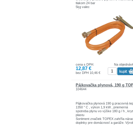
tlakom 24 bar
5kg valec
Dĺžka: 2m
Sortiment značiek TOPEX zahŕňa nárad
doplnky pre domácnosť a garáže. Výro
sú pevnej kvality.
Značka TOPEX je jednou z najznámejš
značiek ručného náradia v Poľsku.
cena s DPH:
Na objednáv
12,87 €
bez DPH 10,46 €
Pájkovačka plynová, 190 g TO
104644
Pájkovačka plynová 190 g pracovná tep
1350 ° C , výkon 1,9 kW , priemerná
spotreba plynu vo výške 180 g / h , kryt
plastu
Sortiment značiek TOPEX zahŕňa nárad
doplnky pre domácnosť a garáže. Výro
sú pevnej kvality.
Značka TOPEX je jednou z najznámejš