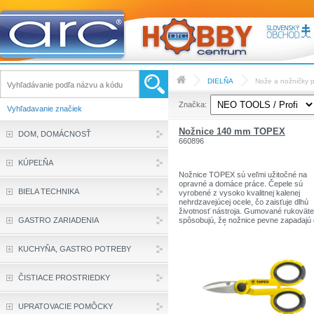
DIELŇA
Nože a nožničky p
Značka:
Vyhľadavanie značiek
Nožnice 140 mm TOPEX
DOM, DOMÁCNOSŤ
660896
KÚPEĽŇA
Nožnice TOPEX sú veľmi užitočné na
opravné a domáce práce. Čepele sú
BIELA TECHNIKA
vyrobené z vysoko kvalitnej kalenej
nehrdzavejúcej ocele, čo zaisťuje dlhú
životnosť nástroja. Gumované rukoväte
GASTRO ZARIADENIA
spôsobujú, že nožnice pevne zapadajú
ruky a nevykĺznu sa, čo zvyšuje pohodl
pri práci. Značka TOPEX je určená pre
domácich kutilov. Nožnice 140 mm,
KUCHYŇA, GASTRO POTREBY
pogumovaný protišmykový držiak,
nerezová oceľ.Sortiment značiek TOP
zahŕňa náradie a doplnky pre domácno
ČISTIACE PROSTRIEDKY
garáže. Výrobky sú pevnej kvality.
Značka TOPEX je jednou z najznámejš
značiek ručného náradia v Poľsku.
UPRATOVACIE POMÔCKY