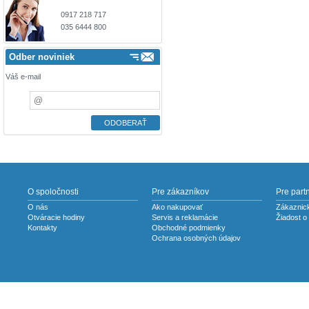
0917 218 717
035 6444 800
Odber noviniek
Váš e-mail
O spoločnosti
Pre zákazníkov
Pre part
O nás
Ako nakupovať
Zákaznick
Otváracie hodiny
Servis a reklamácie
Žiadost o
Kontakty
Obchodné podmienky
Ochrana osobných údajov