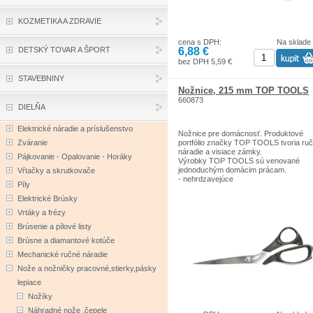
KOZMETIKA A ZDRAVIE
cena s DPH:
Na sklade
6,88 €
DETSKÝ TOVAR A ŠPORT
bez DPH 5,59 €
STAVEBNINY
Nožnice, 215 mm TOP TOOLS
660873
DIELŇA
Elektrické náradie a príslušenstvo
Nožnice pre domácnosť. Produktové
Zváranie
portfólio značky TOP TOOLS tvoria ru
náradie a visiace zámky.
Pájkovanie - Opalovanie - Horáky
Výrobky TOP TOOLS sú venované
jednoduchým domácim prácam.
Vŕtačky a skrutkovače
- nehrdzavejúce
Píly
- Veľkosť: 215 mm
Elektrické Brúsky
Vrtáky a frézy
Brúsenie a pílové listy
Brúsne a diamantové kotúče
Mechanické ručné náradie
Nože a nožničky pracovné,stierky,pásky
lepiace
Nožíky
Náhradné nože ,čepele