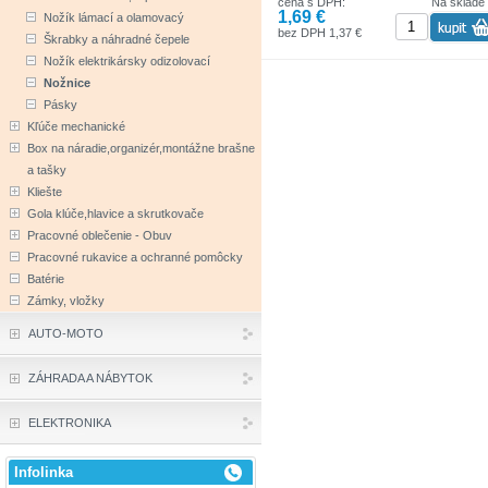
cena s DPH:
Na sklade
1,69 €
Nožík lámací a olamovacý
bez DPH 1,37 €
Škrabky a náhradné čepele
Nožík elektrikársky odizolovací
Nožnice
Pásky
Kľúče mechanické
Box na náradie,organizér,montážne brašne
a tašky
Kliešte
Gola klúče,hlavice a skrutkovače
Pracovné oblečenie - Obuv
Pracovné rukavice a ochranné pomôcky
Batérie
Zámky, vložky
AUTO-MOTO
ZÁHRADA A NÁBYTOK
ELEKTRONIKA
Infolinka