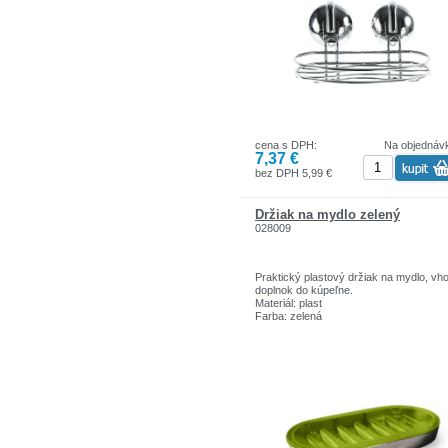
Rozmery produktu v balení:16,5 cm x 1
cm x 11,5 cm
Celková hmotnosť:0,219 kg
cena s DPH:
Na objednáv
7,37 €
bez DPH 5,99 €
Držiak na mydlo zelený
028009
Praktický plastový držiak na mydlo, vh
doplnok do kúpeľne.
Materiál: plast
Farba: zelená