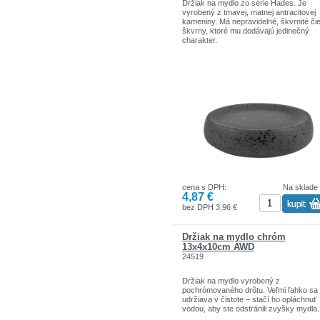
Držiak na mydlo zo série Hades. Je
vyrobený z tmavej, matnej antracitovej
kameniny. Má nepravidelné, škvrnité či
škvrny, ktoré mu dodávajú jedinečný
charakter.
cena s DPH:
Na sklade
4,87 €
bez DPH 3,96 €
Držiak na mydlo chróm
13x4x10cm AWD
24519
Držiak na mydlo vyrobený z
pochrómovaného drôtu. Veľmi ľahko sa
udržiava v čistote – stačí ho opláchnuť
vodou, aby ste odstránili zvyšky mydla.