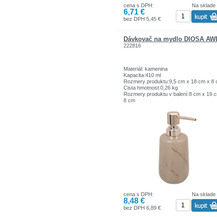
cena s DPH:
Na sklade
6,71 €
bez DPH 5,45 €
Dávkovač na mydlo DIOSA AW
222816
Materiál: kamenina
Kapacita:410 ml
Rozmery produktu:9,5 cm x 18 cm x 8
Cista hmotnost:0,26 kg
Rozmery produktu v balení:8 cm x 19 
8 cm
Celková hmotnosť:0,28 kg
cena s DPH:
Na sklade
8,48 €
bez DPH 6,89 €