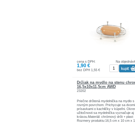
cena s DPH:
Na objednáv
1,90 €
bez DPH 1,55 €
Držiak na mydlo na stenu chr
16,5x10x11,5cm AWD
23202
Priečne drôtená mydelnička na mydlo s
rovným povrchom. Prichycuje sa dvomi
prísavkami o kachličky v kúpeľni. Okr
užitočnosti sa mydelnička vyznačuje aj
krásou.Materiál: chrómový drôt + plast
Rozmery produktu:16,5 cm x 10 cm x 1
cm
Cista hmotnost:0,188 kg
Typ balenia produktu: štítok + vešiak