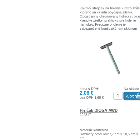
Kovový strojček na holenie v retro štýle
ktorého sa vkladá obyčajná žiletka.
Obojstranný chrómovaný holiaci strojč
klasické žiletky, praktický pre holenie
namokro. Precízne oholenie je
zabezpečené konštrukčným sklonom
nekrytého ostria. Dizajn kovového stro
umôžňuje jednoduché rozoberanie a
čistenie. Hlavica sa jednoducho odskru
od rúčky.
Vlastnosti:
- holiaci strojček na klasické žiletky
- dizajn kovového strojčeka
- strojček na holenie v retro štýle
- obojstranný
cena s DPH:
Na sklade
2,08 €
bez DPH 1,69 €
Hrnček DIOSA AWD
222817
Materiál: kamenina
Rozmery produktu:7,7 cm x 10,5 cm x 
cm