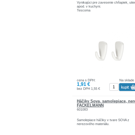
Vynikajúci pre zavesenie chňapiek, utie
apod. v kuchyni.
Tescoma
cena s DPH:
Na sklade
1,91 €
bez DPH 1,55 €
Háčiky Sova, samolepiace, ner
FACKELMANN
601083
Samolepiace háčiky v tvare SOVA z
nerezového materiálu.