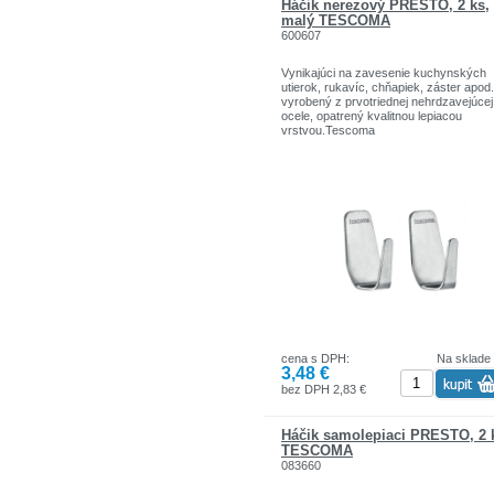
Háčik nerezový PRESTO, 2 ks,
malý TESCOMA
600607
Vynikajúci na zavesenie kuchynských
utierok, rukavíc, chňapiek, záster apod.
vyrobený z prvotriednej nehrdzavejúcej
ocele, opatrený kvalitnou lepiacou
vrstvou.Tescoma
cena s DPH:
Na sklade
3,48 €
bez DPH 2,83 €
Háčik samolepiaci PRESTO, 2 
TESCOMA
083660