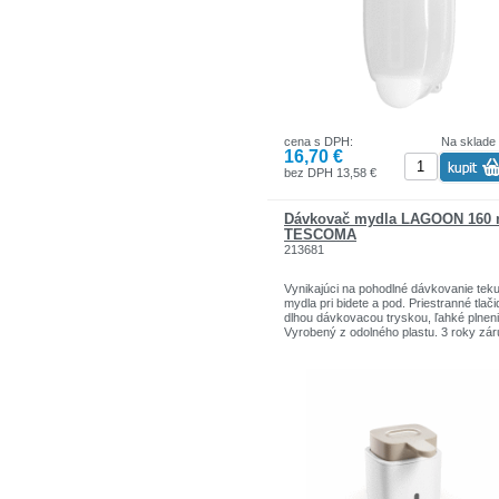
cena s DPH:
Na sklade
16,70 €
bez DPH 13,58 €
Dávkovač mydla LAGOON 160 
TESCOMA
213681
Vynikajúci na pohodlné dávkovanie tek
mydla pri bidete a pod. Priestranné tlači
dlhou dávkovacou tryskou, ľahké plneni
Vyrobený z odolného plastu. 3 roky zár