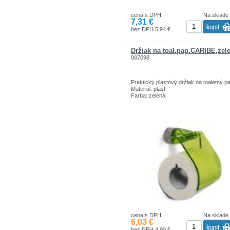
cena s DPH:
Na sklade
7,31 €
bez DPH 5,94 €
Držiak na toal.pap.CARIBE,zel
087098
Praktický plastový držiak na toaletný pa
Materiál: plast
Farba: zelená
cena s DPH:
Na sklade
6,03 €
bez DPH 4,90 €