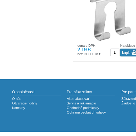
cena s DPH:
Na sklade
2,19 €
bez DPH 1,78 €
O spoločnosti
Pre zákazníkov
Pre part
O nás
Ako nakupovať
Zákaznick
Otváracie hodiny
Servis a reklamácie
Žiadost o
Kontakty
Obchodné podmienky
Ochrana osobných údajov