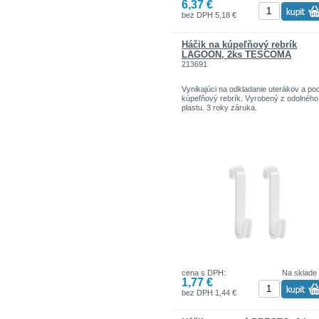
6,37 €
bez DPH 5,18 €
Háčik na kúpeľňový rebrík
LAGOON, 2ks TESCOMA
213691
Vynikajúci na odkladanie uterákov a po
kúpeľňový rebrík. Vyrobený z odolného
plastu. 3 roky záruka.
cena s DPH:
Na sklade
1,77 €
bez DPH 1,44 €