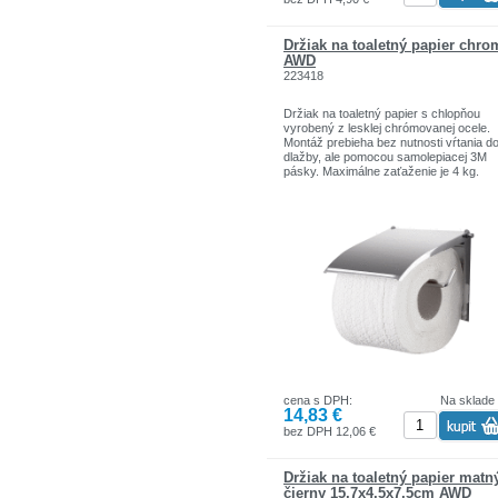
Držiak na toaletný papier chro
AWD
223418
Držiak na toaletný papier s chlopňou
vyrobený z lesklej chrómovanej ocele.
Montáž prebieha bez nutnosti vŕtania d
dlažby, ale pomocou samolepiacej 3M
pásky. Maximálne zaťaženie je 4 kg.
Materiál: chrómová oceľ
Rozmery produktu:13,5 cm x 12,5 cm x
cm
cena s DPH:
Na sklade
14,83 €
bez DPH 12,06 €
Držiak na toaletný papier matn
čierny 15,7x4,5x7,5cm AWD