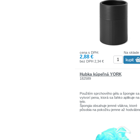
vytvára súvislé usporiadanie. Hrnček je
ideálny na uloženie zubných kefiek, zub
pasty alebo iných kúpeľňových doplnko
pričom kombinuje funkčnosť s estetikou
Materiál: kamenina
Kapacita:300 ml
cena s DPH:
Na sklade
2,88 €
bez DPH 2,34 €
Hubka kúpeľná YORK
182589
Použitím sprchového gélu a špongie sa
vytvorí pena, ktorá sa ľahko aplikuje na
telo.
Špongia obsahuje jemné vlákna, ktoré
pôsobia na pokožku jemne až hodvábn
Zloženie: 100% PE
Dostupné farby: modrá, oranžová, žltá,
zelená
Rozmery produktu v balení [cm]: 18 x 2
7