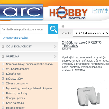
Značka:
Vyhľadavanie značiek
2-háčik nerezový PRESTO
TESCOMA
DOM, DOMÁCNOSŤ
600609
KÚPEĽŇA
Vynikajúci na zavesenie kuchynských
utierok, rukavíc, chňapiek, záster apod.
vyrobený z prvotriednej nehrdzavejúcej
Sprchové hlavy, hadice a príslušenstvo
ocele, opatrený kvalitnou lepiacou
WC Sedátka/dosky
vrstvou.TESCOMA
Kúpeľňa, wc
Držiaky,háčiky
Závesy do sprchy
Mydelničky, púzdra, poháre do kúpelne
Rohože, podložky
Špongie, pemzy
Koše na prádlo
Holiace potreby