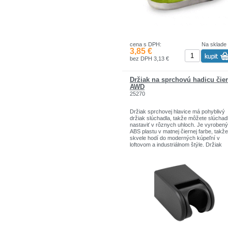
cena s DPH:
Na sklade
3,85 €
bez DPH 3,13 €
Držiak na sprchovú hadicu čie
AWD
25270
Držiak sprchovej hlavice má pohyblivý
držiak slúchadla, takže môžete slúchad
nastaviť v rôznych uhloch. Je vyrobený
ABS plastu v matnej čiernej farbe, takž
skvele hodí do moderných kúpeľní v
loftovom a industriálnom štýle. Držiak
sprchovej hlavice sa montuje na stenu
pomocou skrutiek a hmoždiniek, ktoré 
súčasťou súpravy. Montážne diely sú
neviditeľné, skryté pod puzdrom držiak
takže na stene vyzerá veľmi elegantne 
esteticky.
Materiál: ABS
Rozmery produktu:4,50 cm x 3,80 cm x
6,40 cm