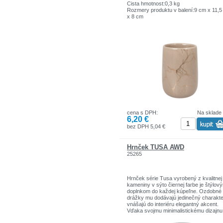
Cista hmotnost:0,3 kg
Rozmery produktu v balení:9 cm x 11,
x 8 cm
Celková hmotnosť:0,32 kg
cena s DPH:
Na sklade
6,20 €
bez DPH 5,04 €
Hrnček TUSA AWD
25265
Hrnček série Tusa vyrobený z kvalitnej
kameniny v sýto čiernej farbe je štýlov
doplnkom do každej kúpeľne. Ozdobné
drážky mu dodávajú jedinečný charakte
vnášajú do interiéru elegantný akcent.
Vďaka svojmu minimalistickému dizajnu
perfektne hodí k ostatnému zariadeniu 