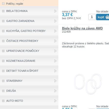
Poličky, regále
BIELA TECHNIKA
cena s DPH:
Na sklade
3,37 €
bez DPH 2,74 €
GASTRO ZARIADENIA
Biele krúžky na záves AWD
KUCHYŇA, GASTRO POTREBY
211409
ČISTIACE PROSTRIEDKY
Záclonové prstene z bieleho plastu. Sa
obsahuje 12 kusov.
UPRATOVACIE POMÔCKY
KOZMETIKA A ZDRAVIE
DETSKÝ TOVAR A ŠPORT
STAVEBNINY
DIELŇA
AUTO-MOTO
cena s DPH:
Na sklade