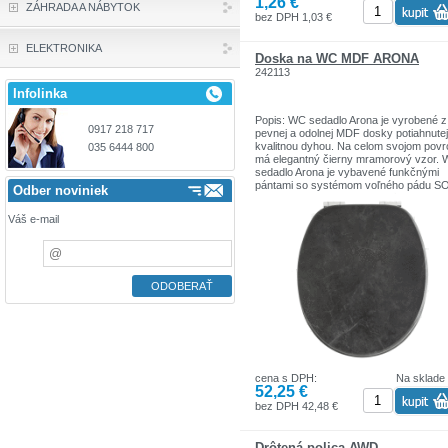
1,26 €
ZÁHRADA A NÁBYTOK
bez DPH 1,03 €
ELEKTRONIKA
Doska na WC MDF ARONA
242113
Infolinka
Popis: WC sedadlo Arona je vyrobené z
0917 218 717
pevnej a odolnej MDF dosky potiahnutej
kvalitnou dyhou. Na celom svojom pov
035 6444 800
má elegantný čierny mramorový vzor.
sedadlo Arona je vybavené funkčnými
pántami so systémom voľného pádu S
Odber noviniek
CLOSE. Univerzálne WC sedadlo, ktoré
hodí na väčšinu klasických WC mís. Je
Váš e-mail
dispozícii s inštalačnou súpravou.
Univerzálne WC sedadlo je možné použ
vybranými modelmi WC misy od Cesani
Koło, Roca (zoznam nižšie). Cerstanit:
Moduo cleanOn závesná misa, Arteco 
cleanOn závesná misa, Cersania simp
závesná misa, Delfi závesná misa, Mo
kompaktné WC, Arteco kompaktné WC,
Cersania simpleOn kompaktné WC Kru
WC misa Rekord, Roca Idol záchodová
misa: záchodová misa Victoria, záchod
misa Madalena, záchodová misa Victori
cena s DPH:
Na sklade
Pred zakúpením odporúčame skontrolo
52,25 €
rozmery vašej záchodovej misy a poro
ich s rozmermi záchodovej dosky. Ak m
bez DPH 42,48 €
nejaké pochybnosti, kontaktujte nás.
Drôtená polica AWD