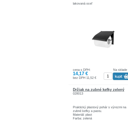
lakovaná oceľ
cena s DPH:
Na sklade
14,17 €
bez DPH 11,52 €
Držiak na zubné kefky zelený
028013
Praktický plastový pohár s výrezmi na
zubné kefky a pastu.
Materiál: plast
Farba: zelená