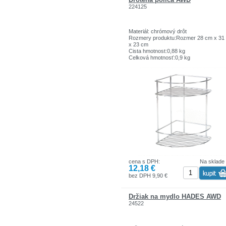
224125
Materiál: chrómový drôt
Rozmery produktu:Rozmer 28 cm x 31
x 23 cm
Cista hmotnost:0,88 kg
Celková hmotnosť:0,9 kg
cena s DPH:
Na sklade
12,18 €
bez DPH 9,90 €
Držiak na mydlo HADES AWD
24522