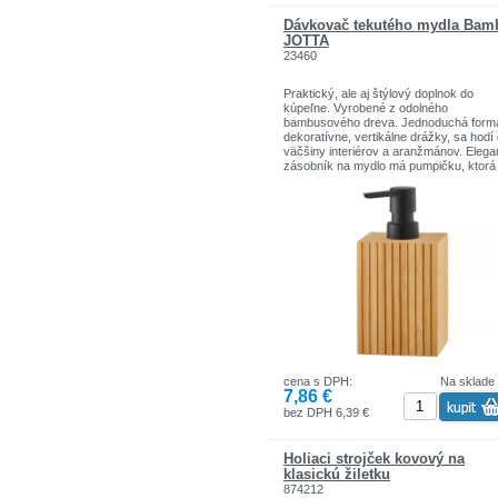
Dávkovač tekutého mydla Bam
JOTTA
23460
Praktický, ale aj štýlový doplnok do
kúpeľne. Vyrobené z odolného
bambusového dreva. Jednoduchá form
dekoratívne, vertikálne drážky, sa hodí
väčšiny interiérov a aranžmánov. Elega
zásobník na mydlo má pumpičku, ktorá
ľahko dávkuje správne množstvo mydla
tiež ideálny pre antibakteriálny gél alebo
telové mlieko.
- Vyrobené z bambusového dreva
- Má pumpičku
- Jednoduchý tvar a elegantná farba
cena s DPH:
Na sklade
7,86 €
bez DPH 6,39 €
Holiaci strojček kovový na
klasickú žiletku
874212