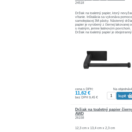
24518
Držiak na toaletný papier, ktorý nevyža
vŕtanie. Inštalácia sa vykonáva pomoc
samolepiacej 3M pásky. Nástenný drži
papier je vyrobený z čiernej lakovanej o
s matným, jemne liatinovým povrchom.
Držiak na toaletný papier je obojstranný
Maximálne zaťaženie je 4 kg.
cena s DPH:
Na objednáv
11,62 €
bez DPH 9,45 €
Držiak na toaletný papier čiern
AWD
26158
12,3 cm x 13,4 cm x 2,3 cm