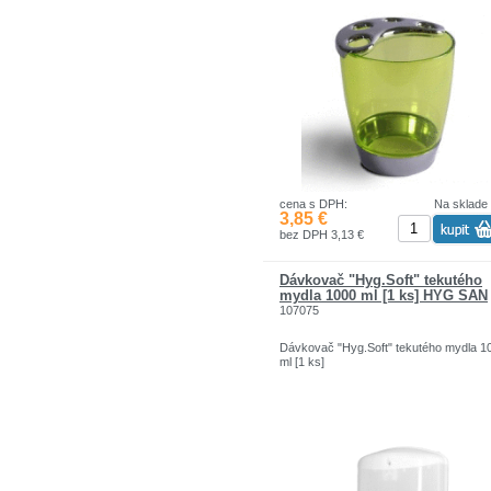
cena s DPH:
Na sklade
3,85 €
bez DPH 3,13 €
Dávkovač "Hyg.Soft" tekutého
mydla 1000 ml [1 ks] HYG SAN
107075
Dávkovač "Hyg.Soft" tekutého mydla 1
ml [1 ks]