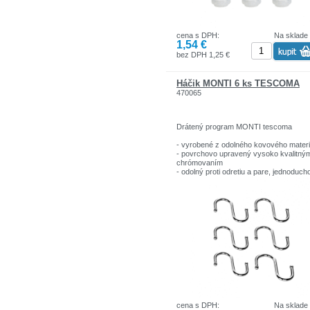
cena s DPH:
Na sklade
1,54 €
bez DPH 1,25 €
Háčik MONTI 6 ks TESCOMA
470065
Drátený program MONTI tescoma
- vyrobené z odolného kovového materi
- povrchovo upravený vysoko kvalitný
chrómovaním
- odolný proti odretiu a pare, jednoduch
čistí
- bohatý výber doplnkov a príslušenstv
- vhodný do každej ( novej i staršej )
kuchyne
cena s DPH:
Na sklade