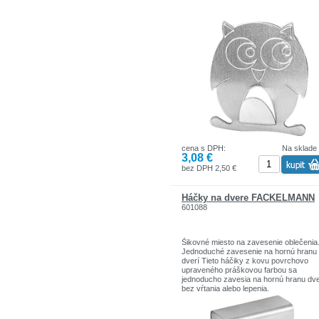
cena s DPH:
Na sklade
3,08 €
bez DPH 2,50 €
Háčky na dvere FACKELMANN
601088
Šikovné miesto na zavesenie oblečenia
Jednoduché zavesenie na hornú hranu
dverí Tieto háčiky z kovu povrchovo
upraveného práškovou farbou sa
jednoducho zavesia na hornú hranu dve
bez vŕtania alebo lepenia.