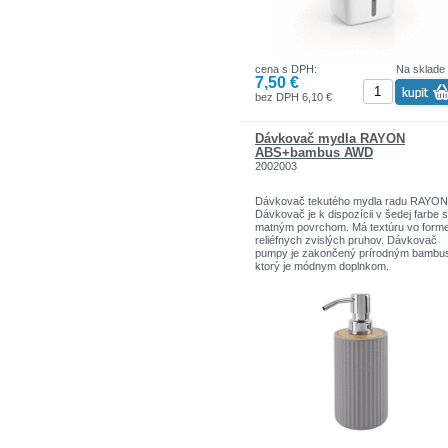
cena s DPH:
Na sklade
7,50 €
bez DPH 6,10 €
Dávkovač mydla RAYON
ABS+bambus AWD
2002003
Dávkovač tekutého mydla radu RAYON
Dávkovač je k dispozícii v šedej farbe s
matným povrchom. Má textúru vo form
reliéfnych zvislých pruhov. Dávkovač
pumpy je zakončený prírodným bambu
ktorý je módnym doplnkom.
Rozmery: 16,5 cm x 9 cm x 7 cm