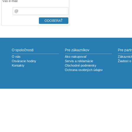
Váš e-mail
O spoločnosti
Pre zákazníkov
Pre part
O nás
Ako nakupovať
Zákaznick
Otváracie hodiny
Servis a reklamácie
Žiadost o
Kontakty
Obchodné podmienky
Ochrana osobných údajov