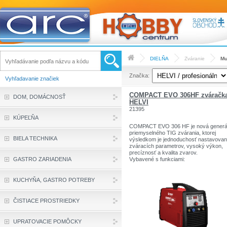
DIELŇA
Zváranie
Mu
Značka:
Vyhľadavanie značiek
COMPACT EVO 306HF zváračk
DOM, DOMÁCNOSŤ
HELVI
21395
KÚPEĽŇA
COMPACT EVO 306 HF je nová generá
priemyselného TIG zvárania, ktorej
BIELA TECHNIKA
výsledkom je jednoduchosť nastavovan
zváracích parametrov, vysoký výkon,
precíznosť a kvalita zvarov.
GASTRO ZARIADENIA
Vybavené s funkciami:
- jednoduché nastavovanie jedným
gombíkom, prostredníctvom CLIK-
KUCHYŇA, GASTRO POTREBY
CLAKového systému
- TIG PULSE: frekfencia pulzácie prúdu
ČISTIACE PROSTRIEDKY
- Hot Start, Arc Force, Anti Stick
UPRATOVACIE POMÔCKY
- 2-takt, 4-takt