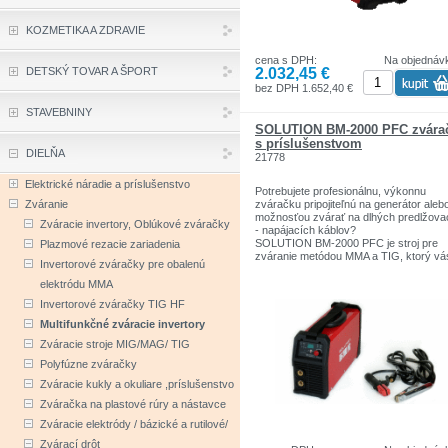
- zabudované zváracie programy
KOZMETIKA A ZDRAVIE
- funkcia bodobého zvárania, stehovani
cena s DPH:
Na objednáv
2.032,45 €
DETSKÝ TOVAR A ŠPORT
- nastavenie nábehu, dobehu prúdu
bez DPH 1.652,40 €
- nastavenie predfuku, dofuku plynu
STAVEBNINY
- nastavenie prúdu a doba horúceho šta
SOLUTION BM-2000 PFC zvára
s príslušenstvom
Možnosť zvárania metódou TIG a MMA
DIELŇA
21778
rôzne druhy ocele, nerezu, mede.
Použitie: profesionálne využitie vo výro
Elektrické náradie a príslušenstvo
Potrebujete profesionálnu, výkonnu
údržbe, na montážach ale aj v domácic
Zváranie
zváračku pripojiteľnú na generátor aleb
dielniach. Majú širokú škálu využitia.
možnosťou zvárať na dlhých predlžova
Popis predného panelu:
Zváracie invertory, Oblúkové zváračky
- napájacích káblov?
Tlačidlo na diaľkové ovládanie
SOLUTION BM-2000 PFC je stroj pre
Ovládanie voltov a napätia
Plazmové rezacie zariadenia
zváranie metódou MMA a TIG, ktorý vá
Prepínač metódy TIG a Elektróda
Invertorové zváračky pre obalenú
prekvapí svojou spoľahlivosťou a výko
Tlačidlo dvojtakt a štvortakt
Je vybavený funkciou PFC - kompenzá
Zapnutie/Vypnutie VRD a HF
elektródu MMA
účinku, ktorá umožňuje pri napájaní 1x
Displej
Invertorové zváračky TIG HF
zvárať na plný výkon. Stroj si dokáže
Led kontrolka VRD
korigovať pokles napätia v sieti či už v
Potenciometer na ovládanie funkcií
Multifunkčné zváracie invertory
dôsledku predlžovacích káblov alebo
Zváracie stroje MIG/MAG/ TIG
veľkým nárazovým odberom. Stroj je
V cene:
schopný zvárať aj elektródami pr. 5,0 
Polyfúzne zváračky
pri domácich 16A ističoch!!! Bezproblé
+ sada káblov MMA 3+3 metre
Zváracie kukly a okuliare ,príslušenstvo
zváranie aj na 200m predlžovacom kábl
+ zvárací horák TIG 4 metrový
Zváračka na plastové rúry a nástavce
Môžete si vy nastaviť na digitálnom disp
Zváracie elektródy / bázické a rutilové/
+ predpríprava na vodné chladenie
HOT START - jednoduché zapálenie ob
Zvárací drôt