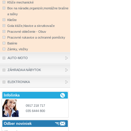
Kľúče mechanické
Box na náradie,organizér,montážne brašne
a tašky
Kliešte
Gola klúče,hlavice a skrutkovače
Pracovné oblečenie - Obuv
Pracovné rukavice a ochranné pomôcky
Batérie
Zámky, vložky
AUTO-MOTO
ZÁHRADA A NÁBYTOK
ELEKTRONIKA
Infolinka
0917 218 717
035 6444 800
Odber noviniek