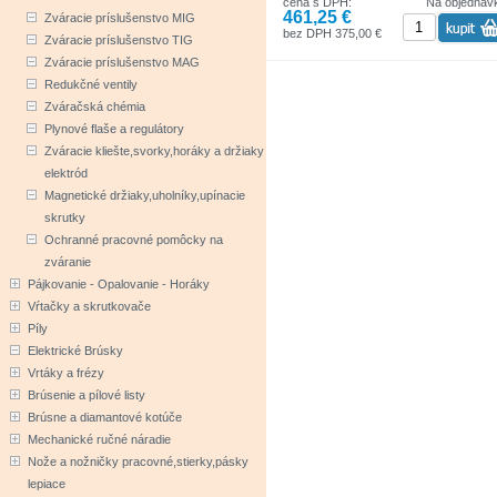
cena s DPH:
Na objednáv
461,25 €
Zváracie príslušenstvo MIG
ARC FORCE - optimalizuje stabilné hor
oblúka
bez DPH 375,00 €
Zváracie príslušenstvo TIG
Stroj má zabudovanú funkciu VRD čo
Zváracie príslušenstvo MAG
automaticky znižuje napätie na prázdno
Redukčné ventily
bezpečnú hodnotu po dobu, kedy obslu
nezvára. Zvárací stroj je vybavený fun
Zváračská chémia
TIG - LIFT ARC
Plynové flaše a regulátory
BONUS NAVYŠE:
Zváracie kliešte,svorky,horáky a držiaky
elektród
3 metrový kábel s držiakom elektród 20
konektor 35-50
Magnetické držiaky,uholníky,upínacie
3 metrový kábel s uzemňovacou svork
skrutky
300A, konektor 35-50
Ochranné pracovné pomôcky na
zváranie
Pájkovanie - Opalovanie - Horáky
Vŕtačky a skrutkovače
Píly
Elektrické Brúsky
Vrtáky a frézy
Brúsenie a pílové listy
Brúsne a diamantové kotúče
Mechanické ručné náradie
Nože a nožničky pracovné,stierky,pásky
lepiace