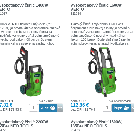
ysokotlakový čistič 1400W
Vysokotlakový čistič 1600W
ERTO
VERTO
11897
211898
00W VERTO tlakové umývacie (ref.
Tlakový čistič s výkonom 1 600 W s
G401) je pevná látka a spoľahlivé tlakové
čerpadlom z hliníkovej zliatiny je pevné a
ývacie s hliníkovej zliatiny čerpadla.
spoľahlivé zariadenie. Umožňuje umývať aj
ožňuje vám umývať aj veľmi znečistené
veľmi znečistené povrchy maximálnym
vrchy pod tlakom 80 barov. Systém
tlakom 130 barov. Bude slúžiť na čistenie
tomatického zastavenia zastaví chod
automobilov, terás a fasád. Podložka sa
tora v prípade, že dôjde k vode. Medzi
vyznačuje dobrou mechanickou pevnosťou
plnky práčky patria: pištoľová rukoväť s
ktorá zaisťuje bezporuchovú prevádzku
sadou, tlaková hadica, nádoba na čistiaci
zariadenia. Systém automatického
ostriedok. Kolieska a pohodlná rukoväť
zastavenia, synchronizovaný s tlačidlom
ožňujú pohodlný transport práčky. Zhoda
spúšte kopije, zastaví činnosť motora v
európskymi bezpečnostnými normami je
prípade poruchy prívodu vody. Podložka m
bezpečená certifikátom CE.
rukoväte na uloženie pištoľovej rukoväti,
dýzy a vysokotlakovej hadice.
Vysokotlaková hadica a napájací kábel sú
dlhé 5 metrov.
ena s DPH:
Na sklade
cena s DPH:
Na objednávku
7,82 €
112,86 €
ez DPH 79,53 €
bez DPH 91,76 €
ysokotlakový čistič 2200W,
Vysokotlakový čistiť 1600W,
65Bar NEO TOOLS
135Bar NEO TOOLS
5477
25476