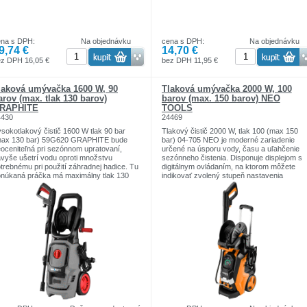
ena s DPH:
Na objednávku
cena s DPH:
Na objednávku
9,74 €
14,70 €
ez DPH 16,05 €
bez DPH 11,95 €
laková umývačka 1600 W, 90
Tlaková umývačka 2000 W, 100
arov (max. tlak 130 barov)
barov (max. 150 barov) NEO
RAPHITE
TOOLS
4430
24469
sokotlakový čistič 1600 W tlak 90 bar
Tlakový čistič 2000 W, tlak 100 (max 150
max 130 bar) 59G620 GRAPHITE bude
bar) 04-705 NEO je moderné zariadenie
oceniteľná pri sezónnom upratovaní,
určené na úsporu vody, času a uľahčenie
vyše ušetrí vodu oproti množstvu
sezónneho čistenia. Disponuje displejom s
trebnému pri použití záhradnej hadice. Tu
digitálnym ovládaním, na ktorom môžete
núkaná práčka má maximálny tlak 130
indikovať zvolený stupeň nastavenia
rov a podporuje prietok 6 litrov vody za
výkonu. Môžete si vybrať medzi manuálny
nútu. Vďaka ergonomickej pištoľovej
alebo automatickým ovládaním. Práčka
koväti a 5 metrovej vysokotlakovej hadici
dosahuje maximálny tlak 150 barov a
 jej použitie mimoriadne jednoduché a
podporuje prietok 6 litrov vody za minútu –
íjemné. Zariadenie je vybavené hliníkovou
pri zachovaní jej konštantnej teploty 40 °C.
mpou a sadou príslušenstva vr. držiak
Ergonomická rukoväť pištole a 5-metrová
íslušenstva alebo kolík na čistenie trysky.
vysokotlaková hadica umožňujú pohodlné
ľkou výhodou práčky je aj praktický
používanie. Model bol obohatený o
dicový bubon a veľké kolesá pre ľahký
praktický bubon, ktorý umožňuje pohodlné
esun. Vlastnosti produktu: pre použitie v
odvíjanie a navíjanie hadice. Veľké kolesá
hrade, na príjazdovej ceste alebo na
uľahčujú prepravu práčky a pohyb s ňou
rase, systém automatického zastavenia,
počas práce. Zariadenie je vybavené aj
iníkové čerpadlo, navijak vysokotlakovej
hliníkovou pumpou a sadou príslušenstva
dice, veľké kolesá, ľahko sa prepravujú.
vr. nádrž na čistiaci prostriedok, vodný filter