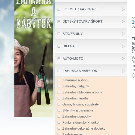
KOZMETIKA A ZDRAVIE
c
1
DETSKÝ TOVAR A ŠPORT
b
STAVEBNINY
T
b
DIELŇA
G
2
Vy
AUTO-MOTO
(
ne
na
ZÁHRADA A NÁBYTOK
po
po
Zaváranie a Víno
ba
mi
Záhradný nábytok
ru
Záhradné oblečenie a obuv
je
pr
Záhradné náradie
pu
Osivá, hnojivá, substráty
pr
Ve
Skleníky a pareniská
ha
Záhradné pomôcky
pr
zá
Fúriky a doplnky k fúrikom
te
hl
Záhradné dekoračné doplnky
ha
Zavlažovanie