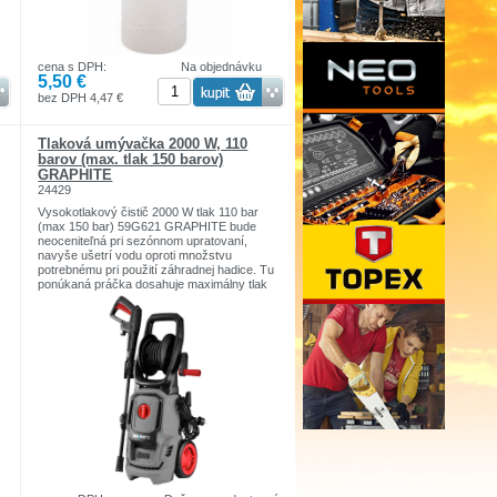
cena s DPH:
Na objednávku
5,50 €
bez DPH 4,47 €
Tlaková umývačka 2000 W, 110
barov (max. tlak 150 barov)
GRAPHITE
24429
Vysokotlakový čistič 2000 W tlak 110 bar
(max 150 bar) 59G621 GRAPHITE bude
neoceniteľná pri sezónnom upratovaní,
navyše ušetrí vodu oproti množstvu
potrebnému pri použití záhradnej hadice. Tu
ponúkaná práčka dosahuje maximálny tlak
m
150 barov a podporuje prietok 6,5 litra vody
za minútu. Vďaka ergonomickej pištoľovej
rukoväti a 5 metrovej vysokotlakovej hadici
je jej použitie mimoriadne jednoduché a
príjemné. Zariadenie je vybavené hliníkovou
pumpou a sadou príslušenstva vr. nádrž na
čistiaci prostriedok, držiak príslušenstva,
kefa alebo čap na čistenie trysky.
Turbodúchadlo je zase efektívnym
doplnkom, ktorý vám umožní skrátiť čas
potrebný na čistenie. Spája v sebe silu
úzkeho prúdu s presným pokrytím plochy,
takže je možné jedným ťahom vyčistiť aj
väčšiu plochu. Vlastnosti produktu: pre