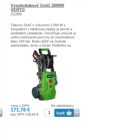
Vysokotlakový čistič 2000W
VERTO
211899
Tlakový čistič s výkonom 2 000 W s
čerpadlom z hliníkovej zliatiny je pevné a
spoľahlivé zariadenie. Umožňuje umývať aj
veľmi znečistené povrchy pri maximálnom
tlaku 160 bar. Bude slúžiť na čistenie
automobilov, terás a fasád. Podložka sa
,
vyznačuje dobrou mechanickou pevnosťou,
ktorá zaisťuje bezporuchovú prevádzku
zariadenia. Systém automatického
zastavenia synchronizovaný s tlačidlom
spúšte kopije zastaví činnosť motora v
á
prípade poruchy prívodu vody. Podložka má
držiaky na uloženie pištoľovej rukoväte a
násadca, ako aj bubon na uloženie
vysokotlakovej hadice. Vysokotlaková
hadica a napájací kábel sú dlhé 5 metrov.
Charakteristiky:
menovitý výkon 2 000 W
max. tlak privádzanej vody 12 bar
cena s DPH:
Na objednávku
prevádzkový tlak 110 bar
171,76 €
max. tlak 160 bar
5 m vysokotlaková hadica
bez DPH 139,64 €
5 m napájací kábel
systém automatického zastavenia
čerpadlo vyrobené z hliníka
skladovací bubon vysokotlakovej hadice
držiak na uloženie pištoľovej rukoväte a
dýzy