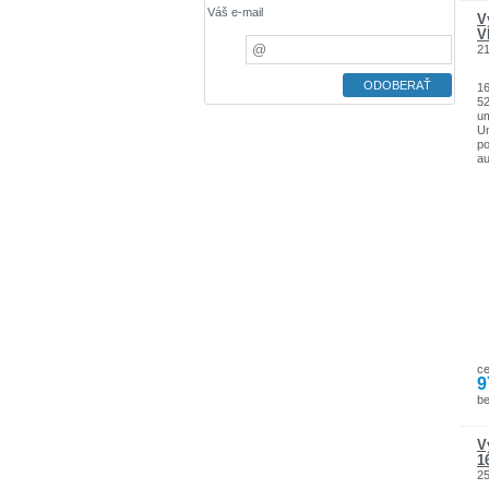
Váš e-mail
V
V
2
16
52
um
Um
po
au
mo
do
ná
pr
um
s 
za
c
9
b
V
1
2