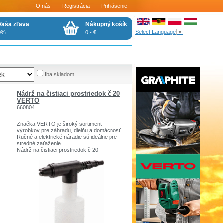
O nás
Registrácia
Prihlásenie
Vaša zľava
Nákupný košík
Select Language
▼
0%
0,- €
Iba skladom
Nádrž na čistiaci prostriedok č 20
VERTO
660804
Značka VERTO je široký sortiment
výrobkov pre záhradu, dielňu a domácnosť.
Ručné a elektrické náradie sú ideálne pre
stredné zaťaženie.
Nádrž na čistiaci prostriedok č 20