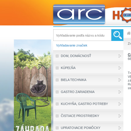
Z
Vyhľadavanie značiek
G
DOM, DOMÁCNOSŤ
6
KÚPEĽŇA
Tr
VE
BIELA TECHNIKA
zá
Ru
st
GASTRO ZARIADENIA
KUCHYŇA, GASTRO POTREBY
ČISTIACE PROSTRIEDKY
UPRATOVACIE POMÔCKY