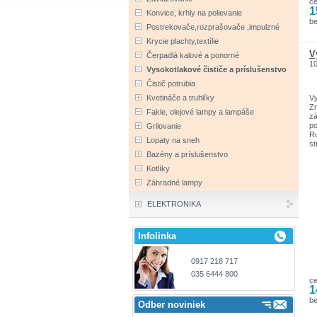
c
Pa
1
tl
Konvice, krhly na polievanie
pr
b
Postrekovače,rozprašovače ,impulzné
na
Sa
Krycie plachty,textílie
tr
V
Čerpadlá kalové a ponorné
pr
1
fi
Vysokotlakové čističe a príslušenstvo
E
Čistič potrubia
vý
50
Vy
Kvetináče a truhlíky
oc
Zn
Fakle, olejové lampy a lampáše
Na
zá
tl
po
Grilovanie
Ru
Lopaty na sneh
st
Bazény a príslušenstvo
Kotlíky
Záhradné lampy
ELEKTRONIKA
Infolinka
0917 218 717
035 6444 800
c
1
be
Odber noviniek