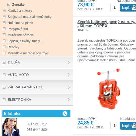
cena s DPH:
Na objednáv
73,90 €
Zveráky
bez DPH 60,08 €
Kladivá a sekery
Spojovací material,hmoždinky
Zverák liatinový pevný na rury,
Nožnice na plech
- 60 mm TOPEX
Posypová soľ
104192
Murárske náradie
Zverák na potrubie TOPEX na potrubia 
Lepidla, silikóny, tmely ...
priemerom od 10 do 60 mm. Robustný
Rebríky
zverák, vyrobený z liatej ocele. Ozube
čeľuste poskytujú pevné a pohodlné
Meradlá a meracie prístroje
držanie. Základňa s otvormi pre
upevňovanie k dielenskému stolu. Zna
DIELŇA
TOPEX je určená pre domácich kutilov.
Sortiment značiek TOPEX zahŕňa nárad
doplnky pre domácnosť a garáže. Výro
AUTO-MOTO
sú pevnej kvality.
Značka TOPEX je jednou z najznámejš
značiek ručného náradia v Poľsku.
ZÁHRADA A NÁBYTOK
ELEKTRONIKA
Infolinka
cena s DPH:
Na sklade
24,85 €
0917 218 717
bez DPH 20,20 €
035 6444 800