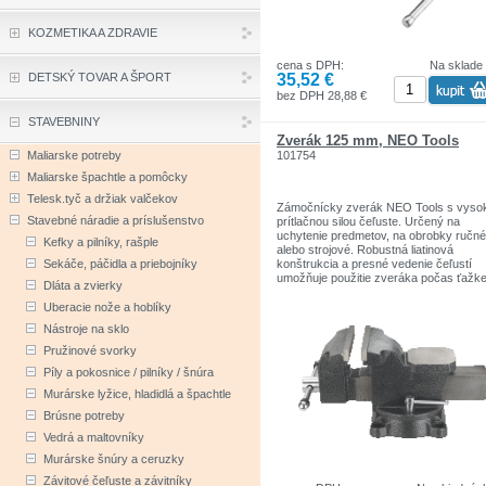
KOZMETIKA A ZDRAVIE
cena s DPH:
Na sklade
35,52 €
DETSKÝ TOVAR A ŠPORT
bez DPH 28,88 €
STAVEBNINY
Zverák 125 mm, NEO Tools
101754
Maliarske potreby
Maliarske špachtle a pomôcky
Telesk.tyč a držiak valčekov
Zámočnícky zverák NEO Tools s vyso
Stavebné náradie a príslušenstvo
prítlačnou silou čeľuste. Určený na
uchytenie predmetov, na obrobky ručné
Kefky a pilníky, rašple
alebo strojové. Robustná liatinová
Sekáče, páčidla a priebojníky
konštrukcia a presné vedenie čeľustí
umožňuje použitie zveráka počas ťažke
Dláta a zvierky
práce. Otočná základňa umožňuje umie
obrobok do najpohodlnejšej pracovnej
Uberacie nože a hoblíky
polohy. Zárukou vysokej kvality a
Nástroje na sklo
spoľahlivosti výrobku je certifikát TÜV
Rheinland. Značka NEO Tools spĺňa
Pružinové svorky
očakávania odborníkov. Značka NEO T
Píly a pokosnice / pilníky / šnúra
je determinantom skutočnej profesionalit
Značka je zodpovedná za poskytovani
Murárske lyžice, hladidlá a špachtle
spoľahlivých nástrojov, ktoré sa vyznač
Brúsne potreby
trvanlivosťou, precíznosťou, vysokou
kvalitou.
Vedrá a maltovníky
Murárske šnúry a ceruzky
Závitové čeľuste a závitníky