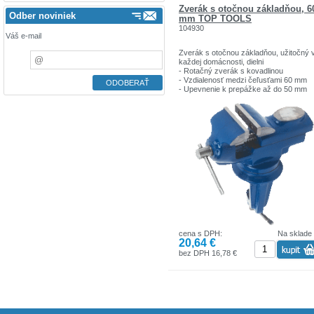
Zverák s otočnou základňou, 6
Odber noviniek
mm TOP TOOLS
104930
Váš e-mail
Zverák s otočnou základňou, užitočný 
každej domácnosti, dielni
- Rotačný zverák s kovadlinou
- Vzdialenosť medzi čeľusťami 60 mm
- Upevnenie k prepážke až do 50 mm
Portfólio produktov TOP TOOLS zahŕň
ručné náradie a visiace zámky.
Výrobky TOP TOOLS sú určené pre
jednoduché domáce práce.
cena s DPH:
Na sklade
20,64 €
bez DPH 16,78 €