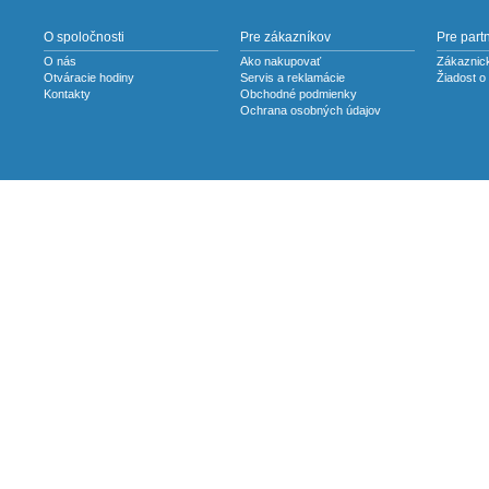
O spoločnosti
Pre zákazníkov
Pre part
O nás
Ako nakupovať
Zákaznick
Otváracie hodiny
Servis a reklamácie
Žiadost o
Kontakty
Obchodné podmienky
Ochrana osobných údajov