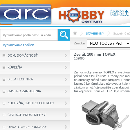
STAVEBNINY
Stavebné ná
Značka:
Vyhľadavanie značiek
Zverák 100 mm TOPEX
DOM, DOMÁCNOSŤ
102080
KÚPEĽŇA
Zámočnícky zverák TOPEX s vysokou
prítlačnou silou čeľuste. Určený pre mo
BIELA TECHNIKA
na obrobky ručné alebo strojové. Robu
liatinová konštrukcia s nákovou a kale
závitom umožňuje použitie zveráka po
GASTRO ZARIADENIA
ťažkej práce. Značka TOPEX je určená
domácich kutilov.
Sortiment značiek TOPEX zahŕňa nárad
doplnky pre domácnosť a garáže. Výro
KUCHYŇA, GASTRO POTREBY
sú pevnej kvality.
Značka TOPEX je jednou z najznámejš
značiek ručného náradia v Poľsku.
ČISTIACE PROSTRIEDKY
UPRATOVACIE POMÔCKY