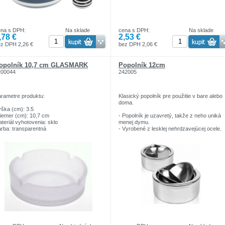
ena s DPH:
Na sklade
cena s DPH:
Na sklade
,78 €
2,53 €
z DPH 2,26 €
bez DPH 2,06 €
opolník 10,7 cm GLASMARK
Popolník 12cm
200044
242005
rametre produktu:
Klasický popolník pre použitie v bare alebo
doma.
ška (cm): 3.5
iemer (cm): 10,7 cm
- Popolník je uzavretý, takže z neho uniká
teriál vyhotovenia: sklo
menej dymu.
rba: transparentná
- Vyrobené z lesklej nehrdzavejúcej ocele.
e umývačku riadu: nie
1 ks