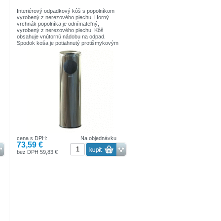
Interiérový odpadkový kôš s popolníkom
vyrobený z nerezového plechu. Horný
vrchnák popolníka je odnímateľný,
vyrobený z nerezového plechu. Kôš
obsahuje vnútornú nádobu na odpad.
Spodok koša je potiahnutý protišmykovým
materiálom.
Výška: 69cm
Priemer: 20cm
cena s DPH:
Na objednávku
73,59 €
bez DPH 59,83 €