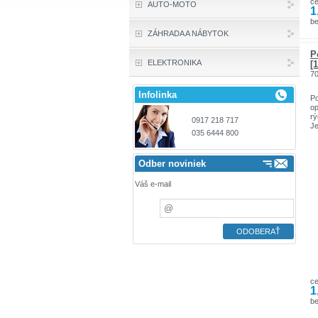
c
AUTO-MOTO
1
be
ZÁHRADA A NÁBYTOK
P
ELEKTRONIKA
[
7
Infolinka
Po
op
rý
0917 218 717
Je
035 6444 800
Odber noviniek
Váš e-mail
c
1
be