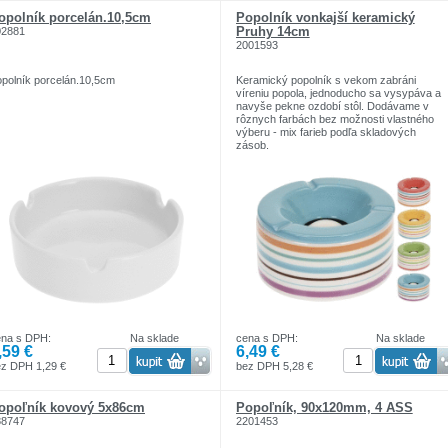
opolník porcelán.10,5cm
Popolník vonkajší keramický
Pruhy 14cm
02881
2001593
polník porcelán.10,5cm
Keramický popolník s vekom zabráni
víreniu popola, jednoducho sa vysypáva a
navyše pekne ozdobí stôl. Dodávame v
rôznych farbách bez možnosti vlastného
výberu - mix farieb podľa skladových
zásob.
ena s DPH:
Na sklade
cena s DPH:
Na sklade
,59 €
6,49 €
z DPH 1,29 €
bez DPH 5,28 €
opoľník kovový 5x86cm
Popoľník, 90x120mm, 4 ASS
88747
2201453