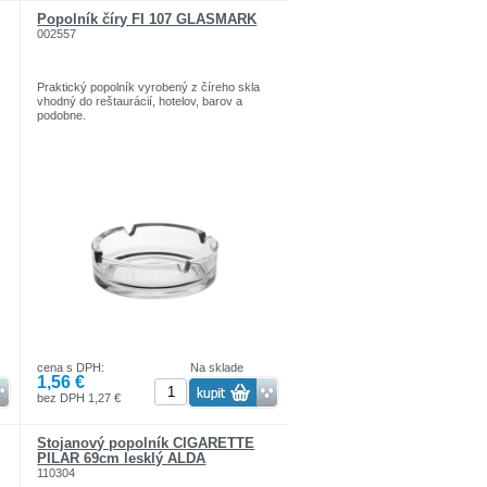
Popolník číry FI 107 GLASMARK
002557
Praktický popolník vyrobený z číreho skla
vhodný do reštaurácií, hotelov, barov a
podobne.
cena s DPH:
Na sklade
1,56 €
bez DPH 1,27 €
Stojanový popolník CIGARETTE
PILAR 69cm lesklý ALDA
110304