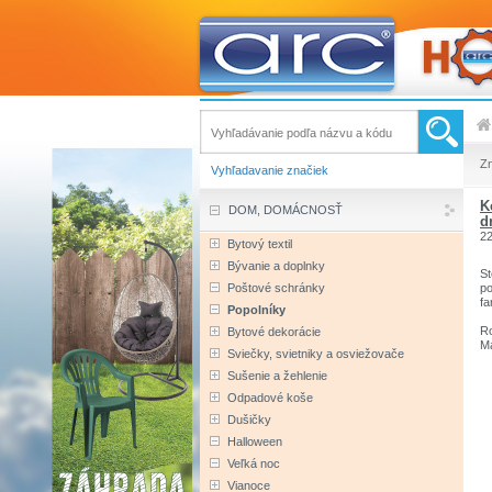
Z
Vyhľadavanie značiek
K
DOM, DOMÁCNOSŤ
d
2
Bytový textil
Bývanie a doplnky
St
Poštové schránky
po
fa
Popolníky
Ro
Bytové dekorácie
Ma
Sviečky, svietniky a osviežovače
Mi
Sušenie a žehlenie
Odpadové koše
Dušičky
Halloween
Veľká noc
Vianoce