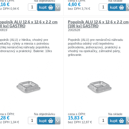
ena s DPH:
Na objednávku
cena s DPH:
Na sklade
,16 €
4,60 €
z DPH 0,94 €
bez DPH 3,74 €
opolník ALU 12,6 x 12,6 x 2,2 cm
Popolník ALU 12,6 x 12,6 x 2,2 cm
10 ks] GASTRO
[100 ks] GASTRO
00819
2002628
polník (ALU) z hliníka, vhodný pre
Popolník (ALU) pre nenáročnú náhradu
ekačky, výlety a miesta s potrebou
popoľníka odolný voči tepelnému
chlej nenáročnej náhrady popolníka.
poškodeniu, jednorazový, praktický a
dnorazový a praktický. Balenie: 10ks
vhodný na opekačky, záhradné párty,
grilovanie.
ena s DPH:
Na objednávku
cena s DPH:
Na sklade
,28 €
15,83 €
z DPH 1,04 €
bez DPH 12,87 €