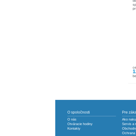
ob
sp
pr
má
V
Pr
c
1
b
O spoločnosti
Pre zák
O nás
Ako naku
Otváracie hodiny
Servis a 
Kontakty
Obchodn
Ochrana 