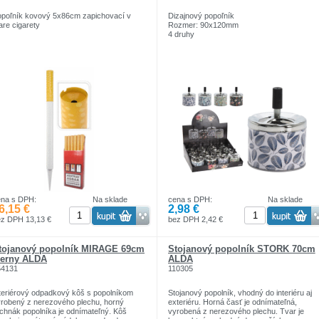
poľník kovový 5x86cm zapichovací v
Dizajnový popoľník
are cigarety
Rozmer: 90x120mm
4 druhy
ena s DPH:
Na sklade
cena s DPH:
Na sklade
6,15 €
2,98 €
ez DPH 13,13 €
bez DPH 2,42 €
tojanový popolník MIRAGE 69cm
Stojanový popolník STORK 70cm
ierny ALDA
ALDA
54131
110305
teriérový odpadkový kôš s popolníkom
Stojanový popolník, vhodný do interiéru aj
robený z nerezového plechu, horný
exteriéru. Horná časť je odnímateľná,
chnák popolníka je odnímateľný. Kôš
vyrobená z nerezového plechu. Tvar je