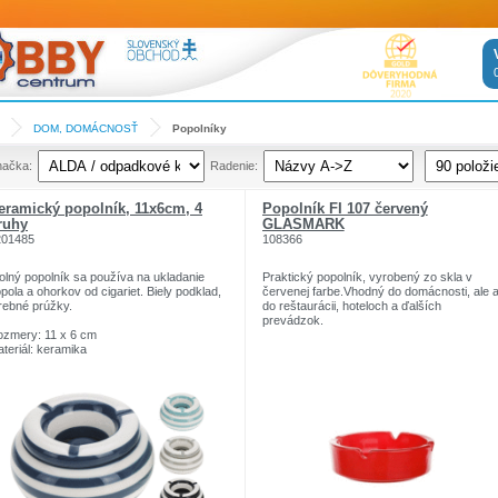
DOM, DOMÁCNOSŤ
Popolníky
načka:
Radenie:
eramický popolník, 11x6cm, 4
Popolník FI 107 červený
ruhy
GLASMARK
201485
108366
olný popolník sa používa na ukladanie
Praktický popolník, vyrobený zo skla v
pola a ohorkov od cigariet. Biely podklad,
červenej farbe.Vhodný do domácnosti, ale a
rebné prúžky.
do reštaurácii, hoteloch a ďalších
prevádzok.
zmery: 11 x 6 cm
teriál: keramika
x farieb: tyrkysová, modrá, šedá, čierna