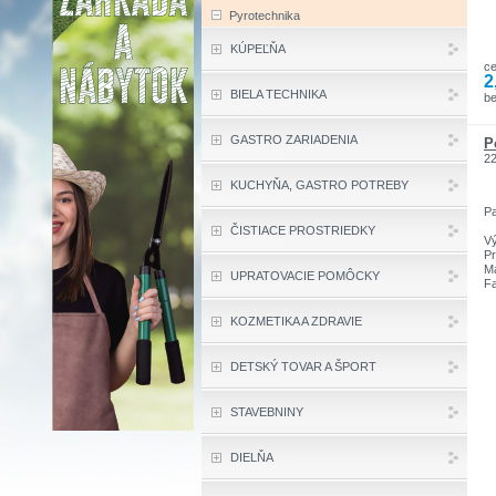
Pyrotechnika
KÚPEĽŇA
c
2
BIELA TECHNIKA
be
GASTRO ZARIADENIA
P
2
KUCHYŇA, GASTRO POTREBY
Pa
ČISTIACE PROSTRIEDKY
Vý
Pr
Ma
UPRATOVACIE POMÔCKY
Fa
Pr
KOZMETIKA A ZDRAVIE
DETSKÝ TOVAR A ŠPORT
STAVEBNINY
DIELŇA