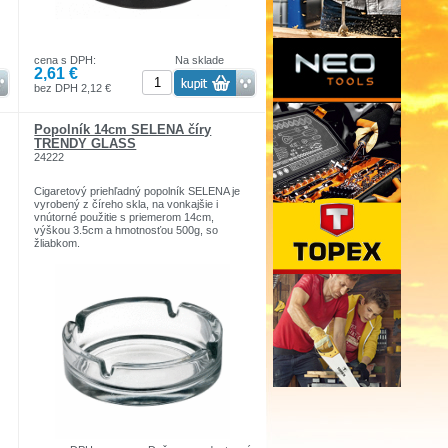
cena s DPH:
Na sklade
2,61 €
bez DPH 2,12 €
Popolník 14cm SELENA číry
TRENDY GLASS
24222
Cigaretový priehľadný popolník SELENA je
vyrobený z číreho skla, na vonkajšie i
vnútorné použitie s priemerom 14cm,
výškou 3.5cm a hmotnosťou 500g, so
žliabkom.
Rozmery: 140x35mm
Hmotnosť: 500g