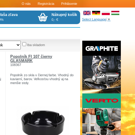
O nás
Registrácia
Prihlásenie
Vaša zľava
Nákupný košík
Select Language
▼
0%
0,- €
Iba skladom
Popolník FI 107 čierny
GLASMARK
108367
Popolník zo skla v čiernej farbe. Vhodný do
j
kaviarní, barov. Veľkosťou vhodný aj na
menšie stoly.