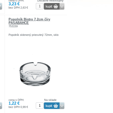
cena s DPH:
Dočasne nedostupný
3,23 €
bez DPH 2,63 €
Popolník Bistro 7,2cm číry
PASABAHCE
753159
Popolník sklenený priesvitný 72mm, sklo
cena s DPH:
Na sklade
1,22 €
bez DPH 0,99 €