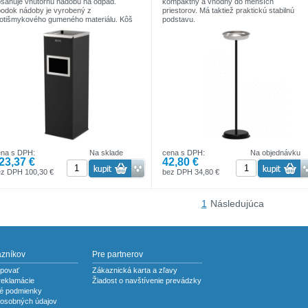
sahuje vnútornú nádobu na odpad.
kompaktný a vhodný do menších
odok nádoby je vyrobený z
priestorov. Má taktiež praktickú stabilnú
otišmykového gumeného materiálu. Kôš
podstavu.
 elegantný ozdobný rám.
Výška: 72cm
ýška: 69cm
Priemer: 20cm
iemer: 22cm
ena s DPH:
Na sklade
cena s DPH:
Na objednávku
23,37 €
42,80 €
ez DPH 100,30 €
bez DPH 34,80 €
1
Následujúca
azníkov
Pre partnerov
povať
Zákaznická karta a zľavy
reklamácie
Žiadost o navštívenie prevádzky
é podmienky
osobných údajov