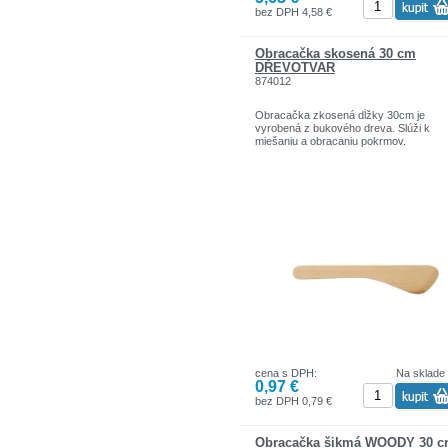
bez DPH 4,58 €
Obracačka skosená 30 cm
DŘEVOTVAR
874012
Obracačka zkosená dĺžky 30cm je
vyrobená z bukového dreva. Slúži k
miešaniu a obracaniu pokrmov.
cena s DPH:
Na sklade
0,97 €
bez DPH 0,79 €
Obracačka šikmá WOODY 30 