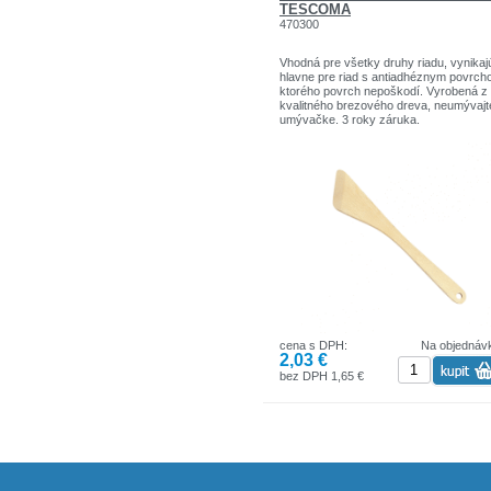
TESCOMA
470300
Vhodná pre všetky druhy riadu, vynikaj
hlavne pre riad s antiadhéznym povrch
ktorého povrch nepoškodí. Vyrobená z
kvalitného brezového dreva, neumývajt
umývačke. 3 roky záruka.
cena s DPH:
Na objednáv
2,03 €
bez DPH 1,65 €