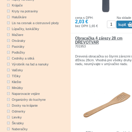
Krájače
Kryty na potraviny
Haluškáre
cena s DPH:
Na sklade
2,03 €
Lis na cesnak a cistrusové plody
bez DPH 1,65 €
Lúpačky, luskáčiky
Mažiare
Obracačka 4 zárezy 28 cm
Otváraky
DŘEVOTVAR
701953
Pasiráky
Podložky
Drevená obracačka so štyrmi zárezmi 
Cedníky a sitká
dľžkou 28cm. Vhodná pre všetky druhy
riadu, neumývajte v umývačke riadu.
Výrobník na ľad a nanuky
Valčeky
Tľčiky
Kliešte
Minútky
Naparovacie vejáre
Organizéry do kuchyne
Dosky na krájanie
Odmerky
Lieviky
Škrabky
Naberačky