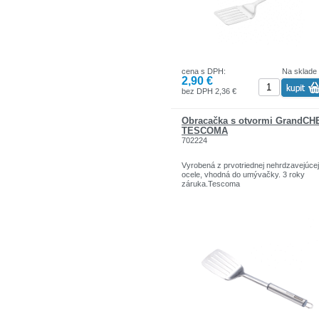
cena s DPH:
Na sklade
2,90 €
bez DPH 2,36 €
Obracačka s otvormi GrandCH
TESCOMA
702224
Vyrobená z prvotriednej nehrdzavejúcej
ocele, vhodná do umývačky. 3 roky
záruka.Tescoma