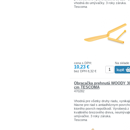
vhodná do umývačky. 3 roky záruka.
Tescoma
cena s DPH:
Na sklade
10,23 €
bez DPH 8,32 €
Obracačka prehnutá WOODY 3
cm TESCOMA
470282
Vhodná pre všetky druhy riadu, vynikaj
hlavne pre riad s antiadhéznym povrch
ktorého povrch nepoškodí. Vyrobená z
kvalitného brezového dreva, neumývajt
umývačke. 3 roky záruka.
Tescoma