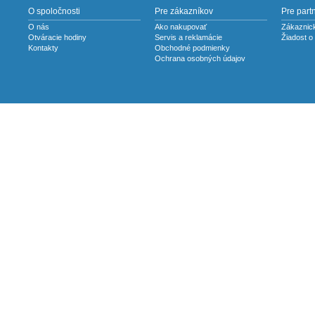
O spoločnosti
Pre zákazníkov
Pre part
O nás
Ako nakupovať
Zákaznick
Otváracie hodiny
Servis a reklamácie
Žiadost o
Kontakty
Obchodné podmienky
Ochrana osobných údajov