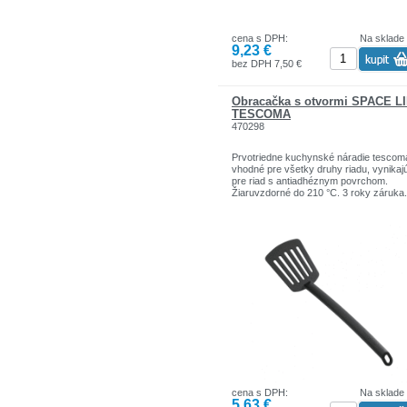
cena s DPH:
Na sklade
9,23 €
bez DPH 7,50 €
Obracačka s otvormi SPACE L
TESCOMA
470298
Prvotriedne kuchynské náradie tescom
vhodné pre všetky druhy riadu, vynikaj
pre riad s antiadhéznym povrchom.
Žiaruvzdorné do 210 °C. 3 roky záruka.
cena s DPH:
Na sklade
5,63 €