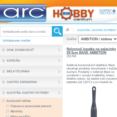
KUCHYŇA, GASTRO POTREBY
Značka:
Vyhľadavanie značiek
Nylonová lopatka na palacinky
DOM, DOMÁCNOSŤ
29,5cm BASE AMBITION
251760
KÚPEĽŇA
Kolekcia kuchynských doplnkov Base
obsahuje produkty nevyhnutné v každe
BIELA TECHNIKA
kuchyni. Produkty z kolekcie Base sú
vyrobené z vysoko kvalitného, tmavo
šedého nylonu. Sú odolné voči vysoký
GASTRO ZARIADENIA
teplotám (až 210°C) a sú vhodné do
umývačky riadu. Sú pohodlné a komfor
pri každodennej práci, vďaka špeciálne
profilovanej rukoväti. V rukoväti je navy
KUCHYŇA, GASTRO POTREBY
otvor na zavesenie. Základné príslušen
je ideálne na prípravu rôznych druhov
Kuchynské náčinia
pokrmov.
Príprava a spracovanie potravín
Mlynčeky
Klipsy na sáčky