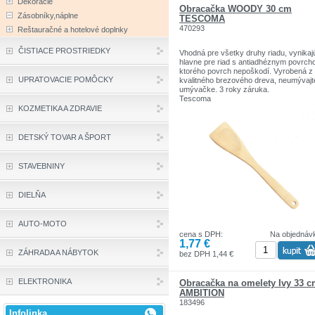
Dekorácie
Obracačka WOODY 30 cm
Zásobníky,náplne
TESCOMA
470293
Reštauračné a hotelové doplnky
ČISTIACE PROSTRIEDKY
Vhodná pre všetky druhy riadu, vynikaj
hlavne pre riad s antiadhéznym povrch
ktorého povrch nepoškodí. Vyrobená z
UPRATOVACIE POMÔCKY
kvalitného brezového dreva, neumývajt
umývačke. 3 roky záruka.
Tescoma
KOZMETIKA A ZDRAVIE
DETSKÝ TOVAR A ŠPORT
STAVEBNINY
DIELŇA
AUTO-MOTO
cena s DPH:
Na objednáv
1,77 €
ZÁHRADA A NÁBYTOK
bez DPH 1,44 €
ELEKTRONIKA
Obracačka na omelety Ivy 33 
AMBITION
183496
Infolinka