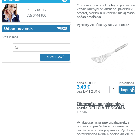
Obracačka na omelety Ivy je pomocní
každej kuchyni pri obracaní palaciniek,
0917 218 717
omeliet, placiek a lievancov, ale aj mäsa
035 6444 800
počas smaženia.
Výrobky zo série Ivy sú vyrobené z
Odber noviniek
nerezovej ocele. Rukoväte sú vybaven
uškom na zavesenie. Ivy je kolekcia
kuchynských pomôcok pre každodenn
Váš e-mail
použitie. V tejto kolekcii nájdete vidlicu,
lopatky, obracačky, šľahacie metly,
naberačky, kuchynské lyžice, sitká,
strúhadlá a otvárač na konzervy a iné.
cena s DPH:
Na sklade
3,49 €
bez DPH 2,84 €
Obracačka na palacinky s
roztie.DELÍCIA TESCOMA
109507
Vynikajúca na prípravu palaciniek, s
pomôckou pre ľahké a rovnomerné
rozotieranie cesta po panvici. Vyrobená
prvotriedneho nylonu (odolná do 210 °C