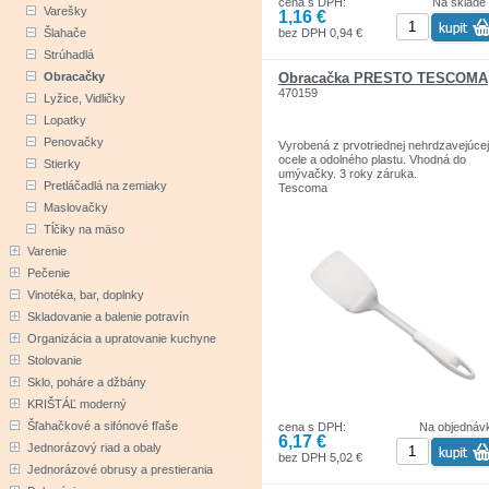
cena s DPH:
Na sklade
Varešky
1,16 €
bez DPH 0,94 €
Šlahače
Strúhadlá
Obracačka PRESTO TESCOMA
Obracačky
470159
Lyžice, Vidličky
Lopatky
Penovačky
Vyrobená z prvotriednej nehrdzavejúcej
ocele a odolného plastu. Vhodná do
Stierky
umývačky. 3 roky záruka.
Pretláčadlá na zemiaky
Tescoma
Maslovačky
Tĺčiky na mäso
Varenie
Pečenie
Vinotéka, bar, doplnky
Skladovanie a balenie potravín
Organizácia a upratovanie kuchyne
Stolovanie
Sklo, poháre a džbány
KRIŠTÁĽ moderný
Šľahačkové a sifónové fľaše
cena s DPH:
Na objednáv
6,17 €
Jednorázový riad a obaly
bez DPH 5,02 €
Jednorázové obrusy a prestierania