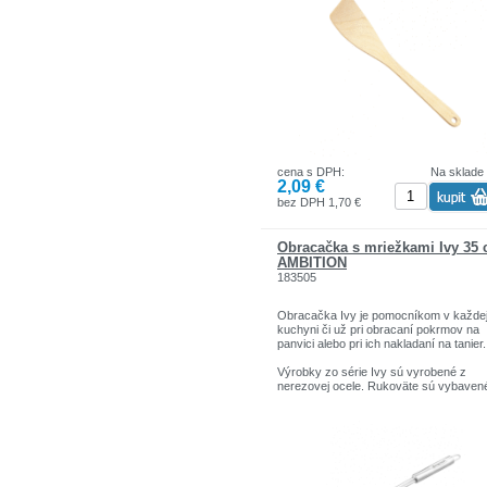
cena s DPH:
Na sklade
2,09 €
bez DPH 1,70 €
Obracačka s mriežkami Ivy 35
AMBITION
183505
Obracačka Ivy je pomocníkom v každe
kuchyni či už pri obracaní pokrmov na
panvici alebo pri ich nakladaní na tanier.
Výrobky zo série Ivy sú vyrobené z
nerezovej ocele. Rukoväte sú vybaven
uškom na zavesenie. Ivy je kolekcia
kuchynských pomôcok pre každodenn
použitie. V tejto kolekcii nájdete vidlicu,
lopatky, obracačky, šľahacie metly,
naberačky, kuchynské lyžice, sitká,
strúhadlá a otvárač na konzervy a iné.