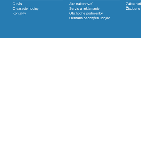
O nás
Ako nakupovať
Zákaznick
Otváracie hodiny
Servis a reklamácie
Žiadost o
Kontakty
Obchodné podmienky
Ochrana osobných údajov