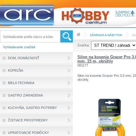
ZÁHRADA A NÁBYTOK
Zá
Značka:
Vyhľadavanie značiek
Silon na kosenie Grazer Pro 3,
DOM, DOMÁCNOSŤ
mm, 15 m, okrúhly
081177
KÚPEĽŇA
Silon na kosenie Grazer Pro 3,0 mm, 1
okrúhly.
BIELA TECHNIKA
GASTRO ZARIADENIA
KUCHYŇA, GASTRO POTREBY
ČISTIACE PROSTRIEDKY
UPRATOVACIE POMÔCKY