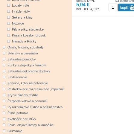
cena s DPH:
Na objednáv
5,04 €
Lopaty, rýľe
bez DPH 4,10 €
Hrable, vidly
Sekery a kliny
Nožnice
Píly a pilky, štepárske
Kosa a kosáky ,brúsok
Násady a Rúčky
Osivá, hnojivá, substráty
Skleníky a pareniská
Záhradné pomôcky
Fúriky a doplnky k fúrikom
Záhradné dekoračné doplnky
Zavlažovanie
Konvice, krhly na polievanie
Postrekovače,rozprašovače ,impulzné
Krycie plachty,textílie
Čerpadlá kalové a ponorné
Vysokotlakové čističe a príslušenstvo
Čistič potrubia
Kvetináče a truhlíky
Fakle, olejové lampy a lampáše
Grilovanie