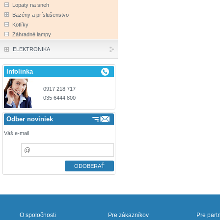
Lopaty na sneh
Bazény a príslušenstvo
Kotlíky
Záhradné lampy
ELEKTRONIKA
Infolinka
0917 218 717
035 6444 800
Odber noviniek
Váš e-mail
O spoločnosti
Pre zákazníkov
Pre part