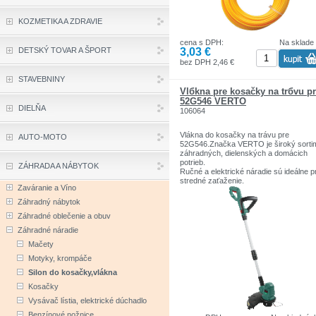
KOZMETIKA A ZDRAVIE
cena s DPH:
Na sklade
3,03 €
DETSKÝ TOVAR A ŠPORT
bez DPH 2,46 €
STAVEBNINY
Vlбkna pre kosačky na trбvu p
52G546 VERTO
DIELŇA
106064
Vlákna do kosačky na trávu pre
AUTO-MOTO
52G546.Značka VERTO je široký sorti
záhradných, dielenských a domácich
potrieb.
ZÁHRADA A NÁBYTOK
Ručné a elektrické náradie sú ideálne p
stredné zaťaženie.
Zaváranie a Víno
Záhradný nábytok
Záhradné oblečenie a obuv
Záhradné náradie
Mačety
Motyky, krompáče
Silon do kosačky,vlákna
Kosačky
Vysávač lístia, elektrické dúchadlo
Benzínové nožnice