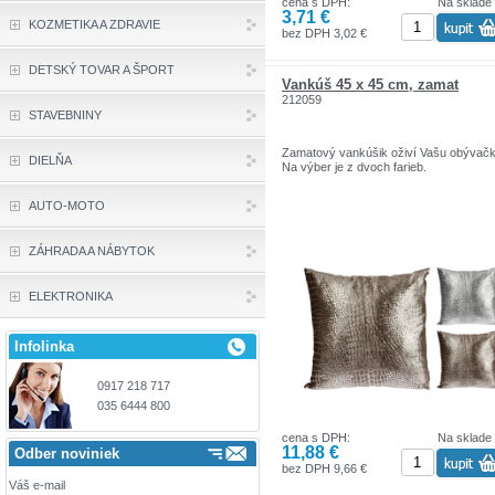
cena s DPH:
Na sklade
3,71 €
KOZMETIKA A ZDRAVIE
bez DPH 3,02 €
DETSKÝ TOVAR A ŠPORT
Vankúš 45 x 45 cm, zamat
212059
STAVEBNINY
Zamatový vankúšik oživí Vašu obývačk
DIELŇA
Na výber je z dvoch farieb.
AUTO-MOTO
ZÁHRADA A NÁBYTOK
ELEKTRONIKA
Infolinka
0917 218 717
035 6444 800
cena s DPH:
Na sklade
11,88 €
Odber noviniek
bez DPH 9,66 €
Váš e-mail