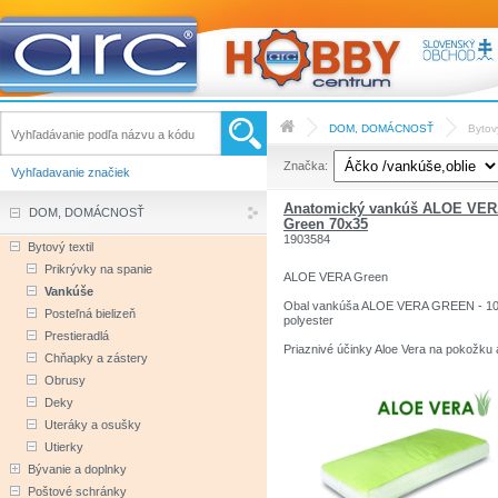
DOM, DOMÁCNOSŤ
Bytový
Značka:
Vyhľadavanie značiek
Anatomický vankúš ALOE VE
DOM, DOMÁCNOSŤ
Green 70x35
1903584
Bytový textil
Prikrývky na spanie
ALOE VERA Green
Vankúše
Obal vankúša ALOE VERA GREEN - 1
Posteľná bielizeň
polyester
Prestieradlá
Priaznivé účinky Aloe Vera na pokožku 
Chňapky a zástery
imunitu. 3D mriežka po obvode pre
dokonalú cirkuláciu vzduchu. So zipsom
Obrusy
pranie do 60°C.
Deky
Jadro vankúša ALOE VERA VISCO - 1
Visco s výťažkom ALOE Vera
Uteráky a osušky
Pri kontakte s ľudským telom optimalizu
Utierky
svoju tuhosť podľa absorbovaného tepla
čím sú docielené ideálne elastické vlast
Bývanie a doplnky
potrebné pre dokonalé uvoľnenie krčné
Poštové schránky
svalstva.