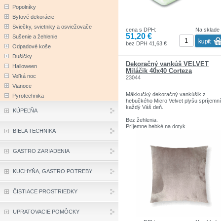
Použité materiály nespôsobujú ani
Popolníky
nezhoršujú alergie. Sú zdravotne
Bytové dekorácie
nezávadné a spĺňajú podmienky
medzinárodného certifikátu Oeko-Tex
Sviečky, svietniky a osviežovače
cena s DPH:
Na sklade
Standard 100.
51,20 €
Sušenie a žehlenie
Rozmer:70 x 35 cm clasico
Záruka: 2 roky
bez DPH 41,63 €
Odpadové koše
Dušičky
Dekoračný vankúš VELVET
Halloween
Miláčik 40x40 Corteza
Veľká noc
23044
Vianoce
Mäkkučký dekoračný vankúšik z
Pyrotechnika
hebučkého Micro Velvet plyšu spríjemní
každý Váš deň.
KÚPEĽŇA
Bez žehlenia.
Príjemne hebké na dotyk.
BIELA TECHNIKA
Ideálny na leňošenie počas chladných
večerov.
GASTRO ZARIADENIA
Popis produktu:
Rozmer: 40 x 40 cm
Povrch vankúšika: Hebký Micro Velvet 
KUCHYŇA, GASTRO POTREBY
- 100% polyester
Výplň vankúšika: Trojrozmerné duté vl
- 100% Polyester
Šité ako uzavretý vankúšik.
ČISTIACE PROSTRIEDKY
Pranie: veľmi šetrné pranie v práčke, m
teplota 60 °C, veľmi mierne mechanické
pôsobenie, plákanie, odstreďovanie
UPRATOVACIE POMÔCKY