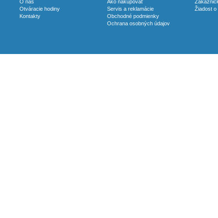
O nás
Ako nakupovať
Zákaznick
Otváracie hodiny
Servis a reklamácie
Žiadost o
Kontakty
Obchodné podmienky
Ochrana osobných údajov