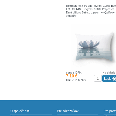
Rozmer: 40 x 60 cm Povrch: 100% Bavl
FOTOPRINT ) Výplň: 100% Polyester -
Duté vlákno Šité so zipsom + výplňový
vankúšik
cena s DPH:
Na sklade
7,10 €
bez DPH 5,78 €
O spoločnosti
Pre zákazníkov
Pre part