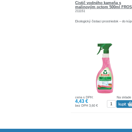
Čistič vodného kameňa s
malinovým octom 500ml FRO
211151
Ekologický čistiaci prostriedok – do kú
cena s DPH:
Na sklade
4,43 €
bez DPH 3,60 €