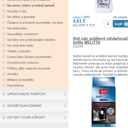
Na nerez, hrdzu a vodný kameň
Na grily a rúry
Na sifóny a potrubia
cena s DPH:
Na sklade
4,61 €
Čistiace a ochranné prostriedky na obuv
bez DPH 3,75 €
Na elektroniku
Na podlahy a koberce
Anti calc práškový odvápňovač
Výrobky pre profesionálne čistenie
2x40g MELITTA
Na umývanie riadu
211234
Toalety a pisoáre
Vodný kameň je problém takmer každej
Univerzálne čistiace prostriedky
domácnosti a nevyhýba sa ani kávovar
Osviežovače vzduchu
Nečistenie prístroja sa môže podpísať 
na jeho výkone, tak aj na chuti výsledne
Prášky, gély, kapsule na pranie
kávy. Tomu sa dá ale predísť a riešenie 
Aviváže
vskutku jednoduché. Použitie kvalitnéh
odvápňovača je jednoduché a pritom
Bieliace prostriedky
účinnejšie zachová váš prístroj v tej
Dezinfekcia
najlepšej kondícii.
UPRATOVACIE POMÔCKY
KOZMETIKA A ZDRAVIE
DETSKÝ TOVAR A ŠPORT