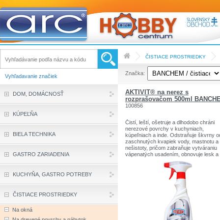
ČISTIACE PROSTRIEDKY
Značka:
Vyhľadavanie značiek
AKTIVIT® na nerez s
DOM, DOMÁCNOSŤ
rozprašovačom 500ml BANCH
100856
KÚPEĽŇA
Čistí, leští, ošetruje a dlhodobo chráni
nerezové povrchy v kuchyniach,
BIELA TECHNIKA
kúpeľniach a inde. Odstraňuje škvrny o
zaschnutých kvapiek vody, mastnotu a 
nešistoty, pričom zabraňuje vytváraniu
GASTRO ZARIADENIA
vápenatých usadením, obnovuje lesk a
dodáva ochranu vyčisteným plochám.
Vhodný na čistenie kabín výťahov a
nerezových a pochrómovaných zábradl
KUCHYŇA, GASTRO POTREBY
administratívnych budovách a obchodn
centrách. Používajte biocídy bezpečný
spôsobom. Pred použitím si vždy prečít
ČISTIACE PROSTRIEDKY
etiketu a informácie o výrobku.
Na okná
Na drevené povrchy a nábytok