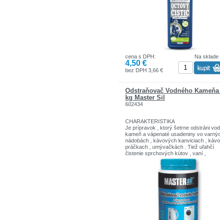
H226 Horľavá kvapalina a pary
H314 Spôsobuje vážne poleptanie kože
poškodenie oči
H315 Dráždi kožu
H318 Spôsobuje vážne poškodenie očí
H319 Spôsobuje vážne podráždenie oč
cena s DPH:
Na sklade
4,50 €
bez DPH 3,66 €
Odstraňovač Vodného Kameňa
kg Master Sil
602434
CHARAKTERISTIKA
Je prípravok , ktorý šetrne odstráni vo
kameň a vápenaté usadeniny vo varný
nádobách , kávových kanviciach , kávo
práčkach , umývačkách . Tiež uľahčí
čistenie sprchových kútov , vaní ,
umývadiel , apod .