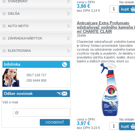
STAVEBNINY
cena s DPH:
Na sklade
3,86 €
bez DPH 3,14 €
DIELŇA
Anticalcare Extra Profumato
AUTO-MOTO
odstraňovač vodného kameňa 
ml CHANTE CLAIR
26499
ZÁHRADA A NÁBYTOK
Chanteclair odstraňovač vodného kam
je účinný čistiaci prostriedok špeciálne
vyvinutý na odstránenie vodného kame
ELEKTRONIKA
zvyškov mydla a usadenín. Je ideálny 
pravidelnú údržbu kúpeľní, toaliet, drezo
batérií a ďalších povrchov, ktoré sú
Infolinka
vystavené pôsobeniu tvrdej vody.
Zanecháva povrchy žiarivo čisté, lesklé
sviežo voňajúce.
0917 218 717
035 6444 800
Odber noviniek
Váš e-mail
cena s DPH:
Na sklade
3,97 €
bez DPH 3,23 €