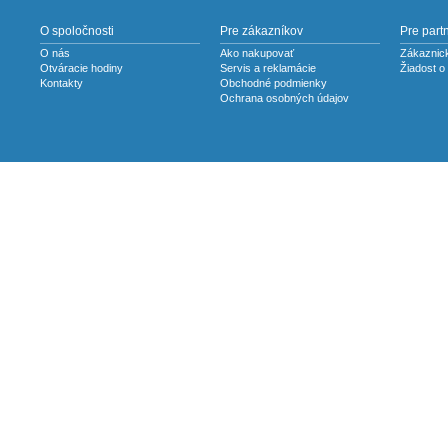
O spoločnosti
Pre zákazníkov
Pre part
O nás
Ako nakupovať
Zákaznick
Otváracie hodiny
Servis a reklamácie
Žiadost o
Kontakty
Obchodné podmienky
Ochrana osobných údajov