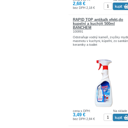
2,68 €
bez DPH 2,18 €
RAPID TOP antikalk efekt,do
kupelní a kuchýň 500ml
BANCHEM
100891
Odstraňuje vodný kameň, zvyšky mydl
mastnotu v kuchyni, kúpeľni, zo sanitár
keramiky a toaliet
cena s DPH:
Na sklade
3,49 €
bez DPH 2,84 €