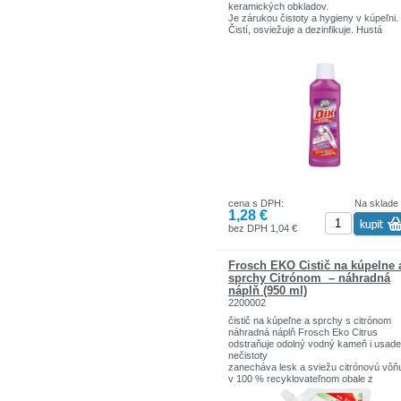
keramických obkladov.
Je zárukou čistoty a hygieny v kúpeľni.
Čistí, osviežuje a dezinfikuje. Hustá
konzistencia gélu mu umožňuje priľnúť 
čisteným povrchom, čo značne predlžu
čas pôsobenia aktívnych látok v proce
čistenia. Odstraňuje organické častice,
ktoré sú zdrojom prípadných infekcií a
zabraňuje vzniku nových. Má príjemnú,
sviežu vôňu.
Uzáver je zaistený proti náhodnému
otvoreniu prípravku deťmi.
cena s DPH:
Na sklade
1,28 €
bez DPH 1,04 €
Frosch EKO Čistič na kúpelne 
sprchy Citrónom – náhradná
náplň (950 ml)
2200002
čistič na kúpeľne a sprchy s citrónom
náhradná náplň Frosch Eko Citrus
odstraňuje odolný vodný kameň i usad
nečistoty
zanecháva lesk a sviežu citrónovú vôň
v 100 % recyklovateľnom obale z
jednotného recyklovaného materiálu