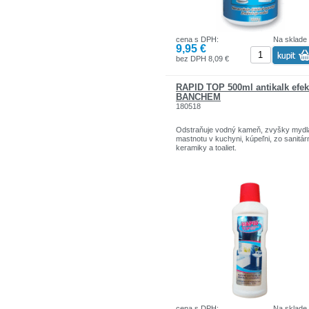
cena s DPH:
Na sklade
9,95 €
bez DPH 8,09 €
RAPID TOP 500ml antikalk efek
BANCHEM
180518
Odstraňuje vodný kameň, zvyšky mydl
mastnotu v kuchyni, kúpeľni, zo sanitár
keramiky a toaliet.
cena s DPH:
Na sklade