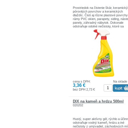
Prostriedok na čistenie škár, keramick
pórovitých povrchov a keramických
dlaždíc. Čistí aj rôzne plastové povrchy
rámy PVC okien, parapety, siding, nást
panely, záhradný nábytok. Dokonale
odstraňuje odolné nečistoty, ktoré sa
zhromažďujú v škárach, nepoškodzujú 
farbu. Vďaka špeciálnemu zloženiu
odstraňuje rovnako pripálené zvyšky a
mastnotu.
Spôsob použitia: na čistený povrch
niekoľkokrát nastriekajte prípravok.
Následne ho vyčistite pomocou handrič
alebo kefy. Po odstránení nečistôt
opláchnite čistený povrch vodou.
UPOZORNENIE! Nepoužívajte na čiste
drevených povrchov.
cena s DPH:
Na sklade
3,36 €
bez DPH 2,73 €
DIX na kameň a hrdzu 500ml
020202
Hustý, super aktívny gél, rýchlo a účin
odstraňuje vodný kameň, hrdzu a iné
nečistoty z umývadiel, záchodových mí