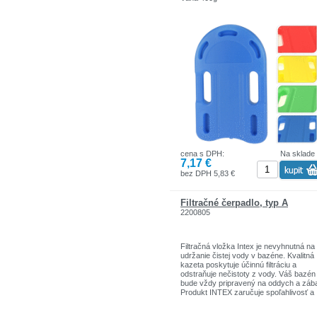
cena s DPH:
Na sklade
7,17 €
bez DPH 5,83 €
Filtračné čerpadlo, typ A
2200805
Filtračná vložka Intex je nevyhnutná na
udržanie čistej vody v bazéne. Kvalitná
kazeta poskytuje účinnú filtráciu a
odstraňuje nečistoty z vody. Váš bazén
bude vždy pripravený na oddych a záb
Produkt INTEX zaručuje spoľahlivosť a
odolnosť a udržiavanie vody v čistote 
jednoduché a pohodlné. Ideálne pre