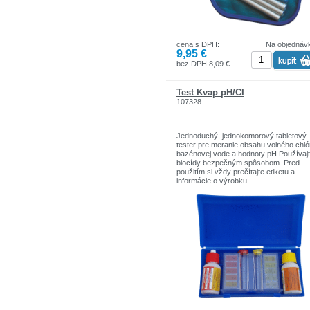
cena s DPH:
Na objednáv
9,95 €
bez DPH 8,09 €
Test Kvap pH/CI
107328
Jednoduchý, jednokomorový tabletový
tester pre meranie obsahu volného chló
bazénovej vode a hodnoty pH.Používaj
biocídy bezpečným spôsobom. Pred
použitím si vždy prečítajte etiketu a
informácie o výrobku.