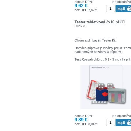
cena s DPH:
Na objednáv
9,62 €
bez DPH 7,82 €
Tester tabletkový 2x10 pH/Cl
602668
Chlóru a pH bazén Tester Kit .
Domáca súprava je ideálny pre in -zemi
nadzemných bazénov a kúpeľov .
Test Rozsah chlóru : 0,1 - 3 mg / l a pH 
6-2 / 08
cena s DPH:
Na objednáv
9,89 €
bez DPH 8,04 €