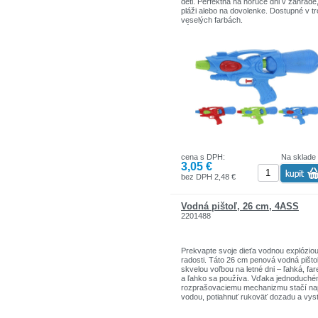
deti. Perfektná na horúce dni v záhrade
pláži alebo na dovolenke. Dostupné v t
veselých farbách.
Dĺžka: 30 cm
cena s DPH:
Na sklade
3,05 €
bez DPH 2,48 €
Vodná pištoľ, 26 cm, 4ASS
2201488
Prekvapte svoje dieťa vodnou explózio
radosti. Táto 26 cm penová vodná pištoľ
skvelou voľbou na letné dni – ľahká, fa
a ľahko sa používa. Vďaka jednoduch
rozprašovaciemu mechanizmu stačí nap
vodou, potiahnuť rukoväť dozadu a vystr
- ľahké a bezpečné – ideálne pre malé d
- silný prúd – rozprašuje vodu do