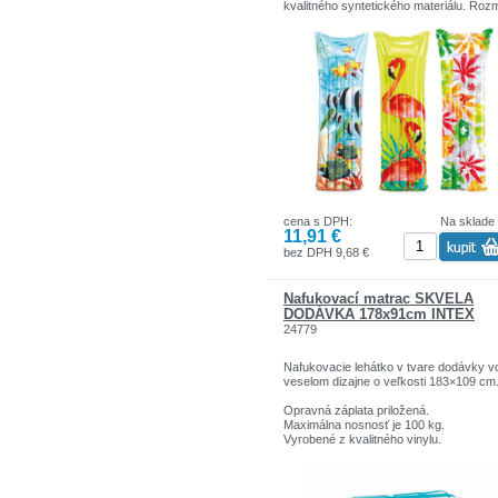
kvalitného syntetického materiálu. Roz
lehátka: 183 cm x 69 cm.
Vhodné pre deti od 3 rokov.
cena s DPH:
Na sklade
11,91 €
bez DPH 9,68 €
Nafukovací matrac SKVELÁ
DODÁVKA 178x91cm INTEX
24779
Nafukovacie lehátko v tvare dodávky v
veselom dizajne o veľkosti 183×109 cm
Opravná záplata priložená.
Maximálna nosnosť je 100 kg.
Vyrobené z kvalitného vinylu.