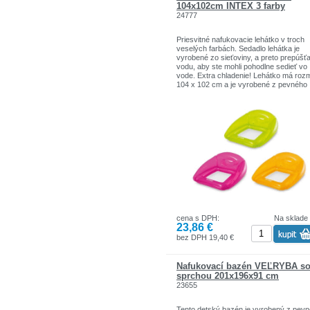
104x102cm INTEX 3 farby
24777
Priesvitné nafukovacie lehátko v troch
veselých farbách. Sedadlo lehátka je
vyrobené zo sieťoviny, a preto prepúšť
vodu, aby ste mohli pohodlne sedieť vo
vode. Extra chladenie! Lehátko má roz
104 x 102 cm a je vyrobené z pevného
vinylu s hrúbkou 0,30 mm. Technické ú
výrobku: - Dĺžka x šírka: 104 x 102 cm 
Značka: Intex
cena s DPH:
Na sklade
23,86 €
bez DPH 19,40 €
Nafukovací bazén VEĽRYBA s
sprchou 201x196x91 cm
23655
Tento detský bazén je vyrobený z pev