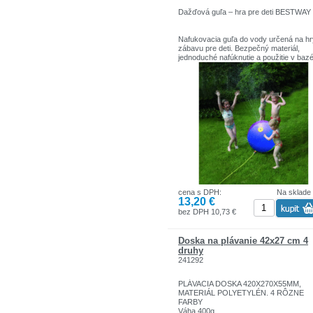
Dažďová guľa – hra pre deti BESTWAY
Nafukovacia guľa do vody určená na hr
zábavu pre deti. Bezpečný materiál,
jednoduché nafúknutie a použitie v baz
na pláži alebo na dvore. Pomáha deťom
rozvíjať pohybové schopnosti a prináša
aktívnu zábavu vo vode.
cena s DPH:
Na sklade
13,20 €
bez DPH 10,73 €
Doska na plávanie 42x27 cm 4
druhy
241292
PLÁVACIA DOSKA 420X270X55MM,
MATERIÁL POLYETYLÉN. 4 RÔZNE
FARBY
Váha 400g