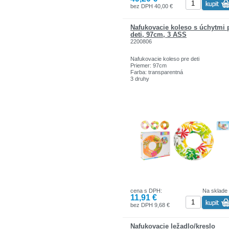
bez DPH 40,00 €
Nafukovacie koleso s úchytmi 
deti, 97cm, 3 ASS
2200806
Nafukovacie koleso pre deti
Priemer: 97cm
Farba: transparentná
3 druhy
cena s DPH:
Na sklade
11,91 €
bez DPH 9,68 €
Nafukovacie ležadlo/kreslo