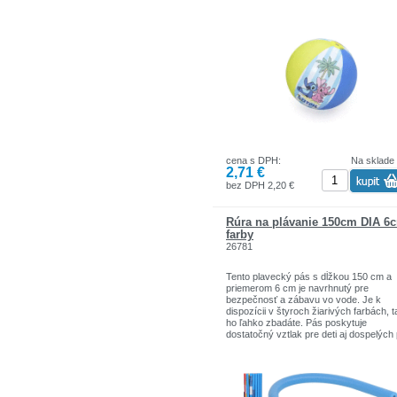
pláž, bazén alebo vonkajšie hry. Ľahká,
odolná a jednoduchá na nafúknutie a
skladovanie.
cena s DPH:
Na sklade
2,71 €
bez DPH 2,20 €
Rúra na plávanie 150cm DIA 6
farby
26781
Tento plavecký pás s dĺžkou 150 cm a
priemerom 6 cm je navrhnutý pre
bezpečnosť a zábavu vo vode. Je k
dispozícii v štyroch žiarivých farbách, 
ho ľahko zbadáte. Pás poskytuje
dostatočný vztlak pre deti aj dospelých 
učení sa plávať alebo pri vodných hrác
Jeho veľkosť je vhodná na rôzne vodné
aktivity. Vďaka nemu si môžete s istoto
užívať čas strávený vo vode.