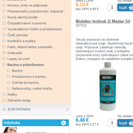
cena s DPH:
Na sklade
6,10 €
Konvice, krhly na polievanie
bez DPH 4,96 €
Postrekovače,rozprašovače ,impulzné
Krycie plachty,textílie
Blokátor tvrdosti 1l Master Sil
Čerpadlá kalové a ponorné
107313
Vysokotlakové čističe a príslušenstvo
Čistič potrubia
Tekutý prípravok na ošetrenie
Kvetináče a truhlíky
mineralizované (napr. Studničnej) bazé
Fakle, olejové lampy a lampáše
vody. Prípravok zablokuje minerály
spôsobujúce tvrdosť vody a prípadne
Grilovanie
rozpustené kovy spôsobujúce zákal (na
Železo, mangán) do stabilného komplex
Lopaty na sneh
Takto ošetrená voda nevytvára usaden
Bazény a príslušenstvo
ani zákal. Používajte biocídy bezpečný
spôsobom. Pred použitím si vždy prečít
Bazény
etiketu a informácie o výrobku.
Príslušenstvo k bazénu
Chémia do bazénu
Nafukovačky, vodné hračky
Kotlíky
Záhradné lampy
ELEKTRONIKA
cena s DPH:
Na sklade
6,48 €
Infolinka
bez DPH 5,27 €