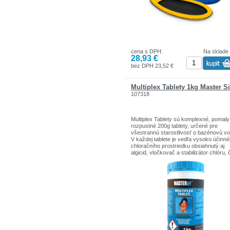
cena s DPH:
Na sklade
28,93 €
bez DPH 23,52 €
Multiplex Tablety 1kg Master Si
107318
Multiplex Tablety sú komplexné, pomaly
rozpustné 200g tablety, určené pre
všestrannú starostlivosť o bazénovú vo
V každej tablete je vedľa vysoko účinn
chloračního prostriedku obsiahnutý aj
algicid, vločkovač a stabilizátor chlóru, 
dodáva tomuto výrobku mnohostranné
účinky. Používajte biocídy bezpečným
spôsobom. Pred použitím si vždy prečít
etiketu a informácie o výrobku.