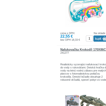
cena s DPH:
Na sklade
22,55 €
bez DPH 18,33 €
Nafukovačka Krokodíl 170X86
241277
Realisticky vyzerajúci nafukovací kroko
do vody s rukoväťami. Detská hračka 
vody na letnú vodnú zábavu pre malýc
plavcov s fotorealistickou potlačou
krokodíla. Detské ležadlo obsahuje 2
robustné držadlá, spestrí pobyt vo vod
všetkým malým plavcom.
Podložka je vyrobená z kvalitného
materiálu, ktorý je vhodný pre deti.
- odolnosť proti prepichnutiu a obmedze
natiahnutia
- 2 robustné držadlá na prenášanie
- maximálna nosnosť: 40 kg
- určené pre deti staršie ako 3 roky