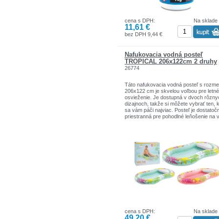
cena s DPH:
Na sklade
11,61 €
bez DPH 9,44 €
Nafukovacia vodná posteľ
TROPICAL 206x122cm 2 druhy
26774
Táto nafukovacia vodná posteľ s rozme
206x122 cm je skvelou voľbou pre letné
osvieženie. Je dostupná v dvoch rôzny
dizajnoch, takže si môžete vybrať ten, 
sa vám páči najviac. Posteľ je dostatoč
priestranná pre pohodlné leňošenie na 
Vďaka nafukovacej konštrukcii sa ľahk
prenáša a skladuje. Je ideálna na relax
v bazéne alebo pri mori.
cena s DPH:
Na sklade
49,20 €