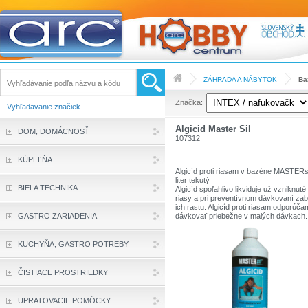
ZÁHRADA A NÁBYTOK
Ba
Značka:
Vyhľadavanie značiek
Algicid Master Sil
DOM, DOMÁCNOSŤ
107312
KÚPEĽŇA
Algicíd proti riasam v bazéne MASTERsi
liter tekutý
BIELA TECHNIKA
Algicíd spoľahlivo likviduje už vzniknuté
riasy a pri preventívnom dávkovaní zab
ich rastu. Algicíd proti riasam odporúč
GASTRO ZARIADENIA
dávkovať priebežne v malých dávkach.
Predídete tak prípadným problémom na
v teplých letných dňoch.
Algicíd proti riasam aplikujte priamo do
KUCHYŇA, GASTRO POTREBY
bazéna až po upravení pH na hodnotu 
rozmedzí 6,8 - 7,4. V takom prípade bu
jeho účinnosť najvyššia. Algicíd v bazé
ČISTIACE PROSTRIEDKY
účinkuje dlhodobo v rozmedzí aj niekoľ
dní. Používajte biocídy bezpečným
spôsobom. Pred použitím si vždy prečít
UPRATOVACIE POMÔCKY
etiketu a informácie o výrobku.