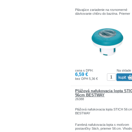
Plávajúce zariadenie na rovnomerné
dávkovanie chlóru do bazéna. Priemer
16,5 cm, jednoduché nastavenie
uvoľňovania chemikálie podľa potreby.
Udržiava vodu čistú a hygienickú bez
potreby neustáleho ručného pridávania
chlóru. Odolný plast vhodný pre rôzne 
bazénov.
cena s DPH:
Na sklade
6,59 €
bez DPH 5,36 €
Plážová nafukovacia lopta STI
56cm BESTWAY
26388
Plážová nafukovacia lopta STICH 56 c
BESTWAY
Farebná nafukovacia lopta s motívom
postavičky Stich, priemer 56 cm. Vhodn