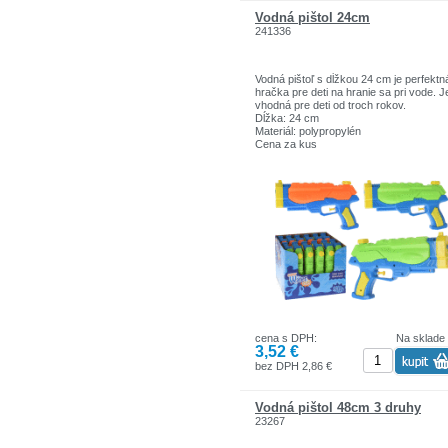
Vodná pištol 24cm
241336
Vodná pištoľ s dĺžkou 24 cm je perfektn
hračka pre deti na hranie sa pri vode. J
vhodná pre deti od troch rokov.
Dĺžka: 24 cm
Materiál: polypropylén
Cena za kus
cena s DPH:
Na sklade
3,52 €
bez DPH 2,86 €
Vodná pištol 48cm 3 druhy
23267