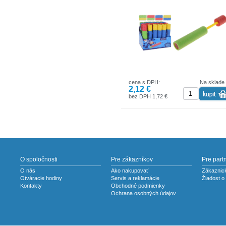
vzdialenosti niekoľkých metrov,
- jednoduchá obsluha – naplňte vodou,
potiahnite a striekajte.
Dĺžka: 26 cm
Materiál: plast s penovým povlakom
4 druhy
cena s DPH:
Na sklade
2,12 €
bez DPH 1,72 €
O spoločnosti
Pre zákazníkov
Pre part
O nás
Ako nakupovať
Zákaznick
Otváracie hodiny
Servis a reklamácie
Žiadost o
Kontakty
Obchodné podmienky
Ochrana osobných údajov