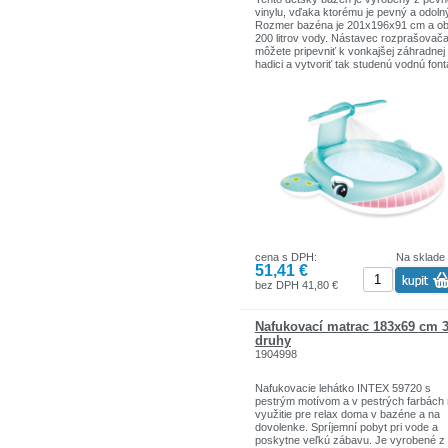
vinylu, vďaka ktorému je pevný a odoln
Rozmer bazéna je 201x196x91 cm a o
200 litrov vody. Nástavec rozprašovač
môžete pripevniť k vonkajšej záhradnej
hadici a vytvoriť tak studenú vodnú fon
pre ešte väčšiu zábavu.
Špecifikácie:
Materiál: 0,28 mm vinyl
Rozmery: 201 x 196 x 91 cm (D x Š x V
Objem (18 cm výška steny): 200 l (53 g
Koncovka postrekovača sa pripája k
záhradnej hadici
Vypúšťacia zátka pre ľahké vypúšťanie
Vhodné pre deti od 2 rokov
Obsahuje sadu na opravy
Poznámka: Pre bezpečnosť detí sa
cena s DPH:
Na sklade
odporúča používať bazén pod dohľado
51,41 €
dospelého. Bazén je vhodný pre deti od
rokov.
bez DPH 41,80 €
Nafukovací matrac 183x69 cm 
druhy
1904998
Nafukovacie lehátko INTEX 59720 s
pestrým motívom a v pestrých farbách
využitie pre relax doma v bazéne a na
dovolenke. Spríjemní pobyt pri vode a
poskytne veľkú zábavu. Je vyrobené z