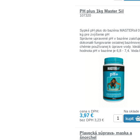
PH plus 1kg Master Sil
107320
Sypké pH plus do bazéna MASTERsil 0
kg pre zvýšenie pH
Správne upravené pH v bazéne zaisťuj
dokonalé fungovanie ostatnej bazénove
chémie používanej k úprave vody. Ideá
hodnota pH v bazéne je 6,8 - 7,4. Voda
vyváženého pH môže dráždiť sliznice a 
Určenie:
Pre zvýšenie pH vody v bazénoch a
vírivkach
Pre vonkajšie aj vnútorné bazény a víri
Používajte biocídy bezpečným spôsob
Pred použitím si vždy prečítajte etiketu 
informácie o výrobku.
cena s DPH:
Na sklade
3,97 €
bez DPH 3,23 €
Plavecká súprava- maska a
šnorchel