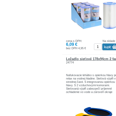
majiteľov bazénov, ktorí oceňujú vysok
kvalitu a spoľahlivosť.
cena s DPH:
Na sklade
6,09 €
bez DPH 4,95 €
Ležadlo sieťové 178x94cm 2 fa
24774
Nafukovacie lehátko s opierkou hlavy p
relax na vodnej hladine. Sieťová výplň v
strednej časti. S integrovanou opierkou
hlavy. S 2 vzduchovými komorami.
Sieťovaná výplň zabezpečí príjemné
ochladenie vo vode a zároveň okraje
zabezpečia dostatočnú stabilitu.
Rozmery: 178 x 94 cm
Varianty: modrá, žltá