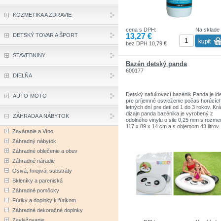
KOZMETIKA A ZDRAVIE
cena s DPH:
Na sklade
13,27 €
DETSKÝ TOVAR A ŠPORT
bez DPH 10,79 €
STAVEBNINY
Bazén detský panda
600177
DIELŇA
Detský nafukovací bazénik Panda je id
AUTO-MOTO
pre príjemné osvieženie počas horúcíc
letných dní pre deti od 1 do 3 rokov. Kr
dizajn panda bazénika je vyrobený z
ZÁHRADA A NÁBYTOK
odolného vinylu o sile 0,25 mm s rozme
117 x 89 x 14 cm a s objemom 43 litrov.
Zaváranie a Víno
Záhradný nábytok
Záhradné oblečenie a obuv
Záhradné náradie
Osivá, hnojivá, substráty
Skleníky a pareniská
Záhradné pomôcky
Fúriky a doplnky k fúrikom
Záhradné dekoračné doplnky
Zavlažovanie