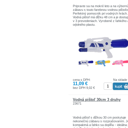
Pripravte sa na mokré leto a na výborn
zábavu s touto farebnou vodnou pištoľo
Perfektný pomocník pri vodných hrách.
Vodná pištoľ má dĺžku 48 cm a je dostu
v 3 prevedeniach. Vyrobené z ľahkého 
odolného plastu.
Dĺžka: 48 cm
Cena za kus
cena s DPH:
Na sklade
11,09 €
bez DPH 9,02 €
Vodná pištoľ 30cm 3 druhy
23671
Vodná pištoľ s dĺžkou 30 cm poskytuje
nekonečnú zábavu s rozprašovaním. J
kompaktná a ľahko sa dopĺňa – ideálna 