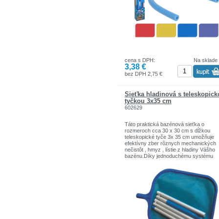
cena s DPH:
Na sklade
3,38 €
bez DPH 2,75 €
Sieťka hladinová s teleskopic
tyčkou 3x35 cm
602629
Táto praktická bazénová sieťka o
rozmeroch cca 30 x 30 cm s dĺžkou
teleskopické tyče 3x 35 cm umožňuje
efektívny zber rôznych mechanických
nečistôt , hmyz , lístie z hladiny Vášho
bazénu.Díky jednoduchému systému
možno sieťku zložiť a na tyč nasadiť ďa
príslušenstvo .