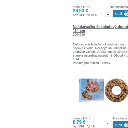
cena s DPH:
Na objednáv
36,53 €
bez DPH 29,70 €
Nafukovačka čokoládový donut
114 cm
1904999
Nafukovacie ležadlo čokoládový donut.
Štýlovo k vode! Nechajte sa unášať na
vodných vlnách. Vďaka tomuto ležadlu 
stanete neprehliadnuteľnými. Obvod kr
1,14.
Vhodné pre deti od 9 rokov.
Vyrobené z kvalitného vinylu.
cena s DPH:
Na sklade
8,79 €
bez DPH 7,15 €