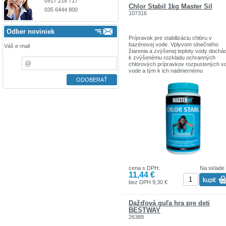
0917 218 717
Chlor Stabil 1kg Master Sil
035 6444 800
107316
Odber noviniek
Prípravok pre stabilizáciu chlóru v
bazénovej vode. Vplyvom slnečného
Váš e-mail
žiarenia a zvýšenej teploty vody dochá
k zvýšenému rozkladu ochranných
chlórových prípravkov rozpustených v
vode a tým k ich nadmernému
vyčerpávaniu a uvoľňovaniu chlóru.
Prípravok na seba viaže uvoľnený chlór
tým predlžuje účinok chlórových prípra
a potláča chlórový zápach.
Používajte biocídy bezpečným spôsob
Pred použitím si vždy prečítajte etiketu 
informácie o výrobku.
cena s DPH:
Na sklade
11,44 €
bez DPH 9,30 €
Dažďová guľa hra pre deti
BESTWAY
26389