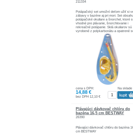
211334
Potápačský set umožní deťom užiť si v
zábavy v bazéne aj pri mori. Set obsah
potápačské okuliare a šnorchel, ktoré 
vhodné pre plávanie, šnorchlovanie i
rekreačné potápanie. Sklá okuliarov sú
vyrobené z polykarbonátu a opatrené s
ochranou proti UV žiareniu aj zahmlieva
Ich rámček je tvorený mäkkou gumou a
kombinácii s nastaviteľným pásikom zai
veľmi pohodlné nosenie. Silikónový šno
je vybavený náustkom a doplnený o
integrovaný vypúšťací ventil. Pomocou
praktického úchytu na neho pritom ľahk
upevníte potápačské okuliare. Potápač
set je určený pre deti od 8 rokov, ktoré 
vďaka nemu užijú skvelú zábavu vo vo
cena s DPH:
Na sklade
14,88 €
bez DPH 12,10 €
Plávajúci dávkovač chlóru do
bazéna 16,5 cm BESTWAY
26390
Plávajúci dávkovač chlóru do bazéna 1
cm BESTWAY