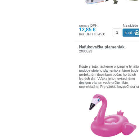
- rozmery: 170 x 86 cm
- hmotnosť: 0,6 kg
cena s DPH:
Na sklade
12,85 €
bez DPH 10,45 €
Nafukovačka plameniak
2000323
Kúpte si toto nádherné originálne lehátk
podobe obrieho plameniaka, ktoré bude
perfektným doplnkom počas horúcich
letných dní. Vďaka jeho nevšednému
designu vás pri vode určite nikto
neprehliadne. Pre väčšiu bezpečnosť s
bokoch umiestnené dve držadlá.