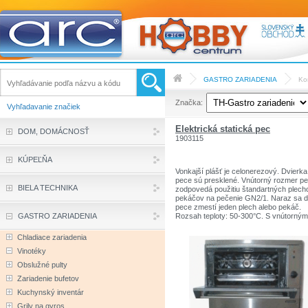
GASTRO ZARIADENIA
Ko
Značka:
Vyhľadavanie značiek
Elektrická statická pec
DOM, DOMÁCNOSŤ
1903115
KÚPEĽŇA
Vonkajší plášť je celonerezový. Dvierka
pece sú presklené. Vnútorný rozmer p
BIELA TECHNIKA
zodpovedá použitiu štandartných plech
pekáčov na pečenie GN2/1. Naraz sa 
pece zmestí jeden plech alebo pekáč.
GASTRO ZARIADENIA
Rozsah teploty: 50-300°C. S vnútorným
osvetlením a nožičkami.
Vlastnosti produktu:
Chladiace zariadenia
Vonkajšie rozmery (šxhxv): 800 x 800 
Vinotéky
mm
Čas zohriatia: 15 min
Obslužné pulty
Počet rúr: 1
Zariadenie bufetov
Vnútorný rozmer rúry: 540x660x280 m
Termostat: 50-300 °C
Kuchynský inventár
Napätie: 3+N 400/230 V
Výkon: 4,5 kW
Grily na gyros