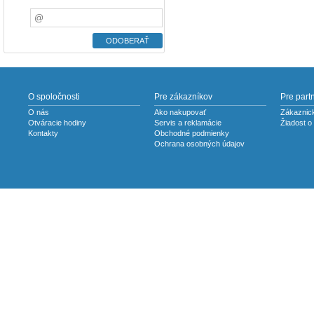
O spoločnosti
Pre zákazníkov
Pre part
O nás
Ako nakupovať
Zákaznick
Otváracie hodiny
Servis a reklamácie
Žiadost o
Kontakty
Obchodné podmienky
Ochrana osobných údajov