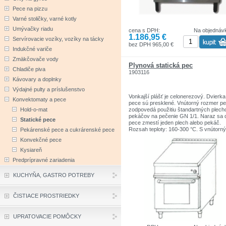
Netto hmotnosť: 73 kg
Pece na pizzu
Brutto hmotnosť: 96 kg
Rozmery balenia: 950x1000x870 mm
Varné stoličky, varné kotly
Umývačky riadu
cena s DPH:
Na objednáv
Pri produkte, ktorý je označený “ na
1.186,95 €
objednávku”, sa môže výroba a dodaci
Servírovacie vozíky, vozíky na tácky
doba predĺžiť na 4 - 8 týždňov.
bez DPH 965,00 €
Indukčné variče
Pri tomto produkte sa vyžaduje paletov
Zmäkčovače vody
preprava. O spôsobe a cene prepravy 
Plynová statická pec
Chladiče piva
budeme informovať.
1903116
Kávovary a doplnky
Výdajné pulty a príslušenstvo
Vonkajší plášť je celonerezový. Dvierka
Konvektomaty a pece
pece sú presklené. Vnútorný rozmer p
Hold-o-mat
zodpovedá použitiu štandartných plech
pekáčov na pečenie GN 1/1. Naraz sa 
Statické pece
pece zmestí jeden plech alebo pekáč.
Rozsah teploty: 160-300 °C. S vnútorn
Pekárenské pece a cukrárenské pece
osvetlením a nožičkami. Zariadenie pra
Konvekčné pece
len na zemný plyn.
Kysiareň
Vlastnosti produktu:
Predprípravné zariadenia
Vonkajšie rozmery (šxhxv): 700 x 700 
mm
KUCHYŇA, GASTRO POTREBY
Čas zohriatia: 14 min
Počet rúr: 1
Vnútorný rozmer rúry: 560x395x350 m
Termostat: 160-300 °C
ČISTIACE PROSTRIEDKY
Výkon: 3 kW
Netto hmotnosť: 61 kg
Brutto hmotnosť: 93 kg
UPRATOVACIE POMÔCKY
Rozmery balenia: 800x800x1080 mm