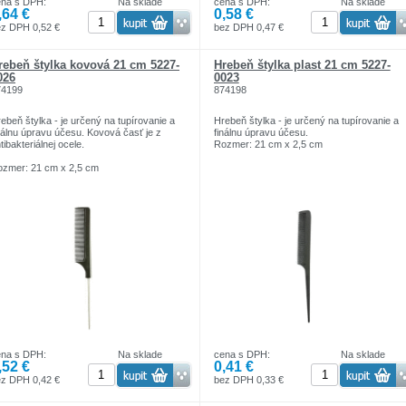
ena s DPH:
Na sklade
cena s DPH:
Na sklade
,64 €
0,58 €
z DPH 0,52 €
bez DPH 0,47 €
rebeň štylka kovová 21 cm 5227-
Hrebeň štylka plast 21 cm 5227-
026
0023
74199
874198
ebeň štylka - je určený na tupírovanie a
Hrebeň štylka - je určený na tupírovanie a
nálnu úpravu účesu. Kovová časť je z
finálnu úpravu účesu.
tibakteriálnej ocele.
Rozmer: 21 cm x 2,5 cm
zmer: 21 cm x 2,5 cm
ena s DPH:
Na sklade
cena s DPH:
Na sklade
,52 €
0,41 €
z DPH 0,42 €
bez DPH 0,33 €