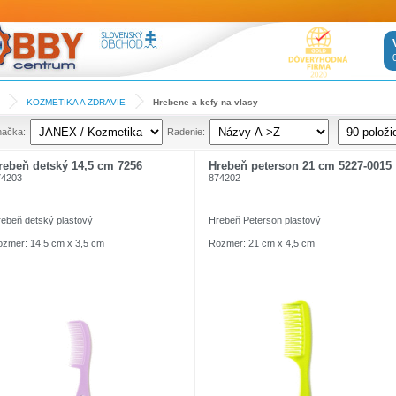
KOZMETIKA A ZDRAVIE
Hrebene a kefy na vlasy
načka:
Radenie:
rebeň detský 14,5 cm 7256
Hrebeň peterson 21 cm 5227-0015
74203
874202
ebeň detský plastový
Hrebeň Peterson plastový
zmer: 14,5 cm x 3,5 cm
Rozmer: 21 cm x 4,5 cm