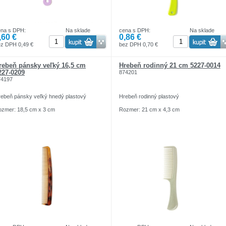
ena s DPH:
Na sklade
cena s DPH:
Na sklade
,60 €
0,86 €
z DPH 0,49 €
bez DPH 0,70 €
rebeň pánsky veľký 16,5 cm
Hrebeň rodinný 21 cm 5227-0014
227-0209
874201
74197
ebeň pánsky veľký hnedý plastový
Hrebeň rodinný plastový
zmer: 18,5 cm x 3 cm
Rozmer: 21 cm x 4,3 cm