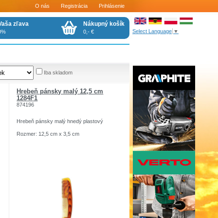
O nás
Registrácia
Prihlásenie
Vaša zľava
Nákupný košík
Select Language
▼
0%
0,- €
Iba skladom
Hrebeň pánsky malý 12,5 cm
1284F1
874196
Hrebeň pánsky malý hnedý plastový
Rozmer: 12,5 cm x 3,5 cm