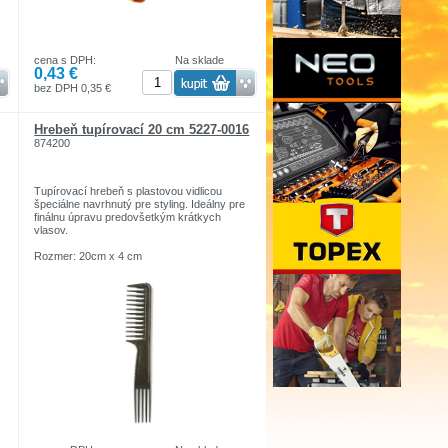
cena s DPH:
Na sklade
0,43 €
bez DPH 0,35 €
Hrebeň tupírovací 20 cm 5227-0016
874200
Tupírovací hrebeň s plastovou vidlicou
špeciálne navrhnutý pre styling. Ideálny pre
finálnu úpravu predovšetkým krátkych
vlasov.
Rozmer: 20cm x 4 cm