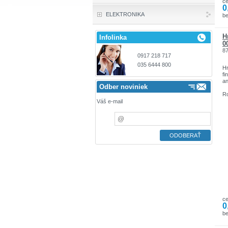
c
0
ELEKTRONIKA
be
H
Infolinka
0
8
0917 218 717
035 6444 800
Hr
fi
an
Odber noviniek
Ro
Váš e-mail
c
0
be