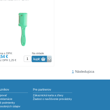
ena s DPH:
Na sklade
,54 €
z DPH 1,25 €
1
Následujúca
azníkov
Pre partnerov
povať
Zákaznická karta a zľavy
reklamácie
Žiadost o navštívenie prevádzky
é podmienky
osobných údajov