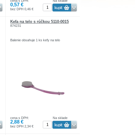
cena s DPH:
Na sklade
0,57 €
bez DPH 0,46 €
Kefa na telo s rúčkou 5110-0015
874231
Balenie obsahuje 1 ks kefy na telo
cena s DPH:
Na sklade
2,88 €
bez DPH 2,34 €