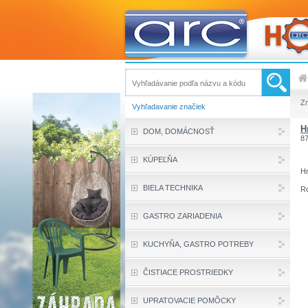
Z
Vyhľadavanie značiek
H
DOM, DOMÁCNOSŤ
8
KÚPEĽŇA
Hr
BIELA TECHNIKA
Ro
GASTRO ZARIADENIA
KUCHYŇA, GASTRO POTREBY
ČISTIACE PROSTRIEDKY
UPRATOVACIE POMÔCKY