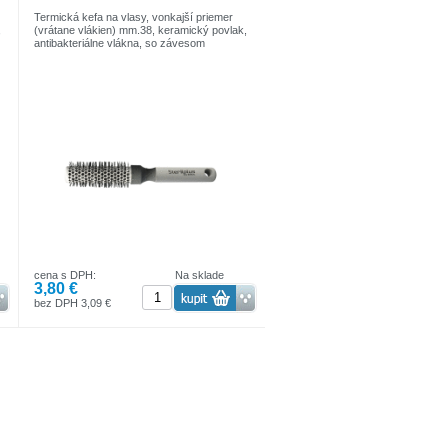
Termická kefa na vlasy, vonkajší priemer
,
(vrátane vlákien) mm.38, keramický povlak,
antibakteriálne vlákna, so závesom
cena s DPH:
Na sklade
3,80 €
bez DPH 3,09 €