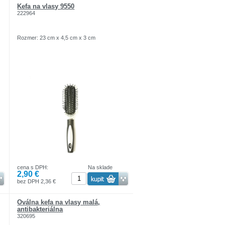
Kefa na vlasy 9550
222964
Rozmer: 23 cm x 4,5 cm x 3 cm
cena s DPH:
Na sklade
2,90 €
bez DPH 2,36 €
Oválna kefa na vlasy malá,
antibakteriálna
320695