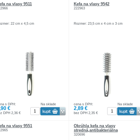
efa na vlasy 9511
Kefa na vlasy 9542
22966
222963
zmer: 22 cm x 4,5 cm
Rozmer: 23,5 cm x 4 cm x 3 cm
ena s DPH:
Na sklade
cena s DPH:
Na sklade
,90 €
2,89 €
z DPH 2,36 €
bez DPH 2,35 €
efa na vlasy 9551
Okrúhla kefa na vlasy
stredná,antibakteriálna
22965
320696