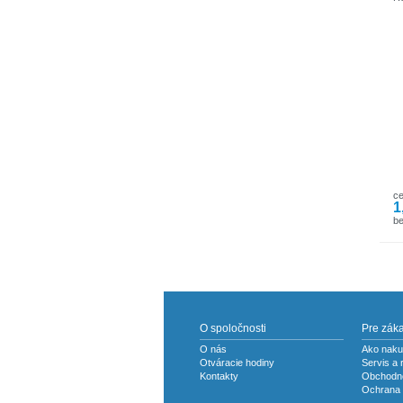
c
1
be
O spoločnosti
Pre zák
O nás
Ako naku
Otváracie hodiny
Servis a 
Kontakty
Obchodn
Ochrana 