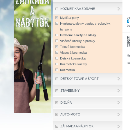
KOZMETIKA A ZDRAVIE
c
Mydlá a peny
0
Hygiena-toaletný papier, vreckovky,
be
tampóny
Hrebene a kefy na vlasy
H
Vlhčené utierky a plienky
5
8
Telová kozmetika
Vlasová kozmetika
Hr
Detská kozmetika
Ro
Kozmetické kazety
Kozmetika
DETSKÝ TOVAR A ŠPORT
STAVEBNINY
DIELŇA
AUTO-MOTO
ZÁHRADA A NÁBYTOK