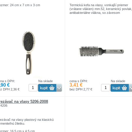
zmer: 24 cm x 7 cm x 3 cm
Termická kefa na vlasy, vonkajší priemer
(vrátane vlákien) mm.52, keramický povlak
antibakteriálne vlákna, so závesom
ena s DPH:
Na sklade
cena s DPH:
Na sklade
,90 €
3,41 €
z DPH 2,36 €
bez DPH 2,77 €
rezávač na vlasy 5206-2008
74206
ezávač na vlasy plastový na klasickú
meniteľnú žiletku.
zmer: 16,5 cm x 4,5 cm