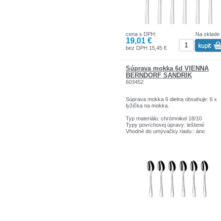
cena s DPH:
Na sklade
19,01 €
bez DPH 15,45 €
Súprava mokka 6d VIENNA
BERNDORF SANDRIK
603452
Súprava mokka 6 dielna obsahuje: 6 x
lyžička na mokka.
Typ materiálu: chrómnikel 18/10
Typy povrchovej úpravy: leštené
Vhodné do umývačky riadu:: áno