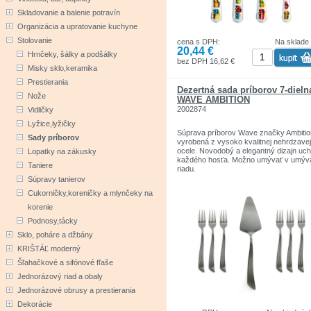
Skladovanie a balenie potravín
Organizácia a upratovanie kuchyne
Stolovanie
cena s DPH:
Na sklade
20,44 €
Hrnčeky, šálky a podšálky
bez DPH 16,62 €
Misky sklo,keramika
Prestierania
Dezertná sada príborov 7-dieln
Nože
WAVE AMBITION
2002874
Vidličky
Lyžice,lyžičky
Súprava príborov Wave značky Ambitio
Sady príborov
vyrobená z vysoko kvalitnej nehrdzavej
ocele. Novodobý a elegantný dizajn uch
Lopatky na zákusky
každého hosťa. Možno umývať v umýv
Taniere
riadu.
Súpravy tanierov
Sada sa skladá:
Cukorničky,koreničky a mlynčeky na
6 x dezertná vidlička 16 cm, šírka: 2 cm
hrúbka: 1,8 mm
korenie
1 x dezertná lopatka 22 cm, šírka: 4,8 
Podnosy,tácky
hrúbka: 1,8 mm
Sklo, poháre a džbány
KRIŠTÁĽ moderný
Šľahačkové a sifónové fľaše
Jednorázový riad a obaly
Jednorázové obrusy a prestierania
Dekorácie