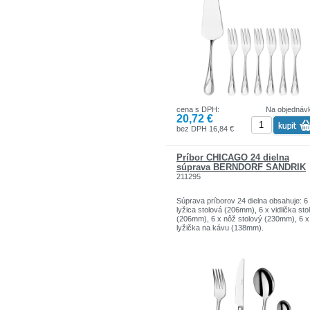
cena s DPH:
Na objednáv
20,72 €
bez DPH 16,84 €
Príbor CHICAGO 24 dielna
súprava BERNDORF SANDRIK
211295
Súprava príborov 24 dielna obsahuje: 6
lyžica stolová (206mm), 6 x vidlička sto
(206mm), 6 x nôž stolový (230mm), 6 x
lyžička na kávu (138mm).