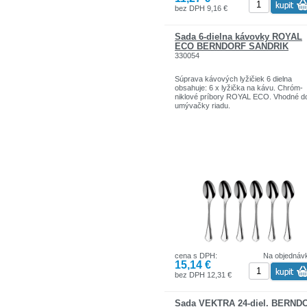
bez DPH 9,16 €
Sada 6-dielna kávovky ROYAL
ECO BERNDORF SANDRIK
330054
Súprava kávových lyžičiek 6 dielna
obsahuje: 6 x lyžička na kávu. Chróm-
niklové príbory ROYAL ECO. Vhodné d
umývačky riadu.
cena s DPH:
Na objednáv
15,14 €
bez DPH 12,31 €
Sada VEKTRA 24-diel. BERND