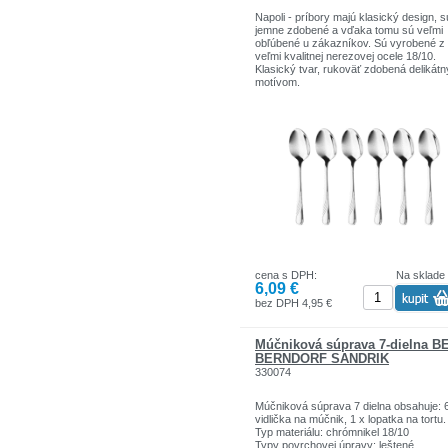
Napoli - príbory majú klasický design, s
jemne zdobené a vďaka tomu sú veľmi
obľúbené u zákazníkov. Sú vyrobené z
veľmi kvalitnej nerezovej ocele 18/10.
Klasický tvar, rukoväť zdobená delikát
motívom.
Súprava sa skladá: 6 x kávová lyžička
cena s DPH:
Na sklade
6,09 €
bez DPH 4,95 €
Múčniková súprava 7-dielna B
BERNDORF SANDRIK
330074
Múčniková súprava 7 dielna obsahuje: 
vidlička na múčnik, 1 x lopatka na tortu.
Typ materiálu: chrómnikel 18/10
Typy povrchovej úpravy: leštené