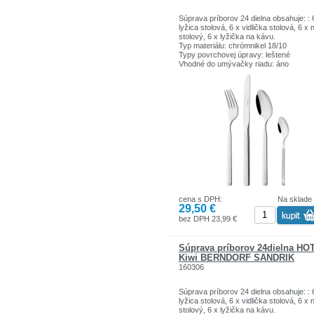
Súprava príborov 24 dielna obsahuje: : 
lyžica stolová, 6 x vidlička stolová, 6 x 
stolový, 6 x lyžička na kávu.
Typ materiálu: chrómnikel 18/10
Typy povrchovej úpravy: leštené
Vhodné do umývačky riadu: áno
cena s DPH:
Na sklade
29,50 €
bez DPH 23,99 €
Súprava príborov 24dielna HO
Kiwi BERNDORF SANDRIK
160306
Súprava príborov 24 dielna obsahuje: : 
lyžica stolová, 6 x vidlička stolová, 6 x 
stolový, 6 x lyžička na kávu.