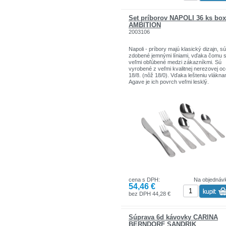
ľahko udržiavať v perfektnom stave
Set príborov NAPOLI 36 ks box
AMBITION
2003106
Napoli - príbory majú klasický dizajn, sú
zdobené jemnými líniami, vďaka čomu 
veľmi obľúbené medzi zákazníkmi. Sú
vyrobené z veľmi kvalitnej nerezovej oc
18/8. (nôž 18/0). Vďaka lešteniu vlákna
Agave je ich povrch veľmi lesklý.
Sada obsahuje:6 x nôž 21 cm6x vidličk
19,2 cm6 x lyžička 19,6 cm6 x čajová
lyžička 13,7 cm6 x kávová lyžička 12 
dezertná vidlička 13,5 cm
cena s DPH:
Na objednáv
54,46 €
bez DPH 44,28 €
Súprava 6d kávovky CARINA
BERNDORF SANDRIK