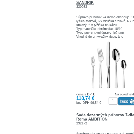
SANDRIK
330033
Súprava príborov 24 dielna obsahuje: : 
lyžica stolová, 6 x vidlička stolová, 6 x 
stolový, 6 x lyžička na kávu.
Typ materiálu: chrómnikel 18/10
Typy povrchovej úpravy: leštené
Vhodné do umývačky riadu: áno
cena s DPH:
Na objednáv
118,74 €
bez DPH 96,54 €
Sada dezertných príborov 7-die
Roma AMBITION
232172
Servírovacia lopatka na tortu a dezertn