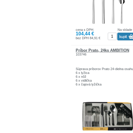
cena s DPH:
Na sklade
104,44 €
bez DPH 84,91 €
Príbor Prato, 24ks AMBITION
103746
Súprava príborov Prato 24-dielna osahu
6 x lyžica
6 x nôž
6 x vidlička
6 x čajová lyžička