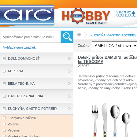
KUCHYŇA, GASTRO POTREBY
Značka:
Vyhľadavanie značiek
Detský príbor BAMBINI, autíčka
DOM, DOMÁCNOSŤ
ks TESCOMA
213067
KÚPEĽŇA
Jedálenský príbor tescoma pre detské
stolovanie, vhodný pre deti od 3 rokov.
BIELA TECHNIKA
Vyrobený z prvotriednej nehrdzavejúcej
ocele, vhodný do umývačky. 3 roky zár
GASTRO ZARIADENIA
KUCHYŇA, GASTRO POTREBY
Kuchynské náčinia
Varenie
Pečenie
Vinotéka, bar, doplnky