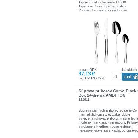
Typ materiálu: chrómnikel 18/10
Typy povrchovej úpravy: leštené
Vhodné do umývačky riadu: áno
cena s DPH:
Na sklade
37,13 €
bez DPH 30,19 €
Súprava príborov Como Black 
Box 24-dielna AMBITION
222611
Súprava čiernych príborov zo série Co
minimalistickom štýle. Úzka, dobre
vyvážená rukoväť príboru, krásne ladí 
moderným aj klasickým riadom. Príbory
vyrobené z kvalitnej, ručne leštenej
nerezovej ocele, so zrkadlovou úpravou