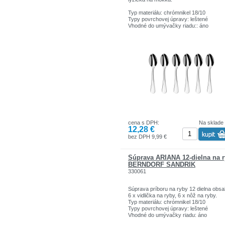
Typ materiálu: chrómnikel 18/10
Typy povrchovej úpravy: leštené
Vhodné do umývačky riadu:: áno
cena s DPH:
Na sklade
12,28 €
bez DPH 9,99 €
Súprava ARIANA 12-dielna na 
BERNDORF SANDRIK
330061
Súprava príboru na ryby 12 dielna obsa
6 x vidlička na ryby, 6 x nôž na ryby.
Typ materiálu: chrómnikel 18/10
Typy povrchovej úpravy: leštené
Vhodné do umývačky riadu: áno