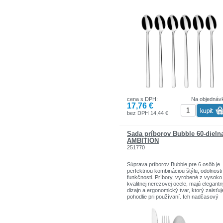
cena s DPH:
Na objednáv
17,76 €
bez DPH 14,44 €
Sada príborov Bubble 60-dieln
AMBITION
251770
Súprava príborov Bubble pre 6 osôb je
perfektnou kombináciou štýlu, odolnosti
funkčnosti. Príbory, vyrobené z vysoko
kvalitnej nerezovej ocele, majú elegant
dizajn a ergonomický tvar, ktorý zaisťuj
pohodlie pri používaní. Ich nadčasový
vzhľad ich predurčuje ako na každode
stolovanie, tak na elegantné večierky.
Nerezové príbory Bubble budú vďaka s
odolnosti voči korózii a poškodeniu slúž