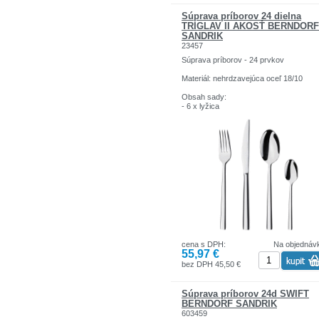
Súprava príborov 24 dielna
TRIGLAV II AKOSŤ BERNDORF
SANDRIK
23457
Súprava príborov - 24 prvkov
Materiál: nehrdzavejúca oceľ 18/10
Obsah sady:
- 6 x lyžica
- 6 x vidlička
- 6 x nôž
- 6 x čajová lyžička
cena s DPH:
Na objednáv
55,97 €
bez DPH 45,50 €
Súprava príborov 24d SWIFT
BERNDORF SANDRIK
603459