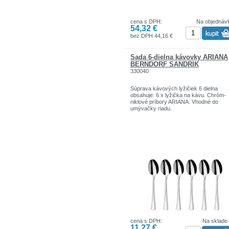
cena s DPH:
Na objednáv
54,32 €
bez DPH 44,16 €
Sada 6-dielna kávovky ARIANA
BERNDORF SANDRIK
330040
Súprava kávových lyžičiek 6 dielna
obsahuje: 6 x lyžička na kávu. Chróm-
niklové príbory ARIANA. Vhodné do
umývačky riadu.
cena s DPH:
Na sklade
11,27 €