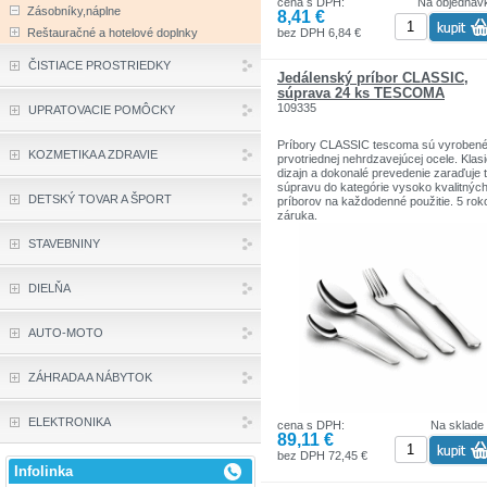
cena s DPH:
Na objednáv
Zásobníky,náplne
8,41 €
bez DPH 6,84 €
Reštauračné a hotelové doplnky
ČISTIACE PROSTRIEDKY
Jedálenský príbor CLASSIC,
súprava 24 ks TESCOMA
109335
UPRATOVACIE POMÔCKY
Príbory CLASSIC tescoma sú vyrobené
KOZMETIKA A ZDRAVIE
prvotriednej nehrdzavejúcej ocele. Klas
dizajn a dokonalé prevedenie zaraďuje 
súpravu do kategórie vysoko kvalitnýc
DETSKÝ TOVAR A ŠPORT
príborov na každodenné použitie. 5 rok
záruka.
STAVEBNINY
DIELŇA
AUTO-MOTO
ZÁHRADA A NÁBYTOK
ELEKTRONIKA
cena s DPH:
Na sklade
89,11 €
bez DPH 72,45 €
Infolinka