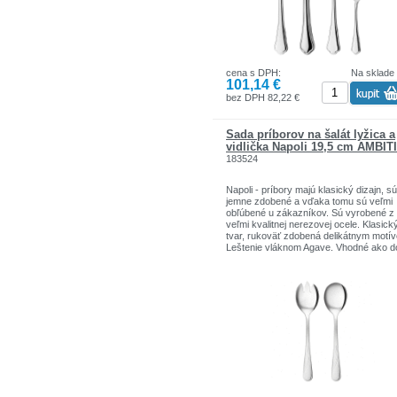
cena s DPH:
Na sklade
101,14 €
bez DPH 82,22 €
Sada príborov na šalát lyžica a
vidlička Napoli 19,5 cm AMBIT
183524
Napoli - príbory majú klasický dizajn, sú
jemne zdobené a vďaka tomu sú veľmi
obľúbené u zákazníkov. Sú vyrobené z
veľmi kvalitnej nerezovej ocele. Klasick
tvar, rukoväť zdobená delikátnym motí
Leštenie vláknom Agave. Vhodné ako d
domácností, tak pre profesionálnu
gastronómiu.
Sada sa skladá:
1 x lyžica na šalát 19,5 cm
1 x vidlička na šalát 19,5 cm