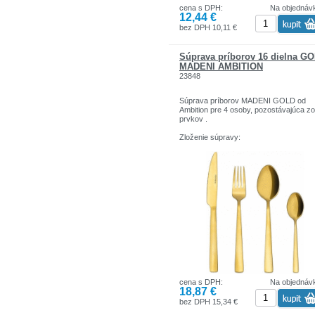
cena s DPH:
Na objednáv
12,44 €
bez DPH 10,11 €
Súprava príborov 16 dielna G
MADENI AMBITION
23848
Súprava príborov MADENI GOLD od
Ambition pre 4 osoby, pozostávajúca zo
prvkov .
Zloženie súpravy:
- 4x vidlička
- 4x nôž
- 4 x polievková lyžica
- 4 x kávová lyžička
cena s DPH:
Na objednáv
18,87 €
bez DPH 15,34 €