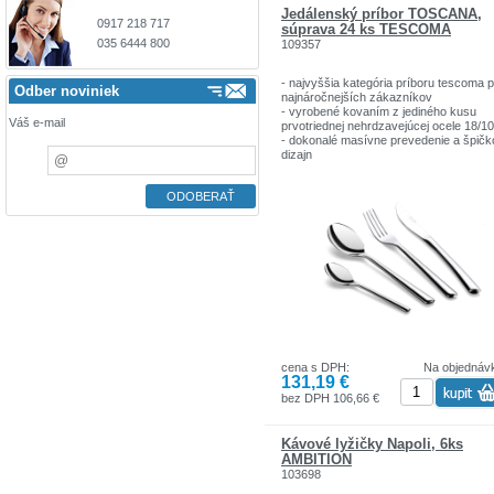
Jedálenský príbor TOSCANA,
0917 218 717
súprava 24 ks TESCOMA
035 6444 800
109357
- najvyššia kategória príboru tescoma 
Odber noviniek
najnáročnejších zákazníkov
- vyrobené kovaním z jediného kusu
Váš e-mail
prvotriednej nehrdzavejúcej ocele 18/10
- dokonalé masívne prevedenie a špič
dizajn
- záruka 10 rokov
Súprava obsahuje
6 x jedálenský nôž
6 x jedálenská vidlička
6 x polievková lyžica
6 x čajová lyžička
cena s DPH:
Na objednáv
131,19 €
bez DPH 106,66 €
Kávové lyžičky Napoli, 6ks
AMBITION
103698