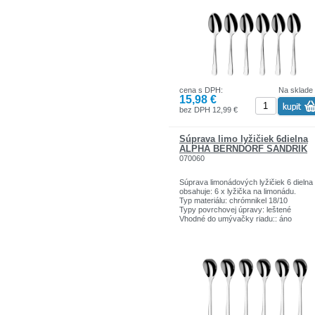
cena s DPH:
Na sklade
15,98 €
bez DPH 12,99 €
Súprava limo lyžičiek 6dielna
ALPHA BERNDORF SANDRIK
070060
Súprava limonádových lyžičiek 6 dielna
obsahuje: 6 x lyžička na limonádu.
Typ materiálu: chrómnikel 18/10
Typy povrchovej úpravy: leštené
Vhodné do umývačky riadu:: áno