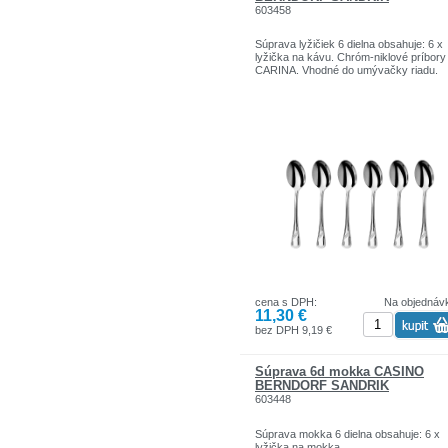
603458
Súprava lyžičiek 6 dielna obsahuje: 6 x
lyžička na kávu. Chróm-niklové príbory
CARINA. Vhodné do umývačky riadu.
cena s DPH:
Na objednáv
11,30 €
bez DPH 9,19 €
Súprava 6d mokka CASINO
BERNDORF SANDRIK
603448
Súprava mokka 6 dielna obsahuje: 6 x
lyžička na mokka.