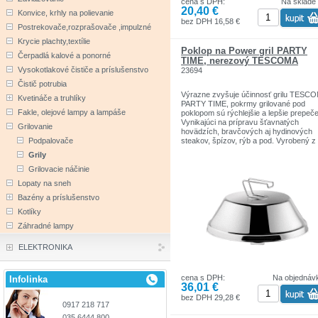
cena s DPH:
Na sklade
20,40 €
Konvice, krhly na polievanie
bez DPH 16,58 €
Postrekovače,rozprašovače ,impulzné
Krycie plachty,textílie
Poklop na Power gril PARTY
Čerpadlá kalové a ponorné
TIME, nerezový TESCOMA
Vysokotlakové čističe a príslušenstvo
23694
Čistič potrubia
Výrazne zvyšuje účinnosť grilu TESC
Kvetináče a truhlíky
PARTY TIME, pokrmy grilované pod
Fakle, olejové lampy a lampáše
poklopom sú rýchlejšie a lepšie prepeč
Vynikajúci na prípravu šťavnatých
Grilovanie
hovädzích, bravčových aj hydinových
steakov, špízov, rýb a pod. Vyrobený z
Podpalovače
prvotriednej nehrdzavejúcej ocele, vho
Grily
do umývačky. 3 roky záruka.
Grilovacie náčinie
Lopaty na sneh
Bazény a príslušenstvo
Kotlíky
Záhradné lampy
ELEKTRONIKA
cena s DPH:
Na objednáv
Infolinka
36,01 €
bez DPH 29,28 €
0917 218 717
035 6444 800