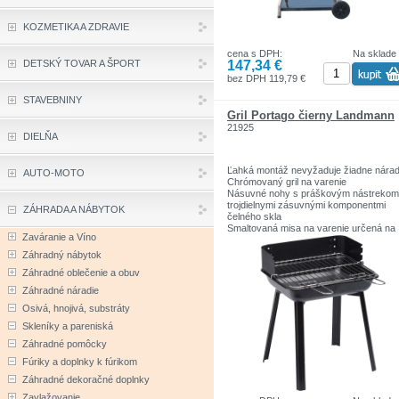
bočný stolík, na ktorom si môžeme polo
mäso či zeleninu pred i po grilovaní.
KOZMETIKA A ZDRAVIE
Grill je vybavený oceľovým popelovací
boxom, ktorý umožňuje jednoduché
cena s DPH:
Na sklade
odstránenie popole bez nutnosti vyhasn
147,34 €
DETSKÝ TOVAR A ŠPORT
žiaru. Box je maľovaný práškovou farb
pre lepšiu ochranu proti korózii.
bez DPH 119,79 €
STAVEBNINY
Rozmery roštu: 56,5 x 46 cm
Materiál: Oceľ, Plast
Gril Portago čierny Landmann
Šírka [cm]: 57 cm
21925
Dlžka [cm]: 102 cm
DIELŇA
Výška [cm]: 95 cm
Farba: čierna, strieborná
Ľahká montáž nevyžaduje žiadne nárad
AUTO-MOTO
Chrómovaný gril na varenie
Násuvné nohy s práškovým nástrekom
trojdielnymi zásuvnými komponentmi
ZÁHRADA A NÁBYTOK
čelného skla
Smaltovaná misa na varenie určená na
Zaváranie a Víno
grilovanie Landmann 0600 na jedno použ
[k dispozícii osobitne]
Záhradný nábytok
Rozmery produktu: cca 35 x 28 x 44,5 
Záhradné oblečenie a obuv
Veľkosť grilu: cca 33 x 26,5 mm
Záhradné náradie
Osivá, hnojivá, substráty
Skleníky a pareniská
Záhradné pomôcky
Fúriky a doplnky k fúrikom
Záhradné dekoračné doplnky
Zavlažovanie