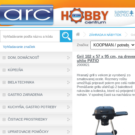
ZÁHRADA A NÁBYTOK
Gri
Značka:
Vyhľadavanie značiek
Gril 102 x 57 x 95 cm, na dreve
DOM, DOMÁCNOSŤ
uhlie PATIO
2000821
KÚPEĽŇA
Hranatý grill s vekom je vyrobený zo
smaltovanej ocele. Rozmery roštu
BIELA TECHNIKA
umožňujú pripraviť pokrm pre celú rodin
Prenášanie grillu uľahčujú 2 bakelitové
rukoväte a kolieska, ktoré sú pripojené 
GASTRO ZARIADENIA
nohám. V spodnej časti sa nachádza re
na uhlie - šetríte tak miesto.
Grill je vybavený chrómovanou nahriev
KUCHYŇA, GASTRO POTREBY
poličkou a chrómovaným roštom. Vďak
chrómovaní sa zvýši odolnosť proti
opotrebovaniu a vysokým teplotám.
ČISTIACE PROSTRIEDKY
Pokrievka zabraňuje tvorbe veľkých
nechcených plameňov a tým aj spálení 
a tiež umožňuje pripraviť pokrmy bez
UPRATOVACIE POMÔCKY
ohľadu na počasie. Veľkou výhodou je t