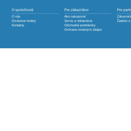
O spoločnosti
Pre zákazníkov
Pre part
O nás
Ako nakupovať
Zákaznick
Otváracie hodiny
Servis a reklamácie
Žiadost o
Kontakty
Obchodné podmienky
Ochrana osobných údajov