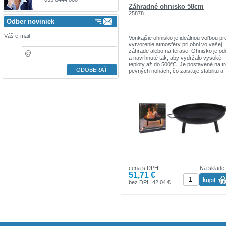
Záhradné ohnisko 58cm
25878
Odber noviniek
Váš e-mail
Vonkajšie ohnisko je ideálnou voľbou pr
vytvorenie atmosféry pri ohni vo vašej
záhrade alebo na terase. Ohnisko je od
a navrhnuté tak, aby vydržalo vysoké
teploty až do 500°C. Je postavené na t
pevných nohách, čo zaisťuje stabilitu a
bezpečnosť pri používaní.
Priemer ohniska: 58 cm
Celková výška: 23 cm
Celkový priemer s úchytmi: 68 cm
Hmotnosť: 2,4 kg
Vyrobené z kvalitného kovu.
cena s DPH:
Na sklade
51,71 €
bez DPH 42,04 €