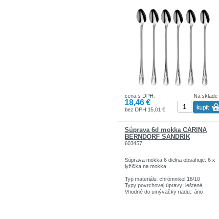
cena s DPH:
Na sklade
18,46 €
bez DPH 15,01 €
Súprava 6d mokka CARINA
BERNDORF SANDRIK
603457
Súprava mokka 6 dielna obsahuje: 6 x
lyžička na mokka.
Typ materiálu: chrómnikel 18/10
Typy povrchovej úpravy: leštené
Vhodné do umývačky riadu:: áno