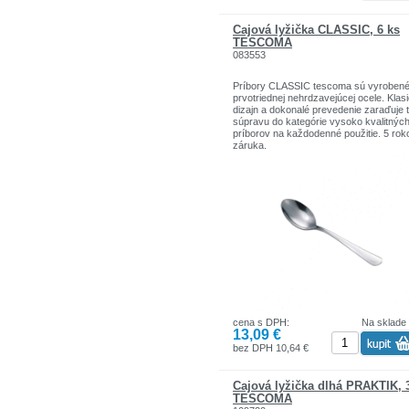
Čajová lyžička CLASSIC, 6 ks
TESCOMA
083553
Príbory CLASSIC tescoma sú vyrobené
prvotriednej nehrdzavejúcej ocele. Klas
dizajn a dokonalé prevedenie zaraďuje 
súpravu do kategórie vysoko kvalitnýc
príborov na každodenné použitie. 5 rok
záruka.
cena s DPH:
Na sklade
13,09 €
bez DPH 10,64 €
Čajová lyžička dlhá PRAKTIK, 
TESCOMA