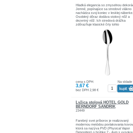
Hladká elegancia so zmyselnou dekorá
Jemné, popínajúce sa stredové vlákno
nachádza svoj koniec v lesklej náberke
Osobitný dôraz dodáva stolový nôž a
dezertný nôž. Ich stredová drážka
zdôrazňuje klasické črty tohto
dekoratívneho príboru.
Casino omámi Vašich hostí pri každej
príležitosti.
Typ materiálu:chrómnikel 18/10
Typy povrchovej úpravy:leštené
Vhodné do umývačky riadu:áno
cena s DPH:
Na sklade
3,67 €
bez DPH 2,98 €
Lyžica stolová HOTEL GOLD
BERNDORF SANDRIK
23449
Farebný svet príborov je realizovaný
modernou metódou povlakovania kovov
ktorá sa nazýva PVD (Physical Vapor
Deposition) o hrúbke 2 - 4µm s vysoko