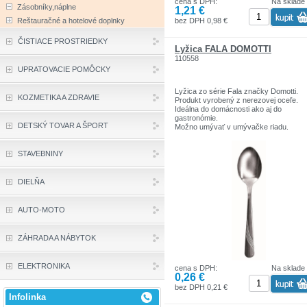
cena s DPH:
Na sklade
Zásobníky,náplne
1,21 €
bez DPH 0,98 €
Reštauračné a hotelové doplnky
ČISTIACE PROSTRIEDKY
Lyžica FALA DOMOTTI
110558
UPRATOVACIE POMÔCKY
Lyžica zo série Fala značky Domotti.
KOZMETIKA A ZDRAVIE
Produkt vyrobený z nerezovej oceľe.
Ideálna do domácnosti ako aj do
gastronómie.
DETSKÝ TOVAR A ŠPORT
Možno umývať v umývačke riadu.
STAVEBNINY
DIELŇA
AUTO-MOTO
ZÁHRADA A NÁBYTOK
ELEKTRONIKA
cena s DPH:
Na sklade
0,26 €
bez DPH 0,21 €
Infolinka