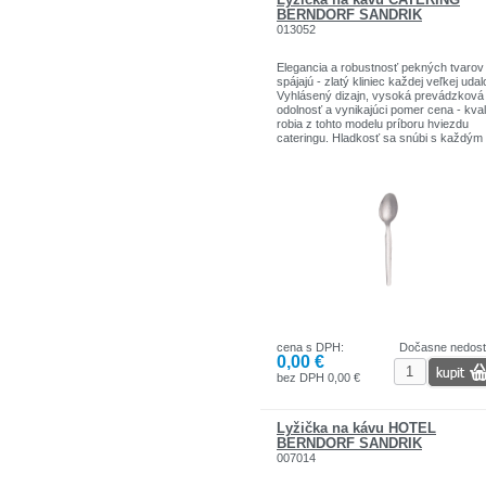
BERNDORF SANDRIK
013052
Elegancia a robustnosť pekných tvarov
spájajú - zlatý kliniec každej veľkej udalo
Vyhlásený dizajn, vysoká prevádzková
odolnosť a vynikajúci pomer cena - kval
robia z tohto modelu príboru hviezdu
cateringu. Hladkosť sa snúbi s každým
prostredím bez toho, aby prebíjala výz
stola.
Typ materiálu: chróm 18/0
Typy povrchovej úpravy: leštené
Vhodné do umývačky riadu:: áno
cena s DPH:
Dočasne nedos
0,00 €
bez DPH 0,00 €
Lyžička na kávu HOTEL
BERNDORF SANDRIK
007014