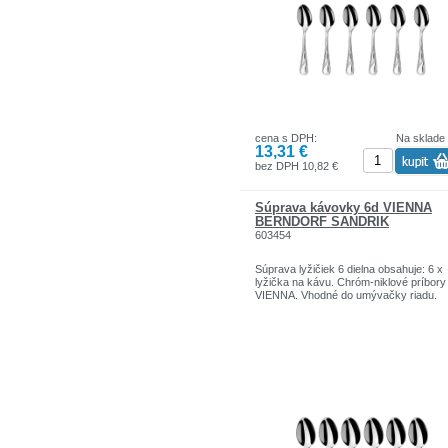
cena s DPH:
Na sklade
13,31 €
bez DPH 10,82 €
Súprava kávovky 6d VIENNA
BERNDORF SANDRIK
603454
Súprava lyžičiek 6 dielna obsahuje: 6 x
lyžička na kávu. Chróm-niklové príbory
VIENNA. Vhodné do umývačky riadu.