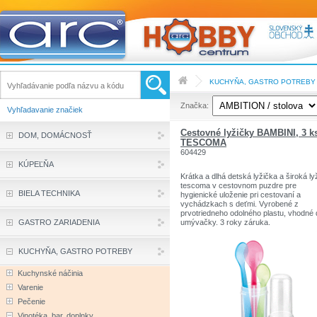
KUCHYŇA, GASTRO POTREBY
Značka:
Vyhľadavanie značiek
Cestovné lyžičky BAMBINI, 3 k
DOM, DOMÁCNOSŤ
TESCOMA
604429
KÚPEĽŇA
Krátka a dlhá detská lyžička a široká ly
tescoma v cestovnom puzdre pre
BIELA TECHNIKA
hygienické uloženie pri cestovaní a
vychádzkach s deťmi. Vyrobené z
prvotriedneho odolného plastu, vhodné 
GASTRO ZARIADENIA
umývačky. 3 roky záruka.
KUCHYŇA, GASTRO POTREBY
Kuchynské náčinia
Varenie
Pečenie
Vinotéka, bar, doplnky