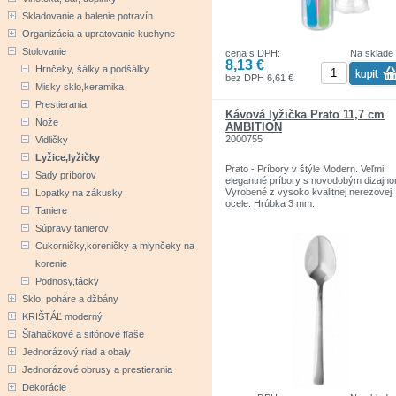
Skladovanie a balenie potravín
Organizácia a upratovanie kuchyne
Stolovanie
cena s DPH:
Na sklade
8,13 €
Hrnčeky, šálky a podšálky
bez DPH 6,61 €
Misky sklo,keramika
Prestierania
Kávová lyžička Prato 11,7 cm
Nože
AMBITION
2000755
Vidličky
Lyžice,lyžičky
Prato - Príbory v štýle Modern. Veľmi
Sady príborov
elegantné príbory s novodobým dizajno
Vyrobené z vysoko kvalitnej nerezovej
Lopatky na zákusky
ocele. Hrúbka 3 mm.
Taniere
Súpravy tanierov
Cukorničky,koreničky a mlynčeky na
korenie
Podnosy,tácky
Sklo, poháre a džbány
KRIŠTÁĽ moderný
Šľahačkové a sifónové fľaše
Jednorázový riad a obaly
Jednorázové obrusy a prestierania
Dekorácie