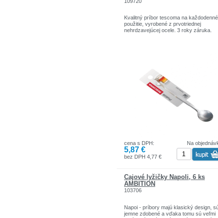
109720
Kvalitný príbor tescoma na každodenné
použitie, vyrobené z prvotriednej
nehrdzavejúcej ocele. 3 roky záruka.
cena s DPH:
Na objednáv
5,87 €
bez DPH 4,77 €
Čajové lyžičky Napoli, 6 ks
AMBITION
103706
Napoi - príbory majú klasický design, s
jemne zdobené a vďaka tomu sú veľmi