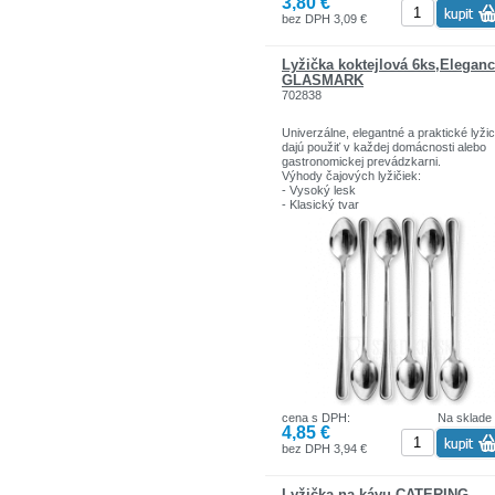
3,80 €
bez DPH 3,09 €
Lyžička koktejlová 6ks,Elegan
GLASMARK
702838
Univerzálne, elegantné a praktické lyži
dajú použiť v každej domácnosti alebo
gastronomickej prevádzkarni.
Výhody čajových lyžičiek:
- Vysoký lesk
- Klasický tvar
- Vhodné do umývačky riadu
Sú ideálne pre každodenné použitie.
Dĺžka: 19 cm
Vynikajúci pomer ceny a kvality!
cena s DPH:
Na sklade
4,85 €
bez DPH 3,94 €
Lyžička na kávu CATERING