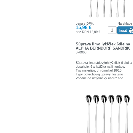
cena s DPH:
Na sklade
15,98 €
bez DPH 12,99 €
Súprava limo lyžičiek 6dielna
ALPHA BERNDORF SANDRIK
070060
Súprava limonádových lyžičiek 6 dielna
obsahuje: 6 x lyžička na limonádu.
Typ materiálu: chrómnikel 18/10
Typy povrchovej úpravy: leštené
Vhodné do umývačky riadu:: áno