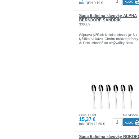
bez DPH 0,19 €
Sada 6-dielna kávovky ALPHA
BERNDORF SANDRIK
330039
Súprava lyžičiek 6 dielna obsahuje: 6 x
lyžička na kávu. Chróm-niklové príbory
ALPHA. Vhodné do umývačky riadu.
cena s DPH:
Na sklade
15,37 €
bez DPH 12,50 €
Sada 6-dielna kávovky ROKOK