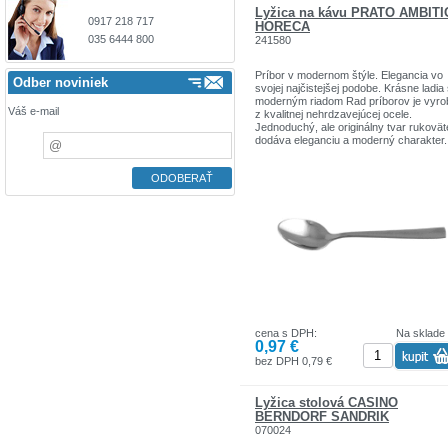
Lyžica na kávu PRATO AMBIT
0917 218 717
HORECA
035 6444 800
241580
Príbor v modernom štýle. Elegancia vo
Odber noviniek
svojej najčistejšej podobe. Krásne ladia
moderným riadom Rad príborov je vyr
Váš e-mail
z kvalitnej nehrdzavejúcej ocele.
Jednoduchý, ale originálny tvar rukovät
dodáva eleganciu a moderný charakter.
Cena za kus
cena s DPH:
Na sklade
0,97 €
bez DPH 0,79 €
Lyžica stolová CASINO
BERNDORF SANDRIK
070024