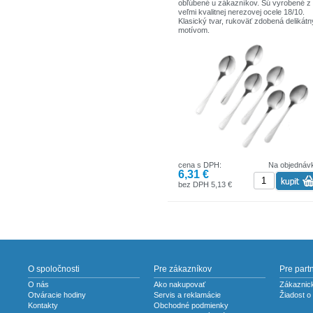
obľúbené u zákazníkov. Sú vyrobené z
veľmi kvalitnej nerezovej ocele 18/10.
Klasický tvar, rukoväť zdobená delikát
motívom.
Súprava sa skladá: 6 x čajová lyžička
cena s DPH:
Na objednáv
6,31 €
bez DPH 5,13 €
O spoločnosti
Pre zákazníkov
Pre part
O nás
Ako nakupovať
Zákaznick
Otváracie hodiny
Servis a reklamácie
Žiadost o
Kontakty
Obchodné podmienky