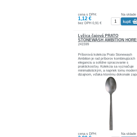
cena s DPH:
Na sklade
1,12 €
bez DPH 0,91 €
Lyžica čajová PRATO
STONEWASH AMBITION HOR
241599
Príborová kolekcia Prato Stonewash
Ambition je rad príborov kombinujúcich
eleganciu a solídne spracovanie s
praktickosťou. Kolekcia sa vyznačuje
minimalistickým, a napriek tomu mode
dizajnom, vďaka ktorému dokonale zap
do interiéru klasického aj modernejšieho
Výrobky tohto radu sú vyrobené z vys
kvalitnej nerezovej ocele a vyznačujú s
dlhou životnosťou, odolnosťou proti
mechanickému poškodeniu a ľahkým
čistením. Povrch príborov má jemnú
povrchovú úpravu stonewash, ktorá im
dodáva jedinečný, mierne matný vzhľad
podčiarkuje tak ich štýlový charakter.
cena s DPH:
Na sklade