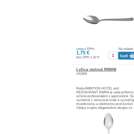
príbor nekorodoval je to, že mu umožní
povrchu vytvoriť tzv. „pasivačnú vrstvu
Toto zabezpečíte dodržaním vyššie
uvedených zásad a budete sa dlhodob
tešiť z pekného príboru.
cena s DPH:
Na sklade
1,75 €
bez DPH 1,42 €
Lyžica stolová RIMINI
241860
Rada AMBITION HOTEL and
RESTAURANT RIMINI je sada príborov
určená profesionálom v gastronómii. Sú
vyrobené z nerezovej ocele a vyznačuj
trvanlivosťou a odolnosťou proti korózii.
Vďaka svojmu elegantnému dizajnu sú
ideálnou voľbou pre hotely a reštaurácie
kde podčiarkujú estetiku podávaných
pokrmov.
Cena za kus