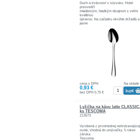
Duch a trvácnosť v súzvuku. Hotel
presvedčí
mladistvým, hladkým dizajnom s veľmi
kvalitnou
úpravou. Na začiatku okrúhle držadlá s
jasne
zužujú smerom nahor a dávajú tomuto
decentnému
tvaru príboru elegantný vzhľad. Nádher
vyleštené plochy, jasné tvary a kvalitný
materiál
robia z tohto nadčasového príboru príb
ideálny
pre každú príležitosť.Hotel je zredukov
dokonalosti na jej podstatu.
Typ materiálu: chróm 18/0
Typy povrchovej úpravy: leštené
Vhodné do umývačky riadu:: áno
cena s DPH:
Na sklade
0,93 €
bez DPH 0,75 €
Lyžička na kávu latte CLASSIC,
ks TESCOMA
213573
Vyrobená z prvotriednej nehrdzavejúcej
ocele, vhodná do umývačky. 5 rokov
záruka.
Tescoma