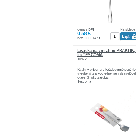
pre každú príležitosť.Hotel je zredukov
dokonalosti na jej podstatu.
Typ materiálu: chróm 18/0
Typy povrchovej úpravy: leštené
Vhodné do umývačky riadu:: áno
cena s DPH:
Na sklade
0,58 €
bez DPH 0,47 €
Lyžička na zmrzlinu PRAKTIK,
ks TESCOMA
109725
Kvalitný príbor pre každodenné použitie
vyrobený z prvotriednej nehrdzavejúcej
ocele. 3 roky záruka.
Tescoma