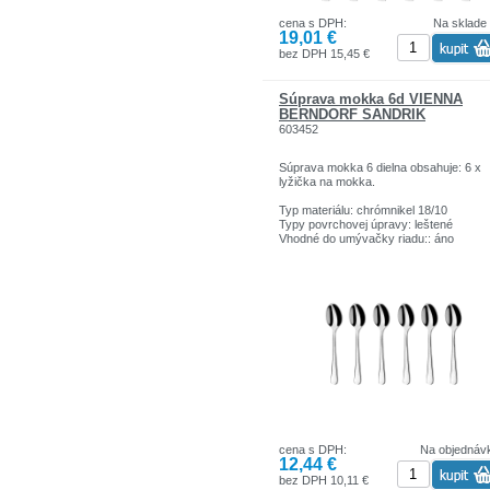
cena s DPH:
Na sklade
19,01 €
bez DPH 15,45 €
Súprava mokka 6d VIENNA
BERNDORF SANDRIK
603452
Súprava mokka 6 dielna obsahuje: 6 x
lyžička na mokka.
Typ materiálu: chrómnikel 18/10
Typy povrchovej úpravy: leštené
Vhodné do umývačky riadu:: áno
cena s DPH:
Na objednáv
12,44 €
bez DPH 10,11 €