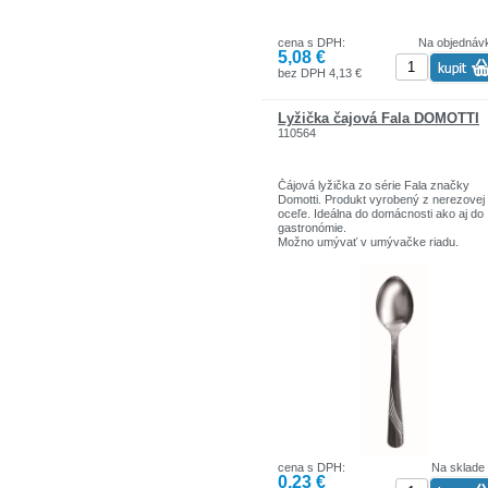
cena s DPH:
Na objednáv
5,08 €
bez DPH 4,13 €
Lyžička čajová Fala DOMOTTI
110564
Čájová lyžička zo série Fala značky
Domotti. Produkt vyrobený z nerezovej
oceľe. Ideálna do domácnosti ako aj do
gastronómie.
Možno umývať v umývačke riadu.
cena s DPH:
Na sklade
0,23 €