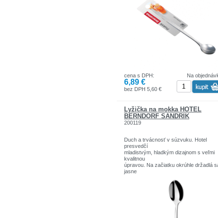
cena s DPH:
Na objednáv
6,89 €
bez DPH 5,60 €
Lyžička na mokka HOTEL
BERNDORF SANDRIK
200119
Duch a trvácnosť v súzvuku. Hotel
presvedčí
mladistvým, hladkým dizajnom s veľmi
kvalitnou
úpravou. Na začiatku okrúhle držadlá s
jasne
zužujú smerom nahor a dávajú tomuto
decentnému
tvaru príboru elegantný vzhľad. Nádher
vyleštené plochy, jasné tvary a kvalitný
materiál
robia z tohto nadčasového príboru príb
ideálny