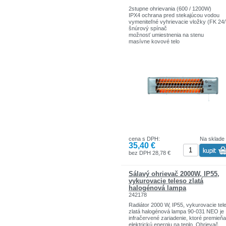
2stupne ohrievania (600 / 1200W)
IPX4 ochrana pred stekajúcou vodou
vymeniteľné vyhrievacie vložky (FK 24/
šnúrový spínač
možnosť umiestnenia na stenu
masívne kovové telo
možnosť nastavenia sklonu
dĺžka kábla:1,4m
napájanie: 230V/50Hz
cena s DPH:
Na sklade
35,40 €
bez DPH 28,78 €
Sálavý ohrievač 2000W, IP55,
vykurovacie teleso zlatá
halogénová lampa
242178
Radiátor 2000 W, IP55, vykurovacie tel
zlatá halogénová lampa 90-031 NEO je
infračervené zariadenie, ktoré premieňa
elektrickú energiu na teplo. Ohrievač