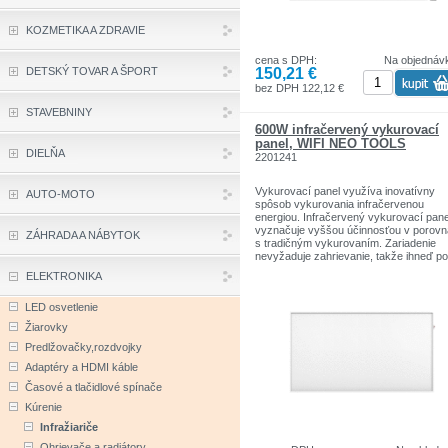
ovládanie dotykovej obrazovky na panel
KOZMETIKA A ZDRAVIE
možnosť nastavenia teploty v rozmedzí
cena s DPH:
Na objednáv
37 stupňov
150,21 €
DETSKÝ TOVAR A ŠPORT
nastavenie času až 9 hodín
bez DPH 122,12 €
STAVEBNINY
IPX4 - možnosť inštalácie do kúpeľne
600W infračervený vykurovací
diaľkový
panel, WIFI NEO TOOLS
DIELŇA
2201241
možnosť diaľkového ovládania v týžde
rozsahu
Vykurovací panel využíva inovatívny
AUTO-MOTO
spôsob vykurovania infračervenou
detektor otvoreného okna
energiou. Infračervený vykurovací pane
vyznačuje vyššou účinnosťou v porovn
funkcia rozmrazovania
ZÁHRADA A NÁBYTOK
s tradičným vykurovaním. Zariadenie
nevyžaduje zahrievanie, takže ihneď po
dva termostaty prehrievania
zapnutí produktu cítite príjemnú teplotu.
ELEKTRONIKA
Panel je ovládaný cez Wifi, spolupracuj
vrátane príslušenstva na montáž na st
TUYA APP, ktorá umožňuje týždenné
LED osvetlenie
programovanie chodu zariadenia a
možnosť montáže na strop (nutnosť
umožňuje ovládanie mnohých radiátorov
dokúpenia príslušenstva pre montáž) a
Žiarovky
Presné plánovanie teplôt sa premieta d
postavenie samostatne stojaceho (nutn
Predlžovačky,rozdvojky
ekonomického využitia energie. Vďaka
dokúpenia nožičiek)
infračervenému vykurovaciemu panelu 
Adaptéry a HDMI káble
dosiahnutá maximálna účinnosť
vykurovania a úspory.
Časové a tlačidlové spínače
Kúrenie
Charakteristika:
Infražiariče
výkon 600W
Ohrievače a radiátory