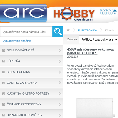
ELEKTRONIKA
Kúrenie
Značka:
Vyhľadavanie značiek
450W infračervený vykurovací
DOM, DOMÁCNOSŤ
panel NEO TOOLS
2201237
KÚPEĽŇA
Vykurovací panel využíva inovatívny
spôsob vykurovania infračervenou
BIELA TECHNIKA
energiou. Infračervený vykurovací pane
vyznačuje vyššou účinnosťou v porovn
s tradičným vykurovaním. Zariadenie
GASTRO ZARIADENIA
nevyžaduje zahrievanie, takže ihneď po
zapnutí zariadenia cítite príjemnú teplot
Vďaka infračervenému vykurovaciemu
panelu je dosiahnutá maximálna účinno
KUCHYŇA, GASTRO POTREBY
vykurovania a úspory.
Charakteristika:
ČISTIACE PROSTRIEDKY
výkon 450W
UPRATOVACIE POMÔCKY
LED displej