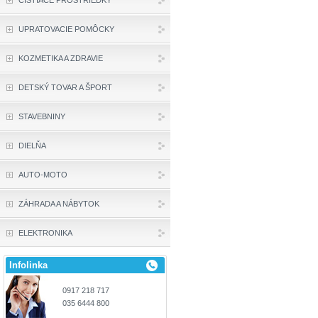
ČISTIACE PROSTRIEDKY
UPRATOVACIE POMÔCKY
KOZMETIKA A ZDRAVIE
DETSKÝ TOVAR A ŠPORT
STAVEBNINY
DIELŇA
AUTO-MOTO
ZÁHRADA A NÁBYTOK
ELEKTRONIKA
Infolinka
0917 218 717
035 6444 800