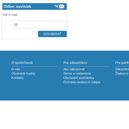
Odber noviniek
Váš e-mail
O spoločnosti
Pre zákazníkov
Pre part
O nás
Ako nakupovať
Zákaznick
Otváracie hodiny
Servis a reklamácie
Žiadost o
Kontakty
Obchodné podmienky
Ochrana osobných údajov