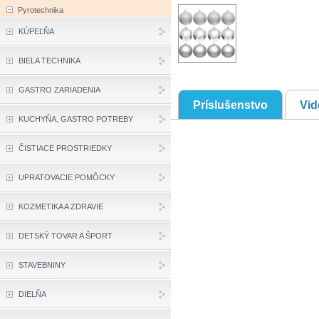
Pyrotechnika
KÚPEĽŇA
BIELA TECHNIKA
GASTRO ZARIADENIA
Príslušenstvo
Vid
KUCHYŇA, GASTRO POTREBY
ČISTIACE PROSTRIEDKY
UPRATOVACIE POMÔCKY
KOZMETIKA A ZDRAVIE
DETSKÝ TOVAR A ŠPORT
STAVEBNINY
DIELŇA