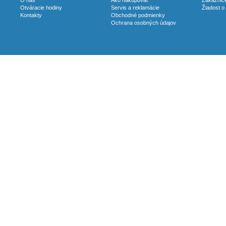
O nás
Ako nakupovať
Zákaznick
Otváracie hodiny
Servis a reklamácie
Žiadost o
Kontakty
Obchodné podmienky
Ochrana osobných údajov