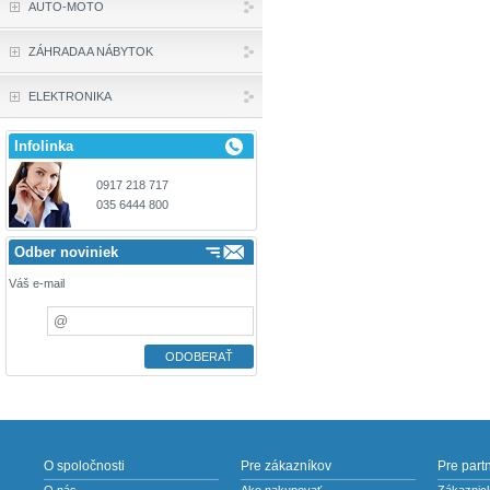
AUTO-MOTO
ZÁHRADA A NÁBYTOK
ELEKTRONIKA
Infolinka
0917 218 717
035 6444 800
Odber noviniek
Váš e-mail
O spoločnosti
Pre zákazníkov
Pre part